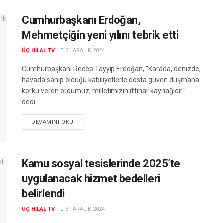
Cumhurbaşkanı Erdoğan,
Mehmetçiğin yeni yılını tebrik etti
ÜÇ HILAL TV
31 ARALIK 2024
Cumhurbaşkanı Recep Tayyip Erdoğan, "Karada, denizde,
havada sahip olduğu kabiliyetlerle dosta güven düşmana
korku veren ordumuz, milletimizin iftihar kaynağıdır."
dedi.
DEVAMINI OKU
Kamu sosyal tesislerinde 2025’te
uygulanacak hizmet bedelleri
belirlendi
ÜÇ HILAL TV
31 ARALIK 2024