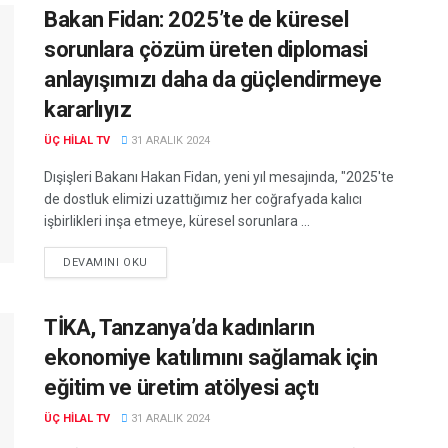
Bakan Fidan: 2025’te de küresel
sorunlara çözüm üreten diplomasi
anlayışımızı daha da güçlendirmeye
kararlıyız
ÜÇ HILAL TV
31 ARALIK 2024
Dışişleri Bakanı Hakan Fidan, yeni yıl mesajında, "2025'te
de dostluk elimizi uzattığımız her coğrafyada kalıcı
işbirlikleri inşa etmeye, küresel sorunlara ...
DEVAMINI OKU
TİKA, Tanzanya’da kadınların
ekonomiye katılımını sağlamak için
eğitim ve üretim atölyesi açtı
ÜÇ HILAL TV
31 ARALIK 2024