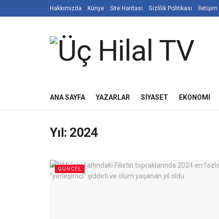
Hakkımızda
Künye
Site Haritası
Gizlilik Politikası
İletişim
ANA SAYFA
YAZARLAR
SIYASET
EKONOMI
Yıl:
2024
GÜNCEL