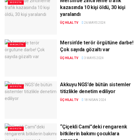
Mersin’de zincirleme trafik
MERSIN
kazasında 10 kişi öldü, 30 kişi
yaralandı
ÜÇ HILAL TV
26 MAYIS 2024
Mersin’de terör örgütüne darbe!
MAGAZIN
Çok sayıda gözaltı var
ÜÇ HILAL TV
3 MAYIS 2024
Akkuyu NGS’de bütün sistemler
MERSIN
titizlikle denetim ediliyor
ÜÇ HILAL TV
18 NISAN 2024
“Çiçekli Cami”deki rengarenk
MERSIN
bitkilerin bakımı çocuklara