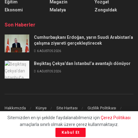
Eğitim
Magazin
Yozgat
Ekonomi
Malatya
Zonguldak
Son Haberler
Cumhurbaşkanı Erdoğan, yarın Suudi Arabistan’a
çalışma ziyareti gerçekleştirecek
6 AĞUSTOS 2026
Beşiktaş Çekya’dan İstanbul’a avantajlı dönüyor
6 AĞUSTOS 2026
Hakkımızda
Künye
Site Haritası
Gizlilik Politikası
İletişim
Sitemizden en iyi şekilde faydalanabilmeniz için
Çerez Politikası
amaçlarla sınırlı olmak üzere çerez kullanmaktayız.
© 2023
uchilaltv.com
- Tüm Hakları Saklıdır.
Kabul Et