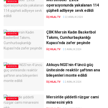
MERSIN
operasyonunda yakalanan 114
şüpheli adliyeye sevk edildi
ÜÇ HILAL TV
22 ARALIK 2024
ÇBK Mersin Kadın Basketbol
MERSIN
Takımı, Cumhurbaşkanlığı
Kupası’nda zafer peşinde
ÜÇ HILAL TV
3 ARALIK 2024
Akkuyu NGS’nin 4’üncü güç
MERSIN
ünitesinde reaktör şaftının ana
bileşenleri monte edildi
ÜÇ HILAL TV
2 ARALIK 2024
Mersin’de şiddetli rüzgar cami
MERSIN
minaresini yıktı