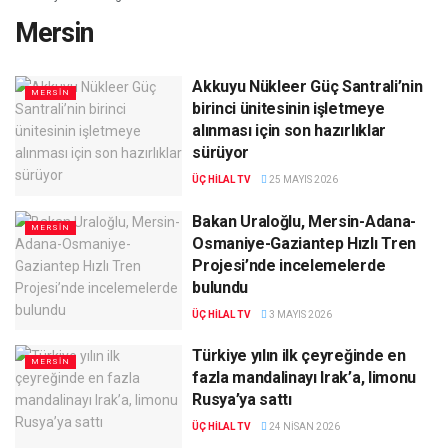
Mersin
Akkuyu Nükleer Güç Santrali’nin
MERSIN
birinci ünitesinin işletmeye
alınması için son hazırlıklar
sürüyor
ÜÇ HILAL TV
25 MAYIS 2026
Bakan Uraloğlu, Mersin-Adana-
MERSIN
Osmaniye-Gaziantep Hızlı Tren
Projesi’nde incelemelerde
bulundu
ÜÇ HILAL TV
3 MAYIS 2026
Türkiye yılın ilk çeyreğinde en
MERSIN
fazla mandalinayı Irak’a, limonu
Rusya’ya sattı
ÜÇ HILAL TV
24 NISAN 2026