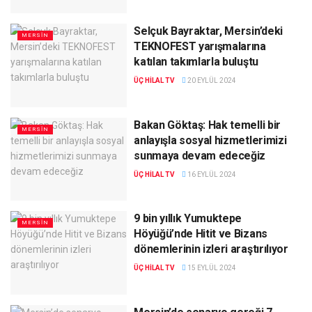
Selçuk Bayraktar, Mersin’deki
MERSIN
TEKNOFEST yarışmalarına
katılan takımlarla buluştu
ÜÇ HILAL TV
20 EYLÜL 2024
Bakan Göktaş: Hak temelli bir
MERSIN
anlayışla sosyal hizmetlerimizi
sunmaya devam edeceğiz
ÜÇ HILAL TV
16 EYLÜL 2024
9 bin yıllık Yumuktepe
MERSIN
Höyüğü’nde Hitit ve Bizans
dönemlerinin izleri araştırılıyor
ÜÇ HILAL TV
15 EYLÜL 2024