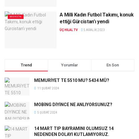
A Milli Kadın Futbol Takımı, konuk
MERSIN
ettiği Gürcistan’ı yendi
ÜÇ HILAL TV
5 ARALIK 2023
Trend
Yorumlar
En Son
MEMURİYET TE 5510 MU? 5434 MÜ?
11 ŞUBAT 2024
MOBİNG DİYİNCE NE ANLIYORSUNUZ?
5 ŞUBAT 2024
14 MART TIP BAYRAMINI OLUMSUZ 14
NEDENDEN DOLAYI KUTLAMIYORUZ.