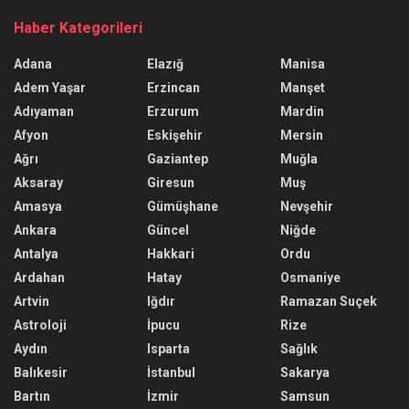
Haber Kategorileri
Adana
Elazığ
Manisa
Adem Yaşar
Erzincan
Manşet
Adıyaman
Erzurum
Mardin
Afyon
Eskişehir
Mersin
Ağrı
Gaziantep
Muğla
Aksaray
Giresun
Muş
Amasya
Gümüşhane
Nevşehir
Ankara
Güncel
Niğde
Antalya
Hakkari
Ordu
Ardahan
Hatay
Osmaniye
Artvin
Iğdır
Ramazan Suçek
Astroloji
İpucu
Rize
Aydın
Isparta
Sağlık
Balıkesir
İstanbul
Sakarya
Bartın
İzmir
Samsun