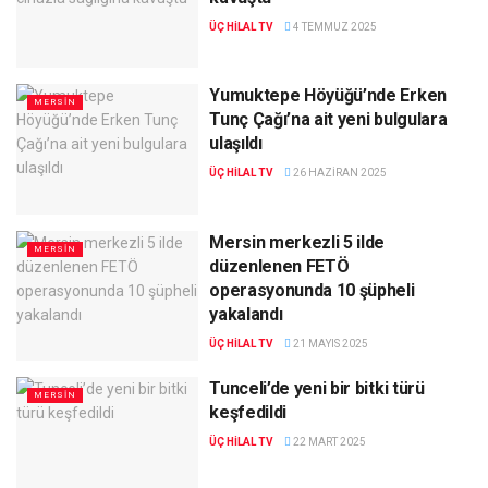
ÜÇ HILAL TV
4 TEMMUZ 2025
Yumuktepe Höyüğü’nde Erken
MERSIN
Tunç Çağı’na ait yeni bulgulara
ulaşıldı
ÜÇ HILAL TV
26 HAZIRAN 2025
Mersin merkezli 5 ilde
MERSIN
düzenlenen FETÖ
operasyonunda 10 şüpheli
yakalandı
ÜÇ HILAL TV
21 MAYIS 2025
Tunceli’de yeni bir bitki türü
MERSIN
keşfedildi
ÜÇ HILAL TV
22 MART 2025