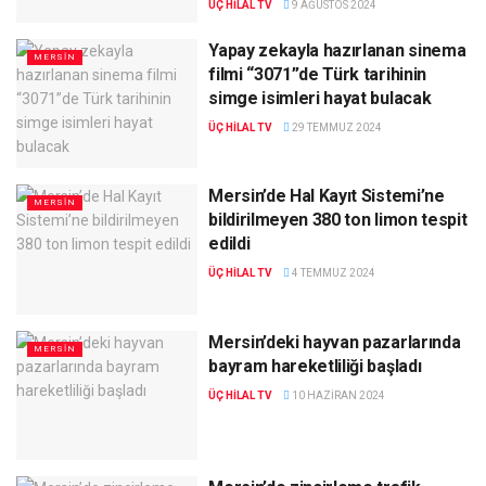
ÜÇ HILAL TV
9 AĞUSTOS 2024
Yapay zekayla hazırlanan sinema
MERSIN
filmi “3071”de Türk tarihinin
simge isimleri hayat bulacak
ÜÇ HILAL TV
29 TEMMUZ 2024
Mersin’de Hal Kayıt Sistemi’ne
MERSIN
bildirilmeyen 380 ton limon tespit
edildi
ÜÇ HILAL TV
4 TEMMUZ 2024
Mersin’deki hayvan pazarlarında
MERSIN
bayram hareketliliği başladı
ÜÇ HILAL TV
10 HAZIRAN 2024