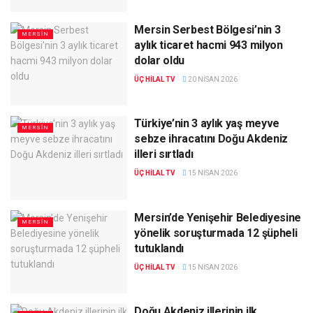
Mersin Serbest Bölgesi’nin 3
MERSIN
aylık ticaret hacmi 943 milyon
dolar oldu
ÜÇ HILAL TV
20 NISAN 2026
Türkiye’nin 3 aylık yaş meyve
MERSIN
sebze ihracatını Doğu Akdeniz
illeri sırtladı
ÜÇ HILAL TV
15 NISAN 2026
Mersin’de Yenişehir Belediyesine
MERSIN
yönelik soruşturmada 12 şüpheli
tutuklandı
ÜÇ HILAL TV
15 NISAN 2026
Doğu Akdeniz illerinin ilk