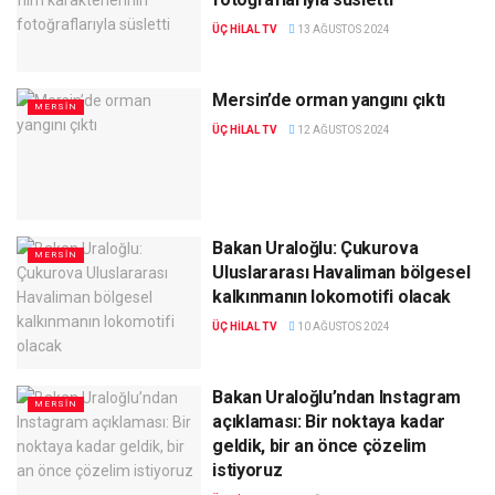
ÜÇ HILAL TV
13 AĞUSTOS 2024
Mersin’de orman yangını çıktı
MERSIN
ÜÇ HILAL TV
12 AĞUSTOS 2024
Bakan Uraloğlu: Çukurova
MERSIN
Uluslararası Havaliman bölgesel
kalkınmanın lokomotifi olacak
ÜÇ HILAL TV
10 AĞUSTOS 2024
Bakan Uraloğlu’ndan Instagram
MERSIN
açıklaması: Bir noktaya kadar
geldik, bir an önce çözelim
istiyoruz