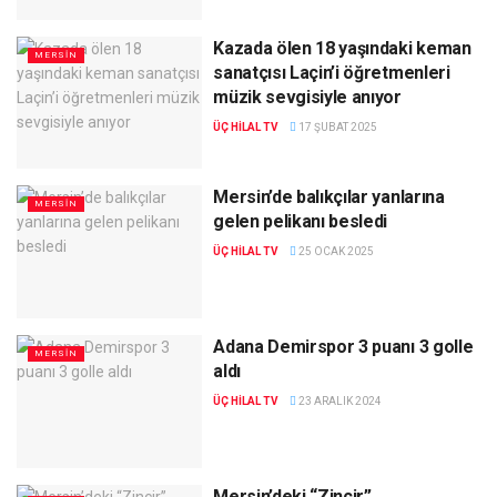
Kazada ölen 18 yaşındaki keman
MERSIN
sanatçısı Laçin’i öğretmenleri
müzik sevgisiyle anıyor
ÜÇ HILAL TV
17 ŞUBAT 2025
Mersin’de balıkçılar yanlarına
MERSIN
gelen pelikanı besledi
ÜÇ HILAL TV
25 OCAK 2025
Adana Demirspor 3 puanı 3 golle
MERSIN
aldı
ÜÇ HILAL TV
23 ARALIK 2024
Mersin’deki “Zincir”