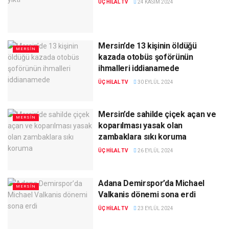
ÜÇ HILAL TV
24 KASIM 2024
Mersin’de 13 kişinin öldüğü
MERSIN
kazada otobüs şoförünün
ihmalleri iddianamede
ÜÇ HILAL TV
30 EYLÜL 2024
Mersin’de sahilde çiçek açan ve
MERSIN
koparılması yasak olan
zambaklara sıkı koruma
ÜÇ HILAL TV
26 EYLÜL 2024
Adana Demirspor’da Michael
MERSIN
Valkanis dönemi sona erdi
ÜÇ HILAL TV
23 EYLÜL 2024