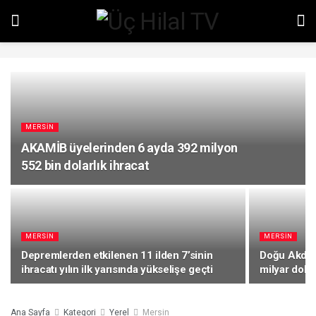
MERSIN
AKAMİB üyelerinden 6 ayda 392 milyon
552 bin dolarlık ihracat
MERSIN
MERSIN
Depremlerden etkilenen 11 ilden 7’sinin
Doğu Akdeniz
ihracatı yılın ilk yarısında yükselişe geçti
milyar dolar
Ana Sayfa
Kategori
Yerel
Mersin