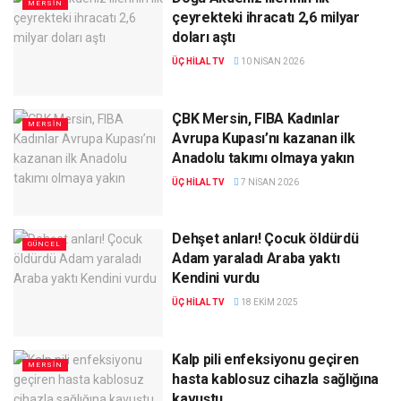
MERSIN
çeyrekteki ihracatı 2,6 milyar
doları aştı
ÜÇ HILAL TV
10 NISAN 2026
ÇBK Mersin, FIBA Kadınlar
MERSIN
Avrupa Kupası’nı kazanan ilk
Anadolu takımı olmaya yakın
ÜÇ HILAL TV
7 NISAN 2026
Dehşet anları! Çocuk öldürdü
GÜNCEL
Adam yaraladı Araba yaktı
Kendini vurdu
ÜÇ HILAL TV
18 EKIM 2025
Kalp pili enfeksiyonu geçiren
MERSIN
hasta kablosuz cihazla sağlığına
kavuştu