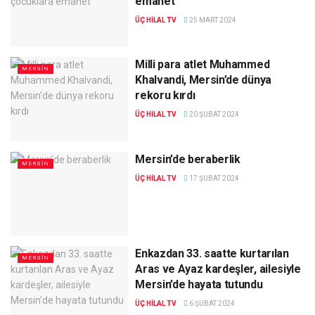
emanet
ÜÇ HILAL TV
25 MART 2024
Milli para atlet Muhammed
MERSIN
Khalvandi, Mersin’de dünya
rekoru kırdı
ÜÇ HILAL TV
20 ŞUBAT 2024
Mersin’de beraberlik
MERSIN
ÜÇ HILAL TV
17 ŞUBAT 2024
Enkazdan 33. saatte kurtarılan
MERSIN
Aras ve Ayaz kardeşler, ailesiyle
Mersin’de hayata tutundu
ÜÇ HILAL TV
6 ŞUBAT 2024