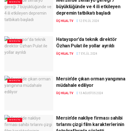
Mersin’de senaryo gereği 7
MERSIN
büyüklüğünde ve 4 ili etkileyen
depremin tatbikatı başladı
ÜÇ HILAL TV
12 EYLÜL 2024
Hatayspor’da teknik direktör
MERSIN
Özhan Pulat ile yollar ayrıldı
ÜÇ HILAL TV
7 EYLÜL 2024
Mersin’de çıkan orman yangınına
MERSIN
müdahale ediliyor
ÜÇ HILAL TV
13 AĞUSTOS 2024
Mersin’de nakliye firması sahibi
MERSIN
tırlarını çizgi film karakterlerinin
fotoğraflarıyla süsletti