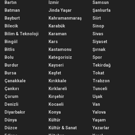
Bartın
İzmir
Samsun
Batman
Jinda Yaşar
Şanlıurfa
Bayburt
Kahramanmaraş
Siirt
Bilecik
Karabük
Sinop
Bilim & Teknoloji
Karaman
Sivas
Bingöl
Kars
Siyaset
Bitlis
Kastamonu
Şırnak
Bolu
Kategorisiz
Spor
Burdur
Kayseri
Tekirdağ
Bursa
Keşfet
Tokat
Çanakkale
Kırıkkale
Trabzon
Çankırı
Kırklareli
Tunceli
Çorum
Kırşehir
Uşak
Denizli
Kocaeli
Van
Diyarbakır
Konya
Yalova
Dünya
Kültür
Yaşam
Düzce
Kültür & Sanat
Yazarlar