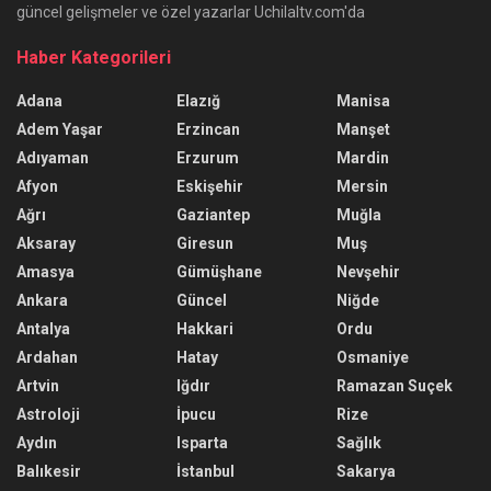
güncel gelişmeler ve özel yazarlar Uchilaltv.com'da
Haber Kategorileri
Adana
Elazığ
Manisa
Adem Yaşar
Erzincan
Manşet
Adıyaman
Erzurum
Mardin
Afyon
Eskişehir
Mersin
Ağrı
Gaziantep
Muğla
Aksaray
Giresun
Muş
Amasya
Gümüşhane
Nevşehir
Ankara
Güncel
Niğde
Antalya
Hakkari
Ordu
Ardahan
Hatay
Osmaniye
Artvin
Iğdır
Ramazan Suçek
Astroloji
İpucu
Rize
Aydın
Isparta
Sağlık
Balıkesir
İstanbul
Sakarya