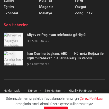
Edirne
Kütahya
Yerel
Eğitim
Magazin
Yozgat
Ekonomi
Malatya
Zonguldak
Son Haberler
Aliyev ve Paşinyan telefonda görüştü
8 AĞUSTOS 2026
İran Cumhurbaşkanı: ABD’nin Hürmüz Boğazı ile
ilgili mutabakat ihlallerine karşılık verdik
8 AĞUSTOS 2026
Hakkımızda
Künye
Site Haritası
Gizlilik Politikası
İletişim
Sitemizden en iyi şekilde faydalanabilmeniz için
Çerez Politikası
amaçlarla sınırlı olmak üzere çerez kullanmaktayız.
© 2023
uchilaltv.com
- Tüm Hakları Saklıdır.