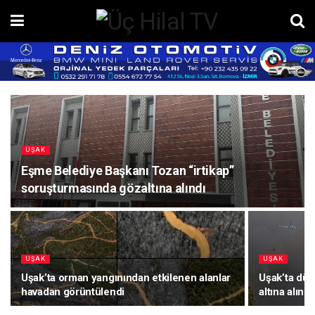
UŞAK
Eşme Belediye Başkanı Tozan “irtikap”
soruşturmasında gözaltına alındı
UŞAK
UŞAK
Uşak’ta orman yangınından etkilenen alanlar
Uşak’ta dün
havadan görüntülendi
altına alındı