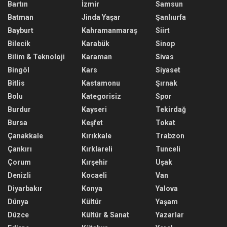
Bartın
İzmir
Samsun
Batman
Jinda Yaşar
Şanlıurfa
Bayburt
Kahramanmaraş
Siirt
Bilecik
Karabük
Sinop
Bilim & Teknoloji
Karaman
Sivas
Bingöl
Kars
Siyaset
Bitlis
Kastamonu
Şırnak
Bolu
Kategorisiz
Spor
Burdur
Kayseri
Tekirdağ
Bursa
Keşfet
Tokat
Çanakkale
Kırıkkale
Trabzon
Çankırı
Kırklareli
Tunceli
Çorum
Kırşehir
Uşak
Denizli
Kocaeli
Van
Diyarbakır
Konya
Yalova
Dünya
Kültür
Yaşam
Düzce
Kültür & Sanat
Yazarlar