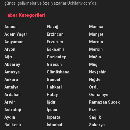
güncel gelişmeler ve özel yazarlar Uchilaltv.com'da
Haber Kategorileri
Adana
Elazığ
Manisa
Adem Yaşar
Erzincan
Manşet
Adıyaman
Erzurum
Mardin
Afyon
Eskişehir
Mersin
Ağrı
Gaziantep
Muğla
Aksaray
Giresun
Muş
Amasya
Gümüşhane
Nevşehir
Ankara
Güncel
Niğde
Antalya
Hakkari
Ordu
Ardahan
Hatay
Osmaniye
Artvin
Iğdır
Ramazan Suçek
Astroloji
İpucu
Rize
Aydın
Isparta
Sağlık
Balıkesir
İstanbul
Sakarya