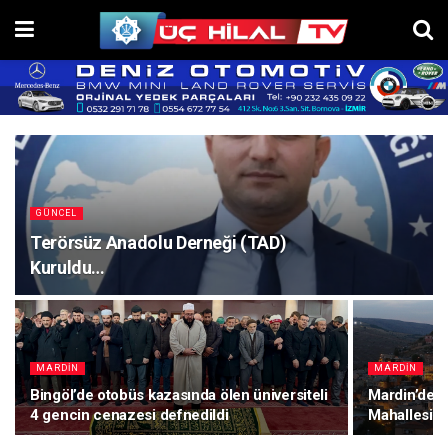
GÜNCEL
Terörsüz Anadolu Derneği (TAD)
Kuruldu…
MARDIN
MARDIN
Bingöl’de otobüs kazasında ölen üniversiteli
Mardin’de di
4 gencin cenazesi defnedildi
Mahallesi”n