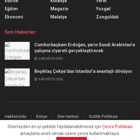
Edirne
Kütahya
Yerel
Eğitim
Magazin
Yozgat
Ekonomi
Malatya
Zonguldak
Son Haberler
Cumhurbaşkanı Erdoğan, yarın Suudi Arabistan’a
çalışma ziyareti gerçekleştirecek
6 AĞUSTOS 2026
Beşiktaş Çekya’dan İstanbul’a avantajlı dönüyor
6 AĞUSTOS 2026
Hakkımızda
Künye
Site Haritası
Gizlilik Politikası
İletişim
Sitemizden en iyi şekilde faydalanabilmeniz için
Çerez Politikası
amaçlarla sınırlı olmak üzere çerez kullanmaktayız.
© 2023
uchilaltv.com
- Tüm Hakları Saklıdır.