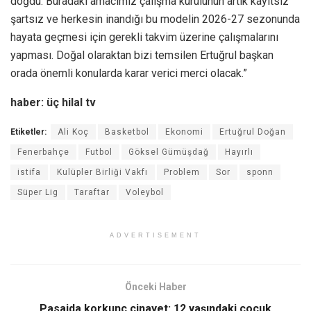
doğdu. Buradaki amacımız çalışma kurulunun artık kayıtsız
şartsız ve herkesin inandığı bu modelin 2026-27 sezonunda
hayata geçmesi için gerekli takvim üzerine çalışmalarını
yapması. Doğal olaraktan bizi temsilen Ertuğrul başkan
orada önemli konularda karar verici merci olacak.”
haber: üç hilal tv
Etiketler:
Ali Koç
Basketbol
Ekonomi
Ertuğrul Doğan
Fenerbahçe
Futbol
Göksel Gümüşdağ
Hayırlı
istifa
Kulüpler Birliği Vakfı
Problem
Sor
sponn
Süper Lig
Taraftar
Voleybol
ADVERTISEMENT
Önceki Haber
Pasajda korkunç cinayet: 12 yaşındaki çocuk