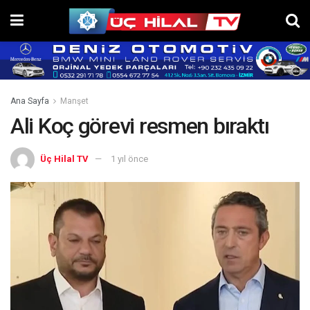
Ana Sayfa
Manşet
Ali Koç görevi resmen bıraktı
Üç Hilal TV
1 yıl önce