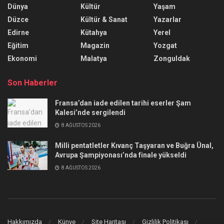
Dünya
Kültür
Yaşam
Düzce
Kültür & Sanat
Yazarlar
Edirne
Kütahya
Yerel
Eğitim
Magazin
Yozgat
Ekonomi
Malatya
Zonguldak
Son Haberler
Fransa’dan iade edilen tarihi eserler Şam
Kalesi’nde sergilendi
8 AĞUSTOS 2026
Milli pentatletler Kıvanç Taşyaran ve Buğra Ünal,
Avrupa Şampiyonası’nda finale yükseldi
8 AĞUSTOS 2026
Hakkımızda
Künye
Site Haritası
Gizlilik Politikası