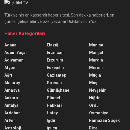
Türkiye'nin en kapsamlı haber sitesi. Son dakika haberleri, en
güncel gelişmeler ve özel yazarlar Uchilaltv.com'da
Haber Kategorileri
Adana
Elazığ
Manisa
Adem Yaşar
Erzincan
Manşet
Adıyaman
Erzurum
Mardin
Afyon
Eskişehir
Mersin
Ağrı
Gaziantep
Muğla
Aksaray
Giresun
Muş
Amasya
Gümüşhane
Nevşehir
Ankara
Güncel
Niğde
Antalya
Hakkari
Ordu
Ardahan
Hatay
Osmaniye
Artvin
Iğdır
Ramazan Suçek
Astroloji
İpucu
Rize