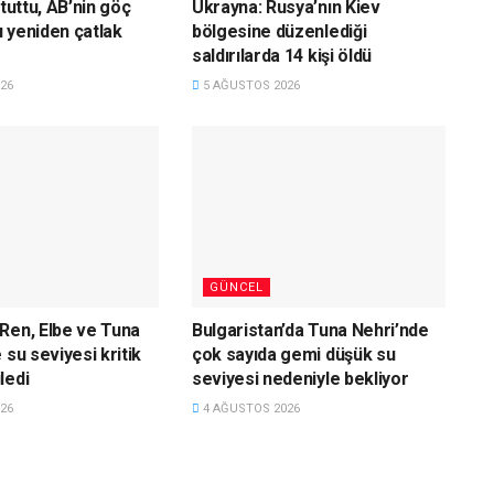
 tuttu, AB’nin göç
Ukrayna: Rusya’nın Kiev
 yeniden çatlak
bölgesine düzenlediği
saldırılarda 14 kişi öldü
26
5 AĞUSTOS 2026
GÜNCEL
Ren, Elbe ve Tuna
Bulgaristan’da Tuna Nehri’nde
 su seviyesi kritik
çok sayıda gemi düşük su
ledi
seviyesi nedeniyle bekliyor
26
4 AĞUSTOS 2026