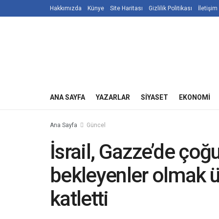
Hakkımızda
Künye
Site Haritası
Gizlilik Politikası
İletişim
ANA SAYFA
YAZARLAR
SIYASET
EKONOMI
Ana Sayfa
Güncel
İsrail, Gazze’de ço
bekleyenler olmak üz
katletti