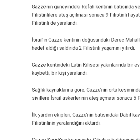
Gazze’nin güneyindeki Refah kentinin batısında y
Filistinlilere ateş açılması sonucu 9 Filistinli ha
Filistinli de yaralandı.
İsrail’in Gazze kentinin doğusundaki Derec Mahalle
hedef aldığı saldırıda 2 Filistinli yaşamını yitirdi.
Gazze kentindeki Latin Kilisesi yakınlarında bir eve
kaybetti, bir kişi yaralandı.
Sağlık kaynaklarına göre, Gazze’nin orta kesimind
sivillere İsrail askerlerinin ateş açması sonucu 5 Fil
İlk yardım ekipleri, Gazze’nin batısındaki Dabit k
Filistinlinin yaralandığını aktardı.
Gazze Şeridi’nin kuzeyinde, Cibaliya beldesinin do