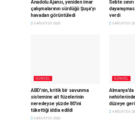
Anadolu Ajansı, yeniden imar
Sebte sınırı
çalışmalarının sürdüğü Şuşa’yı
dayanışması
havadan görüntüledi
verdi
6 AĞUSTOS 2026
5 AĞUSTOS 20
GÜNCEL
GÜNCEL
ABD’nin, kritik bir savunma
Almanya’da 
sistemine ait füzelerinin
nehirlerinde
neredeyse yüzde 80’ini
düzeye geri
tükettiği iddia edildi
4 AĞUSTOS 20
5 AĞUSTOS 2026