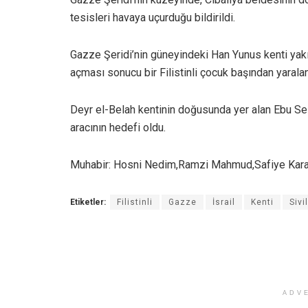
tesisleri havaya uçurduğu bildirildi.
Gazze Şeridi’nin güneyindeki Han Yunus kenti yakı
açması sonucu bir Filistinli çocuk başından yaralan
Deyr el-Belah kentinin doğusunda yer alan Ebu Seli
aracının hedefi oldu.
Muhabir: Hosni Nedim,Ramzi Mahmud,Safiye Kar
Etiketler:
Filistinli
Gazze
İsrail
Kenti
Sivi
ADV