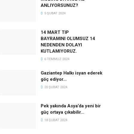
ANLIYORSUNUZ?
5 ŞUBAT 2024
14 MART TIP
BAYRAMINI OLUMSUZ 14
NEDENDEN DOLAYI
KUTLAMIYORUZ.
6 TEMMUZ 2024
Gaziantep Halkı isyan ederek
göç ediyor…
20 ŞUBAT 2024
Pek yakında Asya’da yeni bir
güç ortaya çıkabilir…
18 ŞUBAT 2024