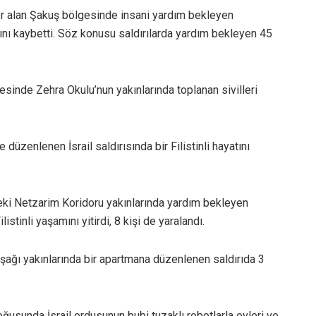
er alan Şakuş bölgesinde insani yardım bekleyen
yatını kaybetti. Söz konusu saldırılarda yardım bekleyen 45
sinde Zehra Okulu’nun yakınlarında toplanan sivilleri
 düzenlenen İsrail saldırısında bir Filistinli hayatını
eki Netzarim Koridoru yakınlarında yardım bekleyen
istinli yaşamını yitirdi, 8 kişi de yaralandı.
avşağı yakınlarında bir apartmana düzenlenen saldırıda 3
ğusunda İsrail ordusunun bubi tuzaklı robotlarla evleri ve