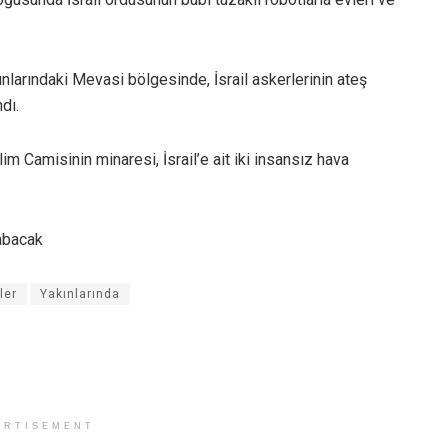
nlarındaki Mevasi bölgesinde, İsrail askerlerinin ateş
dı.
m Camisinin minaresi, İsrail’e ait iki insansız hava
abacak
ller
Yakınlarında
ERTISEMENT