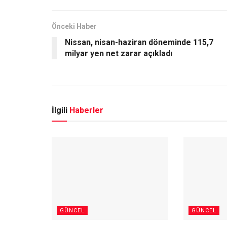
Önceki Haber
Nissan, nisan-haziran döneminde 115,7
milyar yen net zarar açıkladı
İlgili
Haberler
GÜNCEL
GÜNCEL