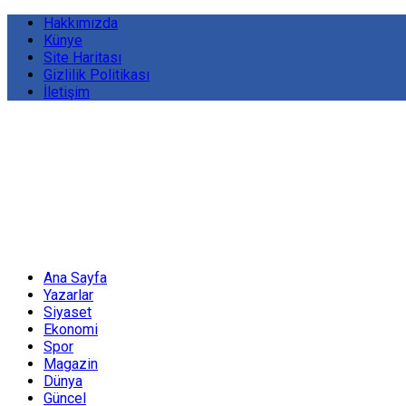
Hakkımızda
Künye
Site Haritası
Gizlilik Politikası
İletişim
Ana Sayfa
Yazarlar
Siyaset
Ekonomi
Spor
Magazin
Dünya
Güncel