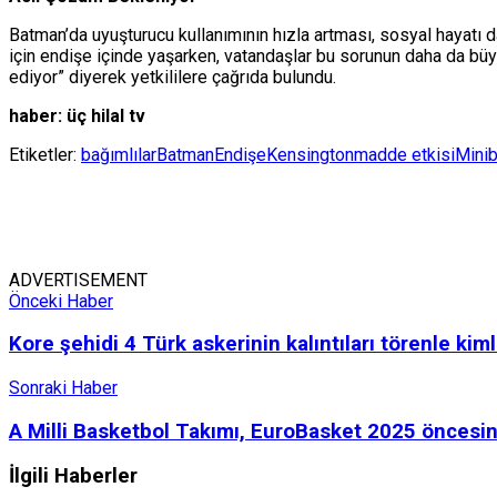
Batman’da uyuşturucu kullanımının hızla artması, sosyal hayatı 
için endişe içinde yaşarken, vatandaşlar bu sorunun daha da büy
ediyor” diyerek yetkililere çağrıda bulundu.
haber: üç hilal tv
Etiketler:
bağımlılar
Batman
Endişe
Kensington
madde etkisi
Mini
ADVERTISEMENT
Önceki Haber
Kore şehidi 4 Türk askerinin kalıntıları törenle kiml
Sonraki Haber
A Milli Basketbol Takımı, EuroBasket 2025 öncesin
İlgili
Haberler