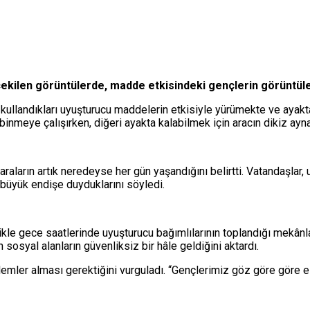
kilen görüntülerde, madde etkisindeki gençlerin görüntüle
ç, kullandıkları uyuşturucu maddelerin etkisiyle yürümekte ve ayak
 binmeye çalışırken, diğeri ayakta kalabilmek için aracın dikiz ay
araların artık neredeyse her gün yaşandığını belirtti. Vatandaşlar
 büyük endişe duyduklarını söyledi.
kle gece saatlerinde uyuşturucu bağımlılarının toplandığı mekânlar
 sosyal alanların güvenliksiz bir hâle geldiğini aktardı.
nlemler alması gerektiğini vurguladı. “Gençlerimiz göz göre göre e