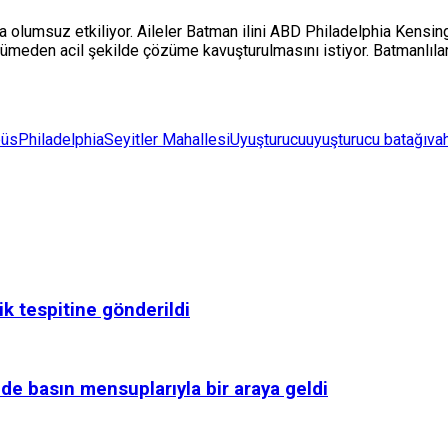
da olumsuz etkiliyor. Aileler Batman ilini ABD Philadelphia Kensi
ümeden acil şekilde çözüme kavuşturulmasını istiyor. Batmanlılar
büs
Philadelphia
Seyitler Mahallesi
Uyuşturucu
uyuşturucu batağı
va
ik tespitine gönderildi
de basın mensuplarıyla bir araya geldi