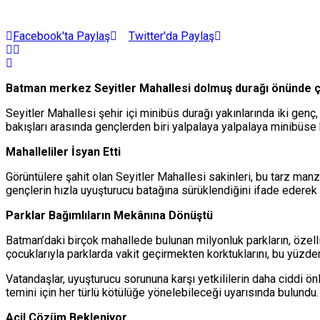
Facebook'ta Paylaş
Twitter'da Paylaş
Batman merkez Seyitler Mahallesi dolmuş durağı önünde çe
Seyitler Mahallesi şehir içi minibüs durağı yakınlarında iki gen
bakışları arasında gençlerden biri yalpalaya yalpalaya minibüse
Mahalleliler İsyan Etti
Görüntülere şahit olan Seyitler Mahallesi sakinleri, bu tarz manz
gençlerin hızla uyuşturucu batağına sürüklendiğini ifade ederek
Parklar Bağımlıların Mekânına Dönüştü
Batman’daki birçok mahallede bulunan milyonluk parkların, özelli
çocuklarıyla parklarda vakit geçirmekten korktuklarını, bu yüzden
Vatandaşlar, uyuşturucu sorununa karşı yetkililerin daha ciddi ö
temini için her türlü kötülüğe yönelebileceği uyarısında bulundu.
Acil Çözüm Bekleniyor