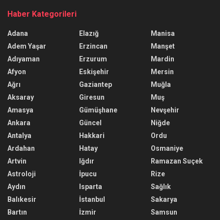
Haber Kategorileri
Adana
Elazığ
Manisa
Adem Yaşar
Erzincan
Manşet
Adıyaman
Erzurum
Mardin
Afyon
Eskişehir
Mersin
Ağrı
Gaziantep
Muğla
Aksaray
Giresun
Muş
Amasya
Gümüşhane
Nevşehir
Ankara
Güncel
Niğde
Antalya
Hakkari
Ordu
Ardahan
Hatay
Osmaniye
Artvin
Iğdır
Ramazan Suçek
Astroloji
İpucu
Rize
Aydın
Isparta
Sağlık
Balıkesir
İstanbul
Sakarya
Bartın
İzmir
Samsun