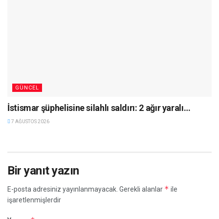
GÜNCEL
İstismar şüphelisine silahlı saldırı: 2 ağır yaralı…
7 AĞUSTOS 2026
Bir yanıt yazın
*
E-posta adresiniz yayınlanmayacak.
Gerekli alanlar
ile
işaretlenmişlerdir