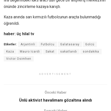
lira değerindeki lüks aracı dün gece bir alışveriş merkezinin
önünde zincirleme kazaya karıştı.
Kaza anında sarı kırmızılı futbolcunun araçta bulunmadığı
öğrenildi.
haber: üç hilal tv
Etiketler:
Arjantinli
Futbolcu
Galatasaray
Golcü
Kaza
Mauro Icardi
Sakat
sakatlandı
sondakika
Victor Osimhen
ADVERTISEMENT
Önceki Haber
Ünlü aktivist havalimanı gözaltına alındı
Sonraki Haber