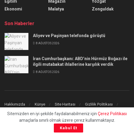
Eğitim
Magazin
Yozgat
Ekonomi
Malatya
Zonguldak
Son Haberler
Aliyev ve Paşinyan telefonda görüştü
8 AĞUSTOS 2026
İran Cumhurbaşkanı: ABD’nin Hürmüz Boğazı ile
ilgili mutabakat ihlallerine karşılık verdik
8 AĞUSTOS 2026
Hakkımızda
Künye
Site Haritası
Gizlilik Politikası
İletişim
Sitemizden en iyi şekilde faydalanabilmeniz için
Çerez Politikası
amaçlarla sınırlı olmak üzere çerez kullanmaktayız.
© 2023
uchilaltv.com
- Tüm Hakları Saklıdır.
Kabul Et