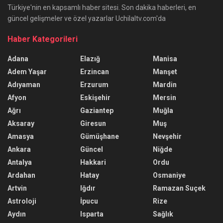
Türkiye'nin en kapsamlı haber sitesi. Son dakika haberleri, en
güncel gelişmeler ve özel yazarlar Uchilaltv.com'da
Haber Kategorileri
Adana
Elazığ
Manisa
Adem Yaşar
Erzincan
Manşet
Adıyaman
Erzurum
Mardin
Afyon
Eskişehir
Mersin
Ağrı
Gaziantep
Muğla
Aksaray
Giresun
Muş
Amasya
Gümüşhane
Nevşehir
Ankara
Güncel
Niğde
Antalya
Hakkari
Ordu
Ardahan
Hatay
Osmaniye
Artvin
Iğdır
Ramazan Suçek
Astroloji
İpucu
Rize
Aydın
Isparta
Sağlık