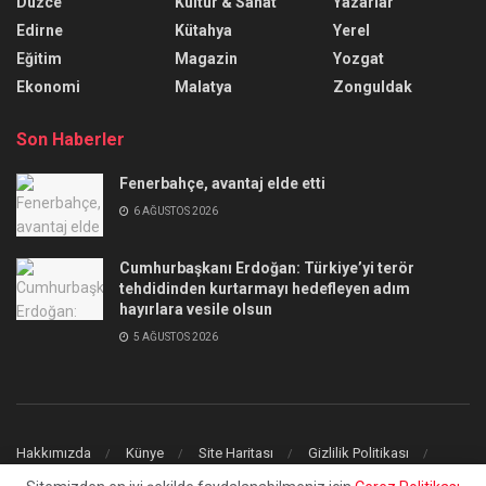
Düzce
Kültür & Sanat
Yazarlar
Edirne
Kütahya
Yerel
Eğitim
Magazin
Yozgat
Ekonomi
Malatya
Zonguldak
Son Haberler
Fenerbahçe, avantaj elde etti
6 AĞUSTOS 2026
Cumhurbaşkanı Erdoğan: Türkiye’yi terör
tehdidinden kurtarmayı hedefleyen adım
hayırlara vesile olsun
5 AĞUSTOS 2026
Hakkımızda
Künye
Site Haritası
Gizlilik Politikası
İletişim