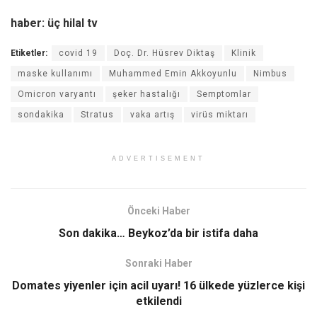
haber: üç hilal tv
Etiketler:
covid 19
Doç. Dr. Hüsrev Diktaş
Klinik
maske kullanımı
Muhammed Emin Akkoyunlu
Nimbus
Omicron varyantı
şeker hastalığı
Semptomlar
sondakika
Stratus
vaka artış
virüs miktarı
ADVERTISEMENT
Önceki Haber
Son dakika… Beykoz’da bir istifa daha
Sonraki Haber
Domates yiyenler için acil uyarı! 16 ülkede yüzlerce kişi
etkilendi