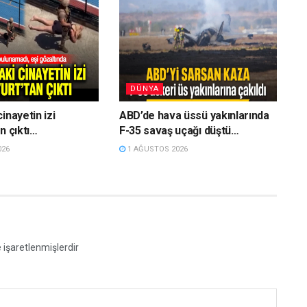
DÜNYA
inayetin izi
ABD’de hava üssü yakınlarında
n çıktı…
F-35 savaş uçağı düştü…
026
1 AĞUSTOS 2026
e işaretlenmişlerdir