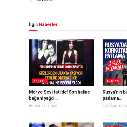
İlgili
Haberler
KEŞFET
DÜNYA
Merve Sevi tatilde! Son haline
Rusya’nın b
beğeni yağdı…
patlama…
2 AĞUSTOS 2026
2 AĞUSTOS 2