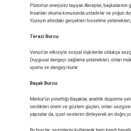
Plüton’un enerjisini taşıyan Akrepler, başkalarının g
İnsanları okuma konusunda ustadırlar ve yoğun duy
Yüzeyin altındaki gerçekleri hissetme yetenekleri, 
Terazi Burcu:
Venüs’ün etkisiyle sosyal ilişkilerde oldukça sezgis
Duygusal dengeyi sağlama yetenekleri, onları müke
uyumu ve dengeyi kurar.
Başak Burcu:
Merkür’ün yönettiği Başaklar, analitik düşünme yet
verdikleri önem ve gözlem güçleri, onları sezgisel 
yapsalar da, içsel seslerini dinleyerek en doğru yol
Bu burçlar, sezgilerini kullanarak hem kendi hayat