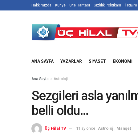
Hakkımızda
Künye
Site Haritası
Gizlilik Politikası
İletişim
ANA SAYFA
YAZARLAR
SIYASET
EKONOMI
Ana Sayfa
Astroloji
Sezgileri asla yanıl
belli oldu…
Üç Hilal TV
11 ay önce
Astroloji
,
Manşet