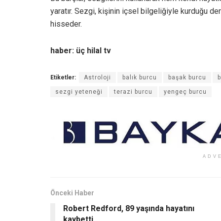
yaratır. Sezgi, kişinin içsel bilgeliğiyle kurduğu de
hisseder.
haber: üç hilal tv
Etiketler:
Astroloji
balık burcu
başak burcu
b
sezgi yeteneği
terazi burcu
yengeç burcu
ADV
Önceki Haber
Robert Redford, 89 yaşında hayatını
kaybetti