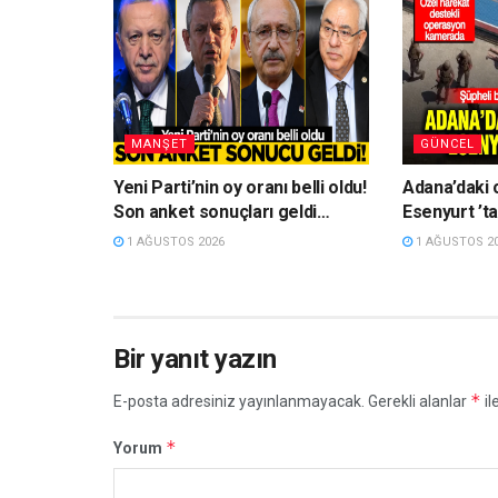
MANŞET
GÜNCEL
Yeni Parti’nin oy oranı belli oldu!
Adana’daki c
Son anket sonuçları geldi…
Esenyurt ’ta
1 AĞUSTOS 2026
1 AĞUSTOS 2
Bir yanıt yazın
*
E-posta adresiniz yayınlanmayacak.
Gerekli alanlar
il
*
Yorum