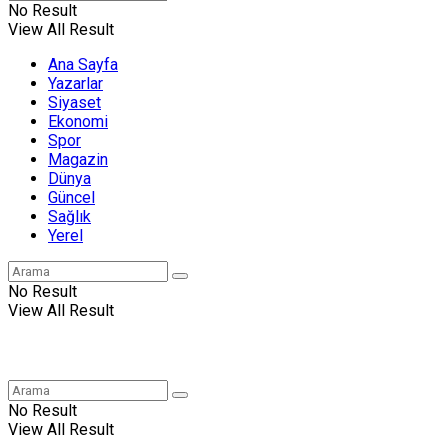
No Result
View All Result
Ana Sayfa
Yazarlar
Siyaset
Ekonomi
Spor
Magazin
Dünya
Güncel
Sağlık
Yerel
No Result
View All Result
No Result
View All Result