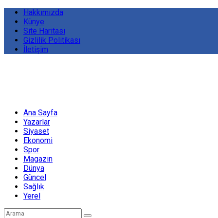
Hakkımızda
Künye
Site Haritası
Gizlilik Politikası
İletişim
Ana Sayfa
Yazarlar
Siyaset
Ekonomi
Spor
Magazin
Dünya
Güncel
Sağlık
Yerel