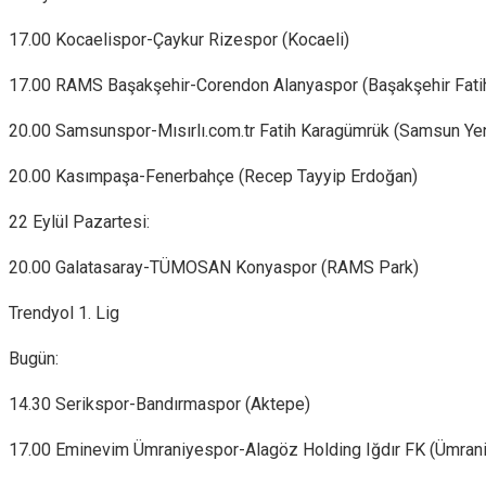
17.00 Kocaelispor-Çaykur Rizespor (Kocaeli)
17.00 RAMS Başakşehir-Corendon Alanyaspor (Başakşehir Fati
20.00 Samsunspor-Mısırlı.com.tr Fatih Karagümrük (Samsun Ye
20.00 Kasımpaşa-Fenerbahçe (Recep Tayyip Erdoğan)
22 Eylül Pazartesi:
20.00 Galatasaray-TÜMOSAN Konyaspor (RAMS Park)
Trendyol 1. Lig
Bugün:
14.30 Serikspor-Bandırmaspor (Aktepe)
17.00 Eminevim Ümraniyespor-Alagöz Holding Iğdır FK (Ümrani