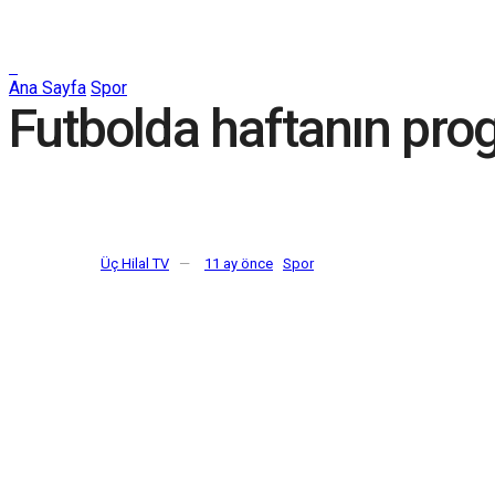
Ana Sayfa
Spor
Futbolda haftanın pro
Üç Hilal TV
11 ay önce
Spor