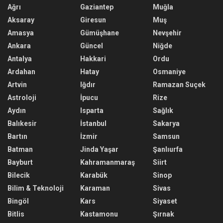
Ağrı
Gaziantep
Muğla
Aksaray
Giresun
Muş
Amasya
Gümüşhane
Nevşehir
Ankara
Güncel
Niğde
Antalya
Hakkari
Ordu
Ardahan
Hatay
Osmaniye
Artvin
Iğdır
Ramazan Suçek
Astroloji
İpucu
Rize
Aydın
Isparta
Sağlık
Balıkesir
İstanbul
Sakarya
Bartın
İzmir
Samsun
Batman
Jinda Yaşar
Şanlıurfa
Bayburt
Kahramanmaraş
Siirt
Bilecik
Karabük
Sinop
Bilim & Teknoloji
Karaman
Sivas
Bingöl
Kars
Siyaset
Bitlis
Kastamonu
Şırnak