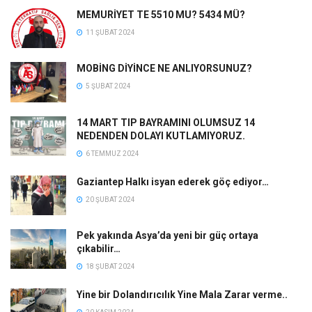
MEMURİYET TE 5510 MU? 5434 MÜ?
11 ŞUBAT 2024
MOBİNG DİYİNCE NE ANLIYORSUNUZ?
5 ŞUBAT 2024
14 MART TIP BAYRAMINI OLUMSUZ 14
NEDENDEN DOLAYI KUTLAMIYORUZ.
6 TEMMUZ 2024
Gaziantep Halkı isyan ederek göç ediyor…
20 ŞUBAT 2024
Pek yakında Asya’da yeni bir güç ortaya
çıkabilir…
18 ŞUBAT 2024
Yine bir Dolandırıcılık Yine Mala Zarar verme..