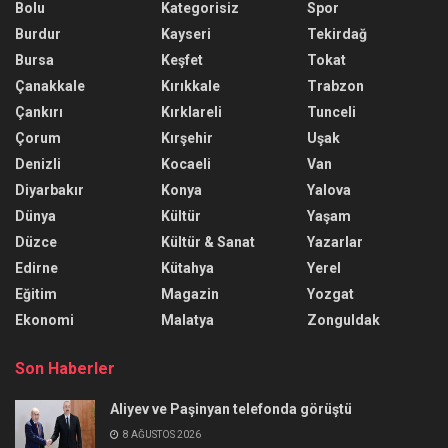
Bolu
Kategorisiz
Spor
Burdur
Kayseri
Tekirdağ
Bursa
Keşfet
Tokat
Çanakkale
Kırıkkale
Trabzon
Çankırı
Kırklareli
Tunceli
Çorum
Kırşehir
Uşak
Denizli
Kocaeli
Van
Diyarbakır
Konya
Yalova
Dünya
Kültür
Yaşam
Düzce
Kültür & Sanat
Yazarlar
Edirne
Kütahya
Yerel
Eğitim
Magazin
Yozgat
Ekonomi
Malatya
Zonguldak
Son Haberler
Aliyev ve Paşinyan telefonda görüştü
8 AĞUSTOS 2026