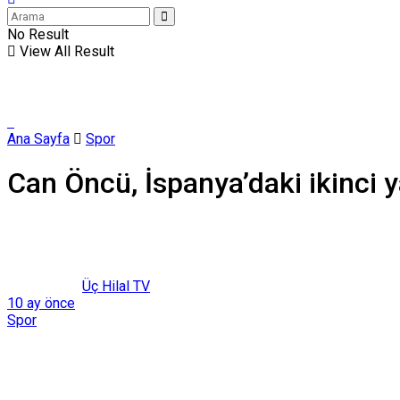
No Result
View All Result
Ana Sayfa
Spor
Can Öncü, İspanya’daki ikinci ya
Üç Hilal TV
10 ay önce
Spor