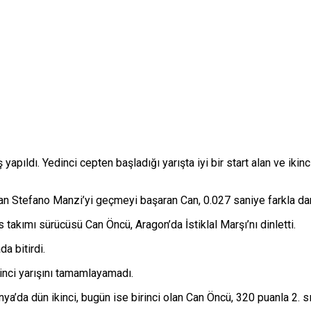
apıldı. Yedinci cepten başladığı yarışta iyi bir start alan ve ikin
lyan Stefano Manzi’yi geçmeyi başaran Can, 0.027 saniye farkla dam
akımı sürücüsü Can Öncü, Aragon’da İstiklal Marşı’nı dinletti.
a bitirdi.
inci yarışını tamamlayamadı.
ya’da dün ikinci, bugün ise birinci olan Can Öncü, 320 puanla 2. sı