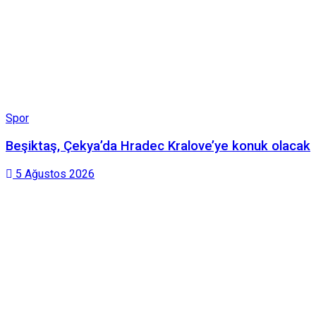
Spor
Beşiktaş, Çekya’da Hradec Kralove’ye konuk olacak
5 Ağustos 2026