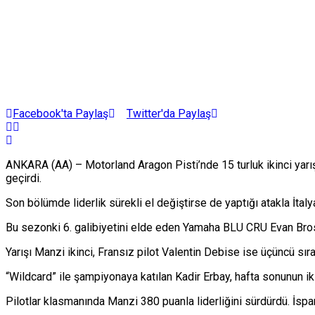
Facebook'ta Paylaş
Twitter'da Paylaş
ANKARA (AA) – Motorland Aragon Pisti’nde 15 turluk ikinci yarış y
geçirdi.
Son bölümde liderlik sürekli el değiştirse de yaptığı atakla İta
Bu sezonki 6. galibiyetini elde eden Yamaha BLU CRU Evan Bros t
Yarışı Manzi ikinci, Fransız pilot Valentin Debise ise üçüncü sırad
“Wildcard” ile şampiyonaya katılan Kadir Erbay, hafta sonunun ik
Pilotlar klasmanında Manzi 380 puanla liderliğini sürdürdü. İspan