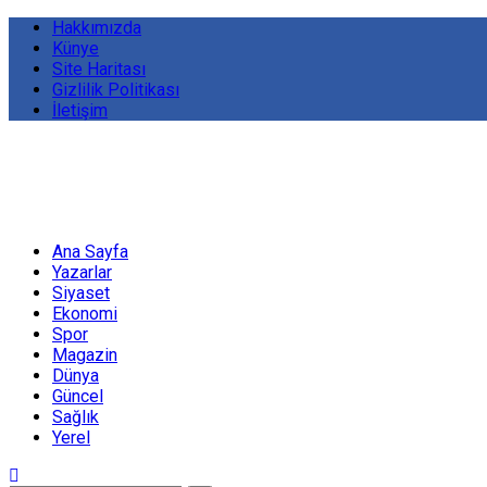
Hakkımızda
Künye
Site Haritası
Gizlilik Politikası
İletişim
Ana Sayfa
Yazarlar
Siyaset
Ekonomi
Spor
Magazin
Dünya
Güncel
Sağlık
Yerel