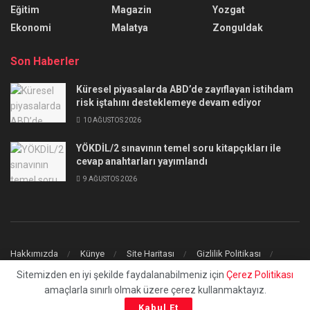
Eğitim
Magazin
Yozgat
Ekonomi
Malatya
Zonguldak
Son Haberler
Küresel piyasalarda ABD’de zayıflayan istihdam
risk iştahını desteklemeye devam ediyor
10 AĞUSTOS 2026
YÖKDİL/2 sınavının temel soru kitapçıkları ile
cevap anahtarları yayımlandı
9 AĞUSTOS 2026
Hakkımızda
Künye
Site Haritası
Gizlilik Politikası
İletişim
Sitemizden en iyi şekilde faydalanabilmeniz için
Çerez Politikası
amaçlarla sınırlı olmak üzere çerez kullanmaktayız.
© 2023
uchilaltv.com
- Tüm Hakları Saklıdır.
Kabul Et