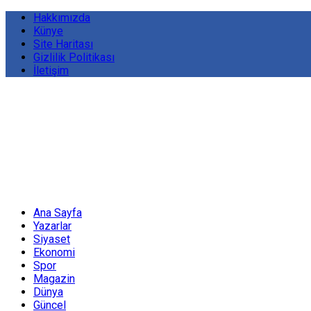
Hakkımızda
Künye
Site Haritası
Gizlilik Politikası
İletişim
Ana Sayfa
Yazarlar
Siyaset
Ekonomi
Spor
Magazin
Dünya
Güncel