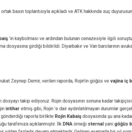
ri ortak basın toplantısıyla açıkladı ve ATK hakkında suç duyurusu
baiş
’in kaybolması ve ardından bulunan cenazesiyle ilgili soruştu
a dosyasına girdiği bildirildi. Diyarbakır ve Van barolarının avuka
vukat Zeynep Demir, verilen raporda, Rojin’in göğüs ve
vajina iç 
için dosyayı takip ediyoruz. Rojin dosyasının sonuna kadar takipçis
jin
intihar
etmiş gibi, Rojin ’e dair aydınlatılmayan durumlar gerçe
gönderdiği raporla birlikte
Rojin Kabaiş
dosyasında şu ana kadar 
ğu tarafımıza açıklanmıştır. İlk
DNA
örneği
sternal
yani
göğüs b
bir yıldan fazladır devam etmektedir. Gelinen aşamada bir yıl sonr