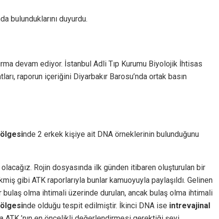
nda bulunduklarını duyurdu.
rma devam ediyor. İstanbul Adli Tıp Kurumu Biyolojik İhtisas
tları, raporun içeriğini Diyarbakır Barosu’nda ortak basın
bölgesi
nde 2 erkek kişiye ait DNA örneklerinin bulunduğunu
i olacağız. Rojin dosyasında ilk günden itibaren oluşturulan bir
kmiş gibi ATK raporlarıyla bunlar kamuoyuyla paylaşıldı. Gelinen
bulaş olma ihtimali üzerinde durulan, ancak bulaş olma ihtimali
ölgesi
nde olduğu tespit edilmiştir. İkinci DNA ise
intrevajinal
a ATK ’nın en öncelikli değerlendirmesi gerektiği şeyi