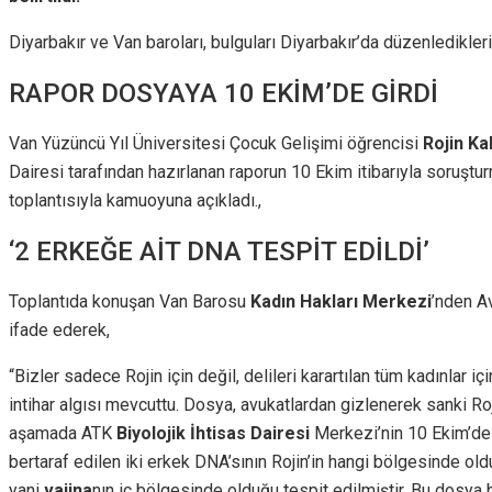
Diyarbakır ve Van baroları, bulguları Diyarbakır’da düzenledikle
RAPOR DOSYAYA 10 EKİM’DE GİRDİ
Van Yüzüncü Yıl Üniversitesi Çocuk Gelişimi öğrencisi
Rojin Ka
Dairesi tarafından hazırlanan raporun 10 Ekim itibarıyla soruşturm
toplantısıyla kamuoyuna açıkladı.,
‘2 ERKEĞE AİT DNA TESPİT EDİLDİ’
Toplantıda konuşan Van Barosu
Kadın Hakları Merkezi
’nden A
ifade ederek,
“Bizler sadece Rojin için değil, delileri karartılan tüm kadınlar 
intihar algısı mevcuttu. Dosya, avukatlardan gizlenerek sanki Ro
aşamada ATK
Biyolojik İhtisas Dairesi
Merkezi’nin 10 Ekim’de 
bertaraf edilen iki erkek DNA’sının Rojin’in hangi bölgesinde oldu
yani
vajina
nın iç bölgesinde olduğu tespit edilmiştir. Bu dosya 