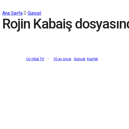
Ana Sayfa
Güncel
Rojin Kabaiş dosyasınd
Üç Hilal TV
10 ay önce
Güncel
,
Keşfet