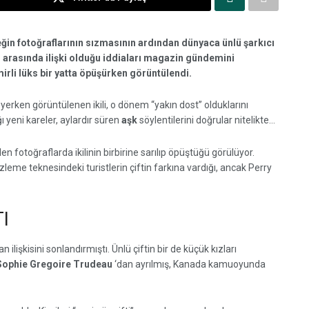
ğin fotoğraflarının sızmasının ardından dünyaca ünlü şarkıcı
 arasında ilişki olduğu iddiaları magazin gündemini
mirli lüks bir yatta öpüşürken görüntülendi.
rken görüntülenen ikili, o dönem “yakın dost” olduklarını
ı yeni kareler, aylardır süren
aşk
söylentilerini doğrular nitelikte…
ilen fotoğraflarda ikilinin birbirine sarılıp öpüştüğü görülüyor.
zleme teknesindeki turistlerin çiftin farkına vardığı, ancak Perry
TI
lan ilişkisini sonlandırmıştı. Ünlü çiftin bir de küçük kızları
Sophie Gregoire Trudeau
‘dan ayrılmış, Kanada kamuoyunda