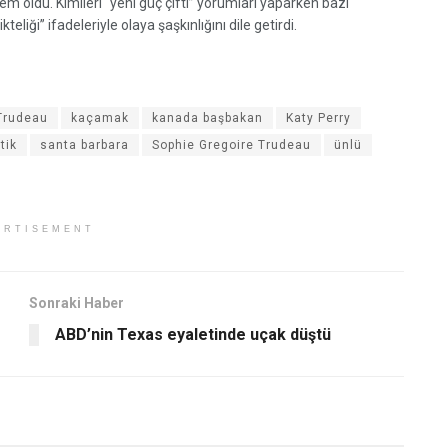
 oldu. Kimileri “yeni güç çifti” yorumları yaparken bazı
kteliği” ifadeleriyle olaya şaşkınlığını dile getirdi.
Trudeau
kaçamak
kanada başbakan
Katy Perry
tik
santa barbara
Sophie Gregoire Trudeau
ünlü
ERTISEMENT
Sonraki Haber
ABD’nin Texas eyaletinde uçak düştü