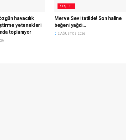
KEŞFET
 özgün havacılık
Merve Sevi tatilde! Son haline
ştirme yetenekleri
beğeni yağdı…
tında toplanıyor
2 AĞUSTOS 2026
26