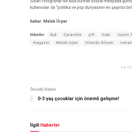
Sızan fotoğraflar ise kısa sürede sosyal medyada gündem
kullanıcılar da “politika ve pop dünyasının en şaşırtıcı birli
haber: Melek Ürper
Etiketler:
Aşk
Caravelle
çift
ilişki
Justin 
magazin
Melek ürper
Orlando Bloom
roman
ADV
Önceki Haber
0-3 yaş çocuklar için önemli gelişme!
İlgili
Haberler