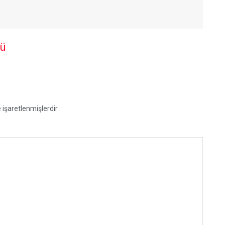
tü
e işaretlenmişlerdir