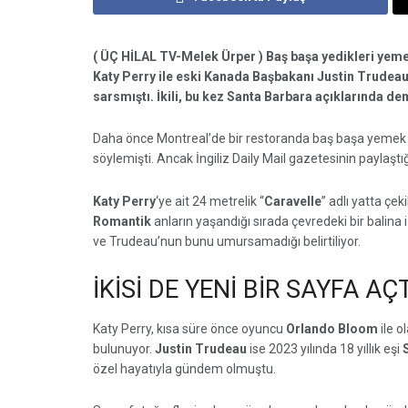
( ÜÇ HİLAL TV-Melek Ürper ) Baş başa yedikleri yeme
Katy Perry ile eski Kanada Başbakanı Justin Trudeau
sarsmıştı. İkili, bu kez Santa Barbara açıklarında de
Daha önce Montreal’de bir restoranda baş başa yemek ye
söylemişti. Ancak İngiliz Daily Mail gazetesinin paylaştığ
Katy Perry
‘ye ait 24 metrelik “
Caravelle
” adlı yatta çek
Romantik
anların yaşandığı sırada çevredeki bir balina i
ve Trudeau’nun bunu umursamadığı belirtiliyor.
İKİSİ DE YENİ BİR SAYFA AÇ
Katy Perry, kısa süre önce oyuncu
Orlando Bloom
ile o
bulunuyor.
Justin Trudeau
ise 2023 yılında 18 yıllık eşi
özel hayatıyla gündem olmuştu.