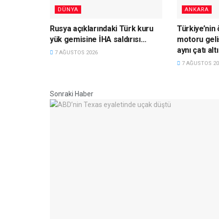
DÜNYA
ANKARA
Rusya açıklarındaki Türk kuru
Türkiye’nin
yük gemisine İHA saldırısı…
motoru geli
aynı çatı al
7 AĞUSTOS 2026
7 AĞUSTOS 20
Sonraki Haber