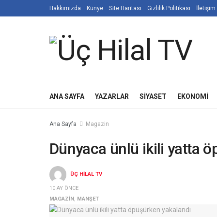
Hakkımızda
Künye
Site Haritası
Gizlilik Politikası
İletişim
ANA SAYFA
YAZARLAR
SIYASET
EKONOMI
Ana Sayfa
Magazin
Dünyaca ünlü ikili yatta 
ÜÇ HILAL TV
10 AY ÖNCE
MAGAZIN
,
MANŞET