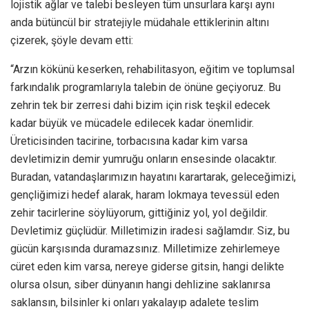
lojistik ağlar ve talebi besleyen tüm unsurlara karşı aynı
anda bütüncül bir stratejiyle müdahale ettiklerinin altını
çizerek, şöyle devam etti:
“Arzın kökünü keserken, rehabilitasyon, eğitim ve toplumsal
farkındalık programlarıyla talebin de önüne geçiyoruz. Bu
zehrin tek bir zerresi dahi bizim için risk teşkil edecek
kadar büyük ve mücadele edilecek kadar önemlidir.
Üreticisinden tacirine, torbacısına kadar kim varsa
devletimizin demir yumruğu onların ensesinde olacaktır.
Buradan, vatandaşlarımızın hayatını karartarak, geleceğimizi,
gençliğimizi hedef alarak, haram lokmaya tevessül eden
zehir tacirlerine söylüyorum, gittiğiniz yol, yol değildir.
Devletimiz güçlüdür. Milletimizin iradesi sağlamdır. Siz, bu
gücün karşısında duramazsınız. Milletimize zehirlemeye
cüret eden kim varsa, nereye giderse gitsin, hangi delikte
olursa olsun, siber dünyanın hangi dehlizine saklanırsa
saklansın, bilsinler ki onları yakalayıp adalete teslim