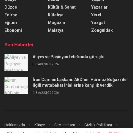
Düzce
Kültür & Sanat
Yazarlar
Edirne
Kütahya
Yerel
Eğitim
Magazin
Yozgat
Ekonomi
Malatya
Zonguldak
Son Haberler
Aliyev ve Paşinyan telefonda görüştü
8 AĞUSTOS 2026
İran Cumhurbaşkanı: ABD’nin Hürmüz Boğazı ile
ilgili mutabakat ihlallerine karşılık verdik
8 AĞUSTOS 2026
Hakkımızda
Künye
Site Haritası
Gizlilik Politikası
İletişim