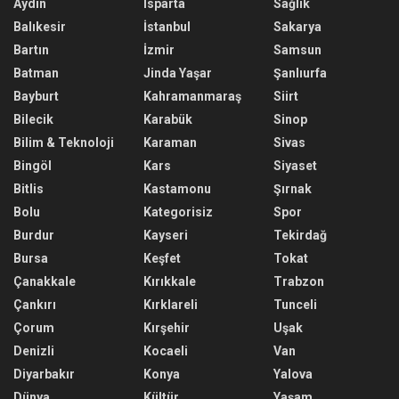
Aydın
Isparta
Sağlık
Balıkesir
İstanbul
Sakarya
Bartın
İzmir
Samsun
Batman
Jinda Yaşar
Şanlıurfa
Bayburt
Kahramanmaraş
Siirt
Bilecik
Karabük
Sinop
Bilim & Teknoloji
Karaman
Sivas
Bingöl
Kars
Siyaset
Bitlis
Kastamonu
Şırnak
Bolu
Kategorisiz
Spor
Burdur
Kayseri
Tekirdağ
Bursa
Keşfet
Tokat
Çanakkale
Kırıkkale
Trabzon
Çankırı
Kırklareli
Tunceli
Çorum
Kırşehir
Uşak
Denizli
Kocaeli
Van
Diyarbakır
Konya
Yalova
Dünya
Kültür
Yaşam