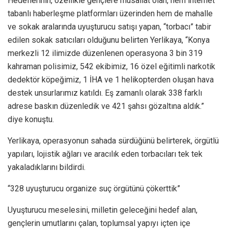
Hedeflerinin, özellikle gençlere musallat olan, hem internet
tabanlı haberleşme platformları üzerinden hem de mahalle
ve sokak aralarında uyuşturucu satışı yapan, “torbacı” tabir
edilen sokak satıcıları olduğunu belirten Yerlikaya, “Konya
merkezli 12 ilimizde düzenlenen operasyona 3 bin 319
kahraman polisimiz, 542 ekibimiz, 16 özel eğitimli narkotik
dedektör köpeğimiz, 1 İHA ve 1 helikopterden oluşan hava
destek unsurlarımız katıldı. Eş zamanlı olarak 338 farklı
adrese baskın düzenledik ve 421 şahsı gözaltına aldık.”
diye konuştu.
Yerlikaya, operasyonun sahada sürdüğünü belirterek, örgütlü
yapıları, lojistik ağları ve aracılık eden torbacıları tek tek
yakaladıklarını bildirdi.
“328 uyuşturucu organize suç örgütünü çökerttik”
Uyuşturucu meselesini, milletin geleceğini hedef alan,
gençlerin umutlarını çalan, toplumsal yapıyı içten içe