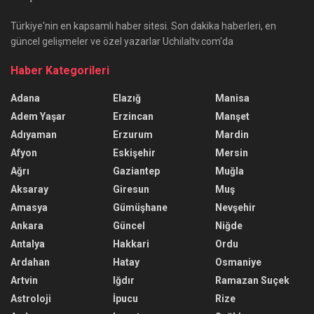
Türkiye'nin en kapsamlı haber sitesi. Son dakika haberleri, en
güncel gelişmeler ve özel yazarlar Uchilaltv.com'da
Haber Kategorileri
Adana
Elazığ
Manisa
Adem Yaşar
Erzincan
Manşet
Adıyaman
Erzurum
Mardin
Afyon
Eskişehir
Mersin
Ağrı
Gaziantep
Muğla
Aksaray
Giresun
Muş
Amasya
Gümüşhane
Nevşehir
Ankara
Güncel
Niğde
Antalya
Hakkari
Ordu
Ardahan
Hatay
Osmaniye
Artvin
Iğdır
Ramazan Suçek
Astroloji
İpucu
Rize