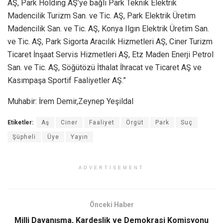
AŞ, Park Holding AŞ’ye bağlı Park Teknik Elektrik
Madencilik Turizm San. ve Tic. AŞ, Park Elektrik Üretim
Madencilik San. ve Tic. AŞ, Konya Ilgın Elektrik Üretim San.
ve Tic. AŞ, Park Sigorta Aracılık Hizmetleri AŞ, Ciner Turizm
Ticaret İnşaat Servis Hizmetleri AŞ, Etz Maden Enerji Petrol
San. ve Tic. AŞ, Söğütözü İthalat İhracat ve Ticaret AŞ ve
Kasımpaşa Sportif Faaliyetler AŞ.”
Muhabir: İrem Demir,Zeynep Yeşildal
Etiketler:
Aş
Ciner
Faaliyet
Örgüt
Park
Suç
Şüpheli
Üye
Yayın
ADVERTISEMENT
Önceki Haber
Milli Dayanışma, Kardeşlik ve Demokrasi Komisyonu