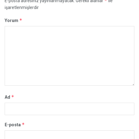
*
E-posta adresiniz yayınlanmayacak.
Gerekli alanlar
ile
işaretlenmişlerdir
*
Yorum
*
Ad
*
E-posta