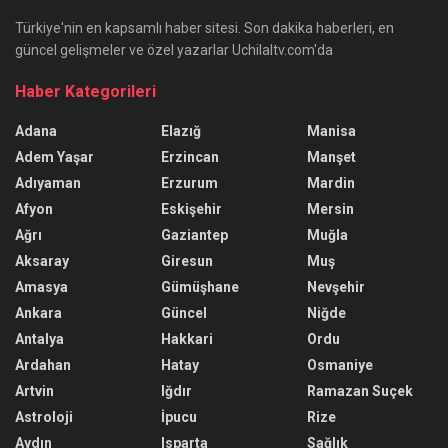
Türkiye'nin en kapsamlı haber sitesi. Son dakika haberleri, en
güncel gelişmeler ve özel yazarlar Uchilaltv.com'da
Haber Kategorileri
Adana
Elazığ
Manisa
Adem Yaşar
Erzincan
Manşet
Adıyaman
Erzurum
Mardin
Afyon
Eskişehir
Mersin
Ağrı
Gaziantep
Muğla
Aksaray
Giresun
Muş
Amasya
Gümüşhane
Nevşehir
Ankara
Güncel
Niğde
Antalya
Hakkari
Ordu
Ardahan
Hatay
Osmaniye
Artvin
Iğdır
Ramazan Suçek
Astroloji
İpucu
Rize
Aydın
Isparta
Sağlık