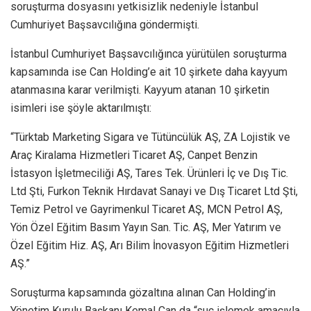
soruşturma dosyasını yetkisizlik nedeniyle İstanbul
Cumhuriyet Başsavcılığına göndermişti.
İstanbul Cumhuriyet Başsavcılığınca yürütülen soruşturma
kapsamında ise Can Holding’e ait 10 şirkete daha kayyum
atanmasına karar verilmişti. Kayyum atanan 10 şirketin
isimleri ise şöyle aktarılmıştı:
“Türktab Marketing Sigara ve Tütüncülük AŞ, ZA Lojistik ve
Araç Kiralama Hizmetleri Ticaret AŞ, Canpet Benzin
İstasyon İşletmeciliği AŞ, Tares Tek. Ürünleri İç ve Dış Tic.
Ltd Şti, Furkon Teknik Hırdavat Sanayi ve Dış Ticaret Ltd Şti,
Temiz Petrol ve Gayrimenkul Ticaret AŞ, MCN Petrol AŞ,
Yön Özel Eğitim Basım Yayın San. Tic. AŞ, Mer Yatırım ve
Özel Eğitim Hiz. AŞ, Arı Bilim İnovasyon Eğitim Hizmetleri
AŞ.”
Soruşturma kapsamında gözaltına alınan Can Holding’in
Yönetim Kurulu Başkanı Kemal Can da “suç işlemek amacıyla