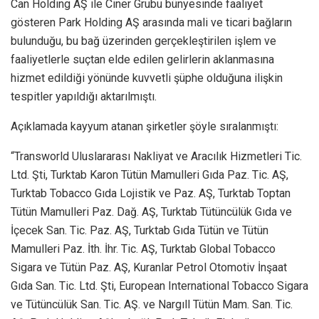
Can Holding AŞ ile Ciner Grubu bünyesinde faaliyet
gösteren Park Holding AŞ arasında mali ve ticari bağların
bulunduğu, bu bağ üzerinden gerçekleştirilen işlem ve
faaliyetlerle suçtan elde edilen gelirlerin aklanmasına
hizmet edildiği yönünde kuvvetli şüphe olduğuna ilişkin
tespitler yapıldığı aktarılmıştı.
Açıklamada kayyum atanan şirketler şöyle sıralanmıştı:
“Transworld Uluslararası Nakliyat ve Aracılık Hizmetleri Tic.
Ltd. Şti, Turktab Karon Tütün Mamulleri Gıda Paz. Tic. AŞ,
Turktab Tobacco Gıda Lojistik ve Paz. AŞ, Turktab Toptan
Tütün Mamulleri Paz. Dağ. AŞ, Turktab Tütüncülük Gıda ve
İçecek San. Tic. Paz. AŞ, Turktab Gıda Tütün ve Tütün
Mamulleri Paz. İth. İhr. Tic. AŞ, Turktab Global Tobacco
Sigara ve Tütün Paz. AŞ, Kuranlar Petrol Otomotiv İnşaat
Gıda San. Tic. Ltd. Şti, European International Tobacco Sigara
ve Tütüncülük San. Tic. AŞ. ve Nargıll Tütün Mam. San. Tic.