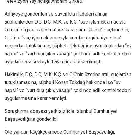
Televizyon Yayıncılığı Anonim Şirketi.”
Adliyeye gönderilen ve savcılıkta ifadeleri alınan
şüphelilerden D.Ç, D.C, M.K. ve K.Ç. “suç işlemek amacıyla
kurulan örgüte üye olma” ve “kara para aklama” suçlarından,
C.C. ise “suç işlemek amacıyla kurulan örgüte üye olma”
suçundan tutuklanmış, şüpheli Tekdağ ise aynı suçlardan “ev
hapsi” ve “yurt dışı çıkış yasağı” şeklinde adli kontrol tedbiri
uygulanması talebiyle hakimliğe gönderilmişti.
Hakimlik, D.Ç, D.C, M.K, K.Ç. ve C.C’nin üzerine atılı suçlardan
tutuklanmasına, şüpheli Kenan Tekdağ hakkında ise “ev
hapsi” ve “yurt dışı çıkış yasağı” şeklinde adli kontrol tedbiri
uygulanmasına karar vermişti.
Soruşturma dosyası yetkisizlikle İstanbul Cumhuriyet
Başsavcılığına gönderildi
Öte yandan Küçükçekmece Cumhuriyet Başsavcılığı,