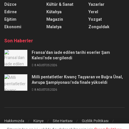
Düzce
Kültür & Sanat
Yazarlar
Edirne
Kütahya
Yerel
Eğitim
Magazin
Yozgat
Ekonomi
Malatya
Zonguldak
Son Haberler
Fransa’dan iade edilen tarihi eserler Şam
Kalesi’nde sergilendi
8 AĞUSTOS 2026
Milli pentatletler Kıvanç Taşyaran ve Buğra Ünal,
Avrupa Şampiyonası’nda finale yükseldi
8 AĞUSTOS 2026
Hakkımızda
Künye
Site Haritası
Gizlilik Politikası
İletişim