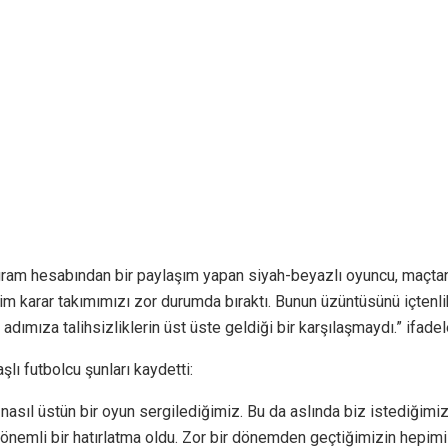
m hesabından bir paylaşım yapan siyah-beyazlı oyuncu, maçtan 
 karar takımımızı zor durumda bıraktı. Bunun üzüntüsünü içtenlik
dımıza talihsizliklerin üst üste geldiği bir karşılaşmaydı.” ifadele
ı futbolcu şunları kaydetti:
nasıl üstün bir oyun sergilediğimiz. Bu da aslında biz istediğimi
nemli bir hatırlatma oldu. Zor bir dönemden geçtiğimizin hepimiz