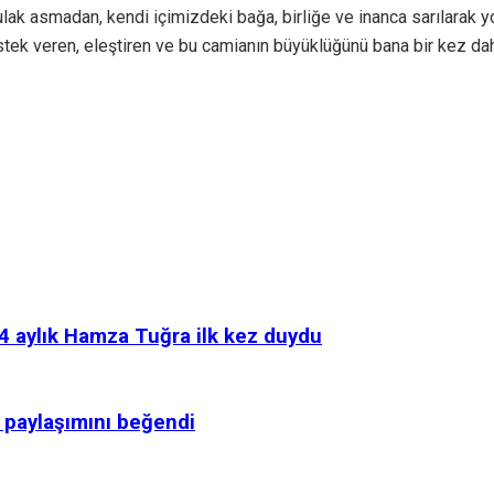
e kulak asmadan, kendi içimizdeki bağa, birliğe ve inanca sarıla
tek veren, eleştiren ve bu camianın büyüklüğünü bana bir kez da
4 aylık Hamza Tuğra ilk kez duydu
 paylaşımını beğendi