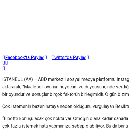
Facebook'ta Paylaş
Twitter'da Paylaş
İSTANBUL (AA) – ABD merkezli sosyal medya platformu Instagra
aktararak, “Maalesef oyunun heyecanı ve duygusu içinde verdiğim
bir oyundur ve sonuçlar birçok faktörün birleşimidir. O gün bizim a
Çok istemenin bazen hataya neden olduğunu vurgulayan Beşiktaşl
“Elbette konuşulacak çok nokta var. Örneğin o ana kadar sahada 
çok fazla istemek hata yapmanıza sebep olabiliyor. Bu da bana ö