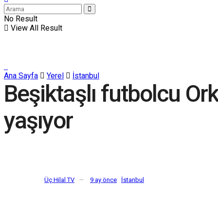
No Result
View All Result
Ana Sayfa
Yerel
İstanbul
Beşiktaşlı futbolcu Or
yaşıyor
Üç Hilal TV
9 ay önce
İstanbul