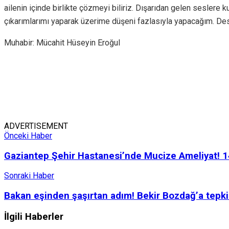
ailenin içinde birlikte çözmeyi biliriz. Dışarıdan gelen sesler
çıkarımlarımı yaparak üzerime düşeni fazlasıyla yapacağım. Des
Muhabir: Mücahit Hüseyin Eroğul
ADVERTISEMENT
Önceki Haber
Gaziantep Şehir Hastanesi’nde Mucize Ameliyat! 1
Sonraki Haber
Bakan eşinden şaşırtan adım! Bekir Bozdağ’a tepki
İlgili
Haberler