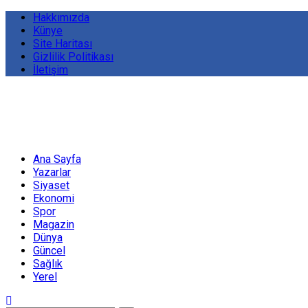
Hakkımızda
Künye
Site Haritası
Gizlilik Politikası
İletişim
Ana Sayfa
Yazarlar
Siyaset
Ekonomi
Spor
Magazin
Dünya
Güncel
Sağlık
Yerel