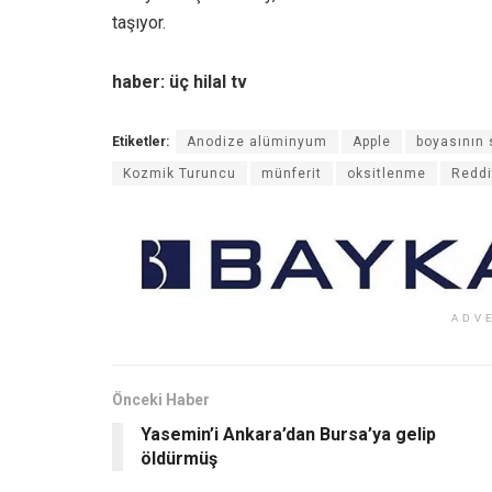
taşıyor.
haber: üç hilal tv
Etiketler:
Anodize alüminyum
Apple
boyasının
Kozmik Turuncu
münferit
oksitlenme
Reddi
ADV
Önceki Haber
Yasemin’i Ankara’dan Bursa’ya gelip
öldürmüş