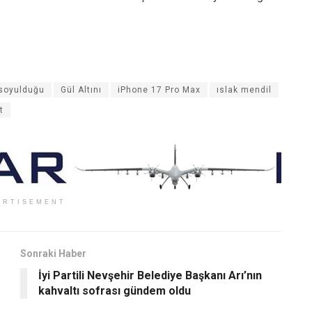
 soyulduğu
Gül Altını
iPhone 17 Pro Max
ıslak mendil
t
ERTISEMENT
Sonraki Haber
İyi Partili Nevşehir Belediye Başkanı Arı’nın
kahvaltı sofrası gündem oldu