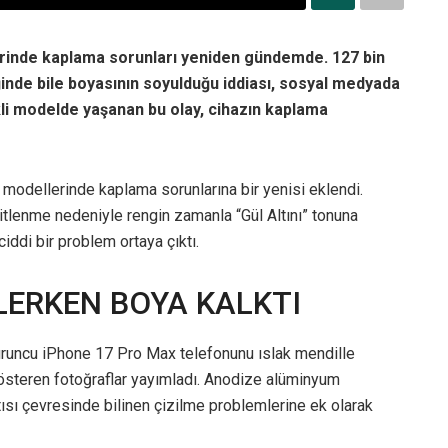
erinde kaplama sorunları yeniden gündemde. 127 bin
diğinde bile boyasının soyulduğu iddiası, sosyal medyada
li modelde yaşanan bu olay, cihazın kaplama
modellerinde kaplama sorunlarına bir yenisi eklendi.
tlenme nedeniyle rengin zamanla “Gül Altını” tonuna
ddi bir problem ortaya çıktı.
LERKEN BOYA KALKTI
uruncu iPhone 17 Pro Max telefonunu ıslak mendille
gösteren fotoğraflar yayımladı. Anodize alüminyum
ısı çevresinde bilinen çizilme problemlerine ek olarak