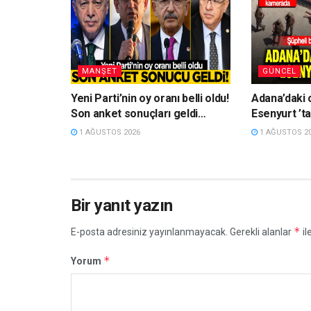
MANŞET
GÜNCEL
Yeni Parti’nin oy oranı belli oldu!
Adana’daki c
Son anket sonuçları geldi…
Esenyurt ’ta
1 AĞUSTOS 2026
1 AĞUSTOS 2
Bir yanıt yazın
*
E-posta adresiniz yayınlanmayacak.
Gerekli alanlar
il
*
Yorum