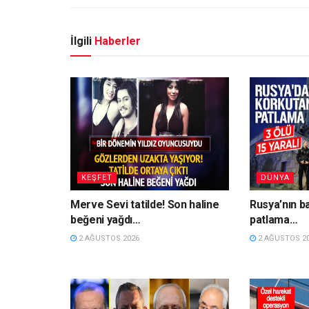
İlgili
Haberler
KEŞFET
DÜNYA
Merve Sevi tatilde! Son haline
Rusya’nın b
beğeni yağdı…
patlama…
2 AĞUSTOS 2026
2 AĞUSTOS 2