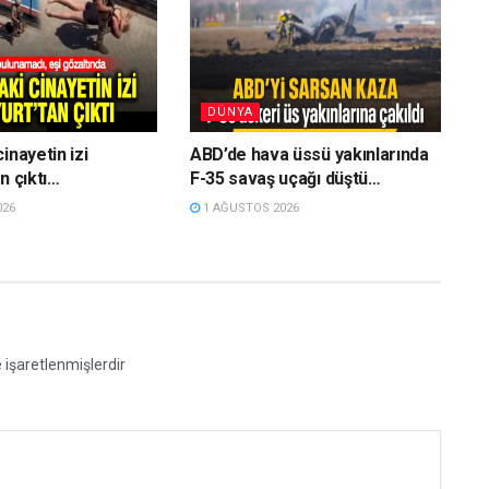
DÜNYA
inayetin izi
ABD’de hava üssü yakınlarında
n çıktı…
F-35 savaş uçağı düştü…
026
1 AĞUSTOS 2026
e işaretlenmişlerdir