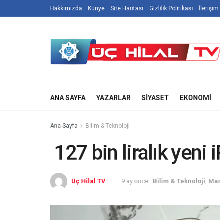
Hakkımızda
Künye
Site Haritası
Gizlilik Politikası
İletişim
ANA SAYFA
YAZARLAR
SIYASET
EKONOMI
Ana Sayfa
Bilim & Teknoloji
127 bin liralık yeni
Üç Hilal TV
9 ay önce
Bilim & Teknoloji
,
Man