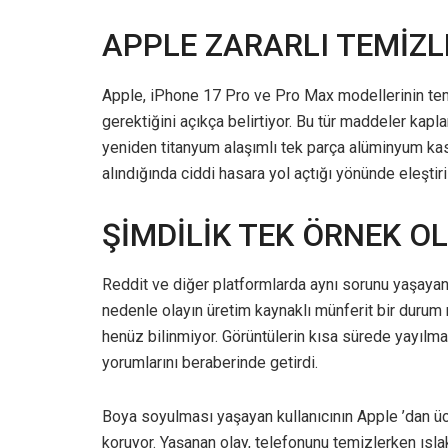
APPLE ZARARLI TEMİZL
Apple, iPhone 17 Pro ve Pro Max modellerinin tem
gerektiğini açıkça belirtiyor. Bu tür maddeler kapl
yeniden titanyum alaşımlı tek parça alüminyum k
alındığında ciddi hasara yol açtığı yönünde eleştiril
ŞİMDİLİK TEK ÖRNEK 
Reddit ve diğer platformlarda aynı sorunu yaşayan 
nedenle olayın üretim kaynaklı münferit bir durum
henüz bilinmiyor. Görüntülerin kısa sürede yayılm
yorumlarını beraberinde getirdi.
Boya soyulması yaşayan kullanıcının Apple ’dan ücr
koruyor. Yaşanan olay, telefonunu temizlerken ıslak 