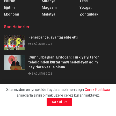
Edirne
Kütahya
Yerel
Eğitim
Magazin
Yozgat
Ekonomi
Malatya
Zonguldak
Son Haberler
Fenerbahçe, avantaj elde etti
6 AĞUSTOS 2026
Cumhurbaşkanı Erdoğan: Türkiye’yi terör
tehdidinden kurtarmayı hedefleyen adım
hayırlara vesile olsun
5 AĞUSTOS 2026
Sitemizden en iyi şekilde faydalanabilmeniz için
Çerez Politikası
amaçlarla sınırlı olmak üzere çerez kullanmaktayız.
Hakkımızda
Künye
Site Haritası
Gizlilik Politikası
Kabul Et
İletişim