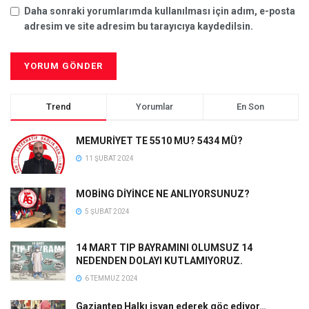
Daha sonraki yorumlarımda kullanılması için adım, e-posta
adresim ve site adresim bu tarayıcıya kaydedilsin.
Trend
Yorumlar
En Son
MEMURİYET TE 5510 MU? 5434 MÜ?
11 ŞUBAT 2024
MOBİNG DİYİNCE NE ANLIYORSUNUZ?
5 ŞUBAT 2024
14 MART TIP BAYRAMINI OLUMSUZ 14
NEDENDEN DOLAYI KUTLAMIYORUZ.
6 TEMMUZ 2024
Gaziantep Halkı isyan ederek göç ediyor…