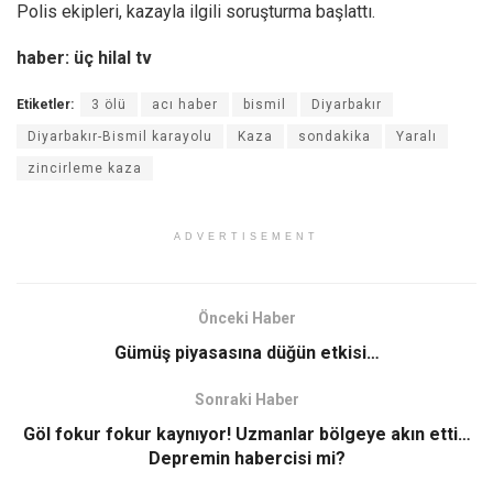
Polis ekipleri, kazayla ilgili soruşturma başlattı.
haber: üç hilal tv
Etiketler:
3 ölü
acı haber
bismil
Diyarbakır
Diyarbakır-Bismil karayolu
Kaza
sondakika
Yaralı
zincirleme kaza
ADVERTISEMENT
Önceki Haber
Gümüş piyasasına düğün etkisi…
Sonraki Haber
Göl fokur fokur kaynıyor! Uzmanlar bölgeye akın etti…
Depremin habercisi mi?