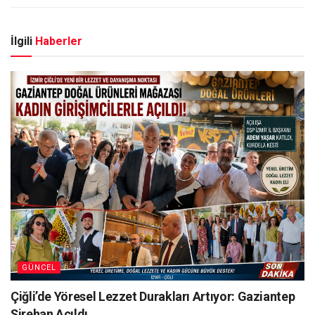
İlgili
Haberler
GÜNCEL
Çiğli’de Yöresel Lezzet Durakları Artıyor: Gaziantep
Şirehan Açıldı….