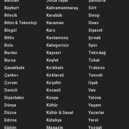
Batman
Jinda Yaşar
Şanlıurfa
Bayburt
Kahramanmaraş
Siirt
Bilecik
Karabük
Sinop
Bilim & Teknoloji
Karaman
Sivas
Bingöl
Kars
Siyaset
Bitlis
Kastamonu
Şırnak
Bolu
Kategorisiz
Spor
Burdur
Kayseri
Tekirdağ
Bursa
Keşfet
Tokat
Çanakkale
Kırıkkale
Trabzon
Çankırı
Kırklareli
Tunceli
Çorum
Kırşehir
Uşak
Denizli
Kocaeli
Van
Diyarbakır
Konya
Yalova
Dünya
Kültür
Yaşam
Düzce
Kültür & Sanat
Yazarlar
Edirne
Kütahya
Yerel
Eğitim
Magazin
Yozgat