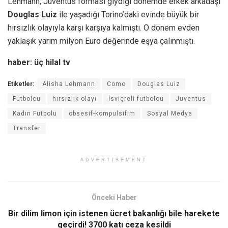
Lehmann, Juventus forması giydiği dönemde erkek arkadaşı
Douglas Luiz
ile yaşadığı Torino’daki evinde büyük bir
hırsızlık olayıyla karşı karşıya kalmıştı. O dönem evden
yaklaşık yarım milyon Euro değerinde eşya çalınmıştı.
haber: üç hilal tv
Etiketler:
Alisha Lehmann
Como
Douglas Luiz
Futbolcu
hırsızlık olayı
İsviçreli futbolcu
Juventus
Kadın Futbolu
obsesif-kompulsifim
Sosyal Medya
Transfer
ADVERTISEMENT
Önceki Haber
Bir dilim limon için istenen ücret bakanlığı bile harekete
geçirdi! 3700 katı ceza kesildi