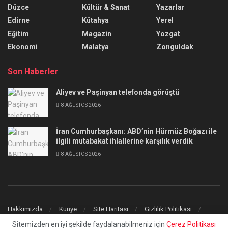
Düzce
Kültür & Sanat
Yazarlar
Edirne
Kütahya
Yerel
Eğitim
Magazin
Yozgat
Ekonomi
Malatya
Zonguldak
Son Haberler
Aliyev ve Paşinyan telefonda görüştü
8 AĞUSTOS 2026
İran Cumhurbaşkanı: ABD’nin Hürmüz Boğazı ile
ilgili mutabakat ihlallerine karşılık verdik
8 AĞUSTOS 2026
Hakkımızda
Künye
Site Haritası
Gizlilik Politikası
İletişim
Sitemizden en iyi şekilde faydalanabilmeniz için
Çerez Politikası