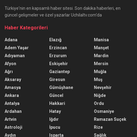
Türkiye'nin en kapsamlı haber sitesi. Son dakika haberleri, en
güncel gelişmeler ve özel yazarlar Uchilaltv.com'da
Haber Kategorileri
Adana
Elazığ
Manisa
Adem Yaşar
Erzincan
Manşet
Adıyaman
Erzurum
Mardin
Afyon
Eskişehir
Mersin
Ağrı
Gaziantep
Muğla
Aksaray
Giresun
Muş
Amasya
Gümüşhane
Nevşehir
Ankara
Güncel
Niğde
Antalya
Hakkari
Ordu
Ardahan
Hatay
Osmaniye
Artvin
Iğdır
Ramazan Suçek
Astroloji
İpucu
Rize
Aydın
Isparta
Sağlık