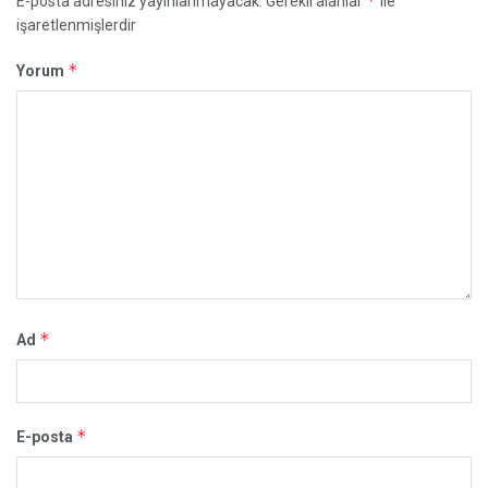
*
E-posta adresiniz yayınlanmayacak.
Gerekli alanlar
ile
işaretlenmişlerdir
*
Yorum
*
Ad
*
E-posta