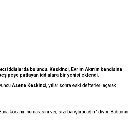
cı iddialarda bulundu. Keskinci, Evrim Akın’ın kendisine
eş peşe patlayan iddialara bir yenisi eklendi.
oyuncu
Asena Keskinci
, yıllar sonra eski defterleri açarak
‘Bana kocanın numarasını ver, sizi barıştıracağım’ diyor. Babamın