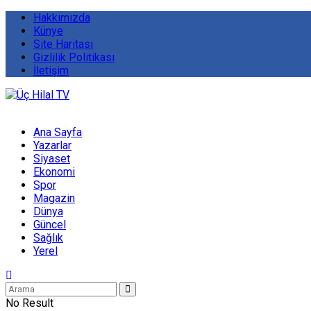
Hakkımızda
Künye
Site Haritası
Gizlilik Politikası
İletişim
Ana Sayfa
Yazarlar
Siyaset
Ekonomi
Spor
Magazin
Dünya
Güncel
Sağlık
Yerel
No Result