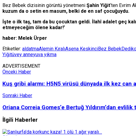
Bez Bebek dizisinin görüntü yönetmeni
Şahin Yiğit
‘ten Evrim A
kuzum da o setin en masum, belki de en saf çocuğuydu.
İşte o ilk taş, tam da bu çocuktan geldi. İlahî adalet geç 
etmeyeceğim ölene kadar!’
haber: Melek Ürper
Etiketler:
aldatma
Alemin Kıralı
Asena Keskinci
Bez Bebek
Dedik
Yiğit
üvey anne
yuva yıkma
ADVERTISEMENT
Önceki Haber
Kuş gribi alarmı: H5N5 virüsü dünyada ilk kez can a
Sonraki Haber
Oriana Correia Gomes’e Bertuğ Yıldırım’dan evlilik te
İlgili
Haberler