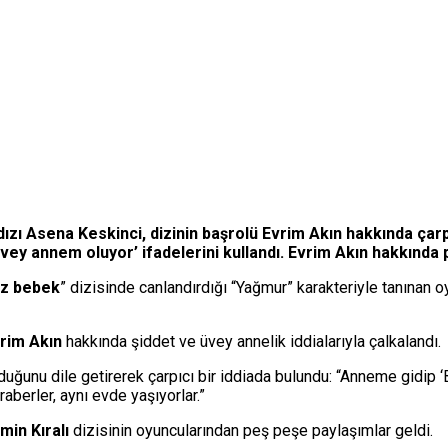
zı Asena Keskinci, dizinin başrolü Evrim Akın hakkında çarpı
vey annem oluyor’ ifadelerini kullandı. Evrim Akın hakkında p
z bebek
” dizisinde canlandırdığı “Yağmur” karakteriyle tanınan 
rim Akın
hakkında şiddet ve üvey annelik iddialarıyla çalkalandı.
olduğunu dile getirerek çarpıcı bir iddiada bulundu: “Anneme gidip 
berler, aynı evde yaşıyorlar.”
min Kıralı
dizisinin oyuncularından peş peşe paylaşımlar geldi.