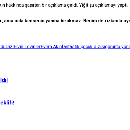
kın hakkında şaşırtan bir açıklama geldi. Yiğit şu açıklamayı yaptı;
kalır, ama asla kimsenin yanına bırakmaz. Benim de rızkımla o
odu
Dizi
Elvin Levinler
Evrim Akın
fantastik çocuk dizisi
görüntü yön
ldı!
klifi!