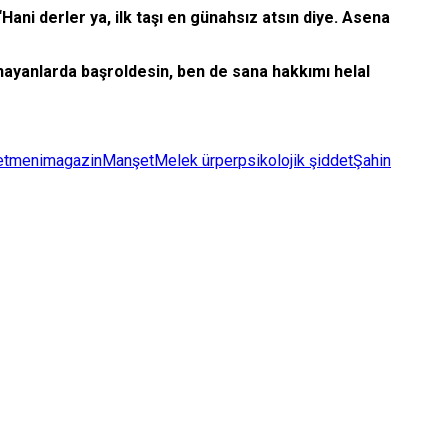
‘Hani derler ya, ilk taşı en günahsız atsın diye. Asena
ynayanlarda başroldesin, ben de sana hakkımı helal
etmeni
magazin
Manşet
Melek ürper
psikolojik şiddet
Şahin