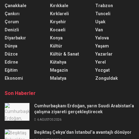
Çanakkale
Kırıkkale
Trabzon
Çankırı
Kırklareli
Tunceli
Çorum
Kırşehir
Uşak
Denizli
Kocaeli
Van
Diyarbakır
Konya
Yalova
Dünya
Kültür
Yaşam
Düzce
Kültür & Sanat
Yazarlar
Edirne
Kütahya
Yerel
Eğitim
Magazin
Yozgat
Ekonomi
Malatya
Zonguldak
Son Haberler
Cumhurbaşkanı Erdoğan, yarın Suudi Arabistan’a
çalışma ziyareti gerçekleştirecek
6 AĞUSTOS 2026
Beşiktaş Çekya’dan İstanbul’a avantajlı dönüyor