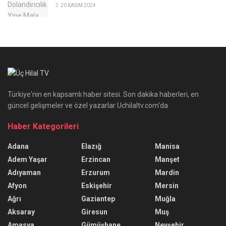
20 KASIM 2024
Türkiye'nin en kapsamlı haber sitesi. Son dakika haberleri, en
güncel gelişmeler ve özel yazarlar Uchilaltv.com'da
Haber Kategorileri
Adana
Elazığ
Manisa
Adem Yaşar
Erzincan
Manşet
Adıyaman
Erzurum
Mardin
Afyon
Eskişehir
Mersin
Ağrı
Gaziantep
Muğla
Aksaray
Giresun
Muş
Amasya
Gümüşhane
Nevşehir