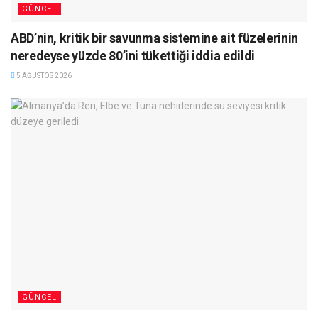
GÜNCEL
ABD’nin, kritik bir savunma sistemine ait füzelerinin
neredeyse yüzde 80’ini tükettiği iddia edildi
5 AĞUSTOS 2026
GÜNCEL