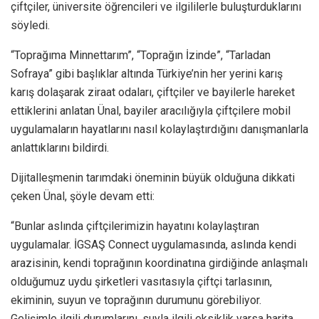
çiftçiler, üniversite öğrencileri ve ilgililerle buluşturduklarını
söyledi.
“Toprağıma Minnettarım”, “Toprağın İzinde”, “Tarladan
Sofraya” gibi başlıklar altında Türkiye’nin her yerini karış
karış dolaşarak ziraat odaları, çiftçiler ve bayilerle hareket
ettiklerini anlatan Ünal, bayiler aracılığıyla çiftçilere mobil
uygulamaların hayatlarını nasıl kolaylaştırdığını danışmanlarla
anlattıklarını bildirdi.
Dijitalleşmenin tarımdaki öneminin büyük olduğuna dikkati
çeken Ünal, şöyle devam etti:
“Bunlar aslında çiftçilerimizin hayatını kolaylaştıran
uygulamalar. İGSAŞ Connect uygulamasında, aslında kendi
arazisinin, kendi toprağının koordinatına girdiğinde anlaşmalı
olduğumuz uydu şirketleri vasıtasıyla çiftçi tarlasının,
ekiminin, suyun ve toprağının durumunu görebiliyor.
Gelişimle ilgili durumlarını, suyla ilgili eksiklik varsa harita