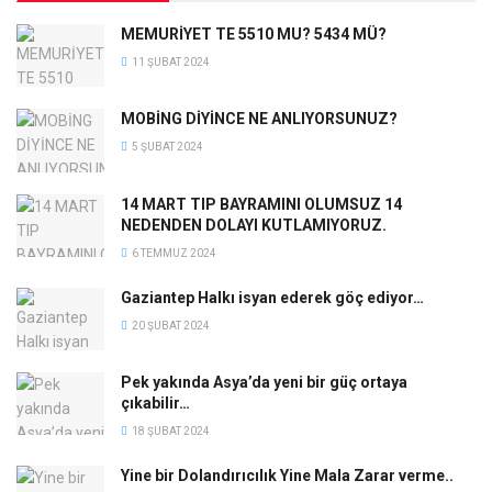
MEMURİYET TE 5510 MU? 5434 MÜ?
11 ŞUBAT 2024
MOBİNG DİYİNCE NE ANLIYORSUNUZ?
5 ŞUBAT 2024
14 MART TIP BAYRAMINI OLUMSUZ 14
NEDENDEN DOLAYI KUTLAMIYORUZ.
6 TEMMUZ 2024
Gaziantep Halkı isyan ederek göç ediyor…
20 ŞUBAT 2024
Pek yakında Asya’da yeni bir güç ortaya
çıkabilir…
18 ŞUBAT 2024
Yine bir Dolandırıcılık Yine Mala Zarar verme..