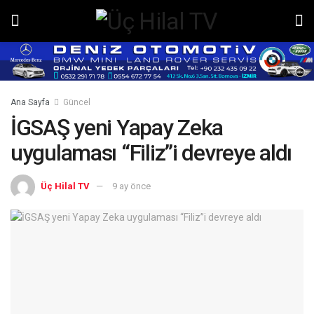
Ana Sayfa
Güncel
İGSAŞ yeni Yapay Zeka
uygulaması “Filiz”i devreye aldı
Üç Hilal TV
9 ay önce