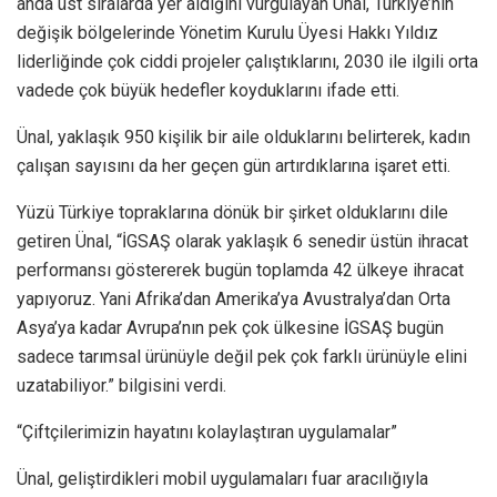
anda üst sıralarda yer aldığını vurgulayan Ünal, Türkiye’nin
değişik bölgelerinde Yönetim Kurulu Üyesi Hakkı Yıldız
liderliğinde çok ciddi projeler çalıştıklarını, 2030 ile ilgili orta
vadede çok büyük hedefler koyduklarını ifade etti.
Ünal, yaklaşık 950 kişilik bir aile olduklarını belirterek, kadın
çalışan sayısını da her geçen gün artırdıklarına işaret etti.
Yüzü Türkiye topraklarına dönük bir şirket olduklarını dile
getiren Ünal, “İGSAŞ olarak yaklaşık 6 senedir üstün ihracat
performansı göstererek bugün toplamda 42 ülkeye ihracat
yapıyoruz. Yani Afrika’dan Amerika’ya Avustralya’dan Orta
Asya’ya kadar Avrupa’nın pek çok ülkesine İGSAŞ bugün
sadece tarımsal ürünüyle değil pek çok farklı ürünüyle elini
uzatabiliyor.” bilgisini verdi.
“Çiftçilerimizin hayatını kolaylaştıran uygulamalar”
Ünal, geliştirdikleri mobil uygulamaları fuar aracılığıyla