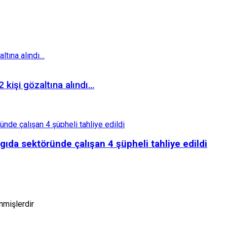
kişi gözaltına alındı…
 gıda sektöründe çalışan 4 şüpheli tahliye edildi
enmişlerdir