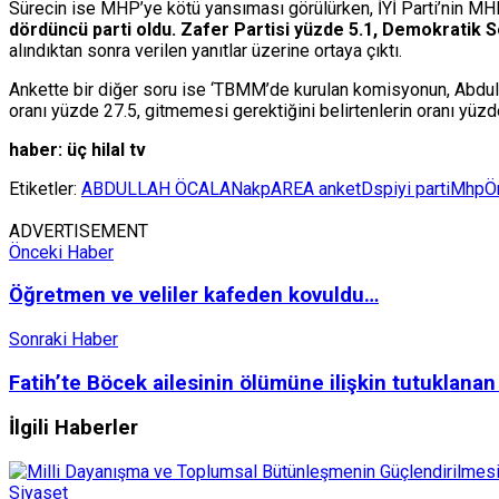
Sürecin ise MHP’ye kötü yansıması görülürken, İYİ Parti’nin MHP’y
dördüncü parti oldu. Zafer Partisi yüzde 5.1, Demokratik S
alındıktan sonra verilen yanıtlar üzerine ortaya çıktı.
Ankette bir diğer soru ise ‘TBMM’de kurulan komisyonun, Abdullah
oranı yüzde 27.5, gitmemesi gerektiğini belirtenlerin oranı yüzde 
haber: üç hilal tv
Etiketler:
ABDULLAH ÖCALAN
akp
AREA anket
Dsp
iyi parti
Mhp
Ö
ADVERTISEMENT
Önceki Haber
Öğretmen ve veliler kafeden kovuldu…
Sonraki Haber
Fatih’te Böcek ailesinin ölümüne ilişkin tutuklanan
İlgili
Haberler
Siyaset