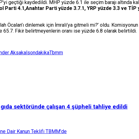
i geçtiği kaydedildi. MHP yüzde 6.1 ile seçim barajı altında kalırk
ol Parti 4.1,Anahtar Parti yüzde 3.7.1, YRP yüzde 3.3 ve TİP 
 Öcalan’ı dinlemek için İmralı’ya gitmeli mi?’ oldu. Komisyonun Öc
65.7. Fikir belirtmeyenlerin oranı ise yüzde 6.8 olarak belirtildi.
nder Aksakal
sondakika
Tbmm
 gıda sektöründe çalışan 4 şüpheli tahliye edildi