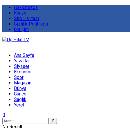
Hakkımızda
Künye
Site Haritası
Gizlilik Politikası
İletişim
Ana Sayfa
Yazarlar
Siyaset
Ekonomi
Spor
Magazin
Dünya
Güncel
Sağlık
Yerel
No Result