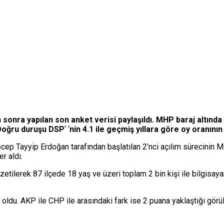
 sonra yapılan son anket verisi paylaşıldı. MHP baraj altında
 Doğru duruşu DSP
‘
‘
nin 4.1 ile geçmiş yıllara göre oy oranının
 Tayyip Erdoğan tarafından başlatılan 2’nci açılım sürecinin Mec
r aldı.
etilerek 87 ilçede 18 yaş ve üzeri toplam 2 bin kişi ile bilgisay
ldu. AKP ile CHP ile arasındaki fark ise 2 puana yaklaştığı görül