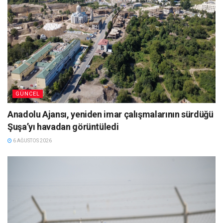
GÜNCEL
Anadolu Ajansı, yeniden imar çalışmalarının sürdüğü
Şuşa’yı havadan görüntüledi
6 AĞUSTOS 2026