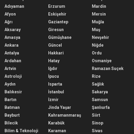
Adıyaman
Erzurum
Mardin
Afyon
Eskişehir
Mersin
Ağrı
Gaziantep
Muğla
Aksaray
Giresun
Muş
Amasya
Gümüşhane
Nevşehir
Ankara
Güncel
Niğde
Antalya
Hakkari
Ordu
Ardahan
Hatay
Osmaniye
Artvin
Iğdır
Ramazan Suçek
Astroloji
İpucu
Rize
Aydın
Isparta
Sağlık
Balıkesir
İstanbul
Sakarya
Bartın
İzmir
Samsun
Batman
Jinda Yaşar
Şanlıurfa
Bayburt
Kahramanmaraş
Siirt
Bilecik
Karabük
Sinop
Bilim & Teknoloji
Karaman
Sivas