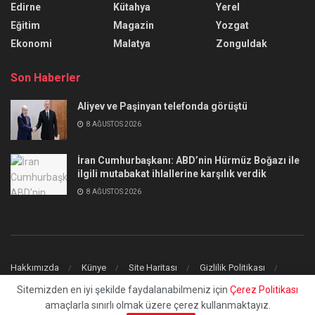
Edirne
Kütahya
Yerel
Eğitim
Magazin
Yozgat
Ekonomi
Malatya
Zonguldak
Son Haberler
Aliyev ve Paşinyan telefonda görüştü
8 AĞUSTOS 2026
İran Cumhurbaşkanı: ABD’nin Hürmüz Boğazı ile
ilgili mutabakat ihlallerine karşılık verdik
8 AĞUSTOS 2026
Hakkımızda
Künye
Site Haritası
Gizlilik Politikası
İletişim
Sitemizden en iyi şekilde faydalanabilmeniz için
Çerez Politikası
amaçlarla sınırlı olmak üzere çerez kullanmaktayız.
© 2023
uchilaltv.com
- Tüm Hakları Saklıdır.