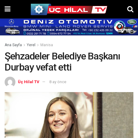
Ana Sayfa
Yerel
Manisa
Şehzadeler Belediye Başkanı
Durbay vefat etti
Üç Hilal TV
8 ay önce