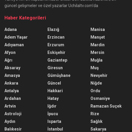
güncel gelişmeler ve özel yazarlar Uchilaltv.com'da
Haber Kategorileri
Adana
Elazığ
Manisa
Adem Yaşar
Erzincan
Manşet
Adıyaman
Erzurum
Mardin
Afyon
Eskişehir
Mersin
Ağrı
Gaziantep
Muğla
Aksaray
Giresun
Muş
Amasya
Gümüşhane
Nevşehir
Ankara
Güncel
Niğde
Antalya
Hakkari
Ordu
Ardahan
Hatay
Osmaniye
Artvin
Iğdır
Ramazan Suçek
Astroloji
İpucu
Rize
Aydın
Isparta
Sağlık
Balıkesir
İstanbul
Sakarya