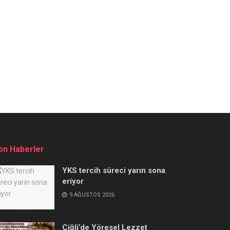
on Haberler
YKS tercih süreci yarın sona
eriyor
9 AĞUSTOS 2026
Çiğli’de Yöresel Lezzet