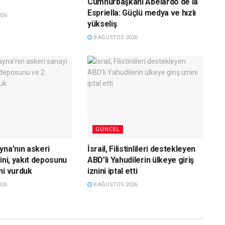
Cumhurbaşkanı Abelardo de la
Espriella: Güçlü medya ve hızlı
026
yükseliş
8 AĞUSTOS 2026
GÜNCEL
yna’nın askeri
İsrail, Filistinlileri destekleyen
ini, yakıt deposunu
ABD’li Yahudilerin ülkeye giriş
ni vurduk
iznini iptal etti
026
8 AĞUSTOS 2026