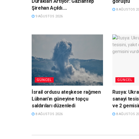
Durakları Artıyor: Gaziantep
görüştü
Şirehan Açıldı….
8 AĞUSTOS 2
9 AĞUSTOS 2026
GÜNCEL
GÜNCEL
İsrail ordusu ateşkese rağmen
Rusya: Ukra
Lübnan’ın güneyine topçu
sanayi tesis
saldırıları düzenledi
ve 2 gemisi
8 AĞUSTOS 2026
8 AĞUSTOS 2