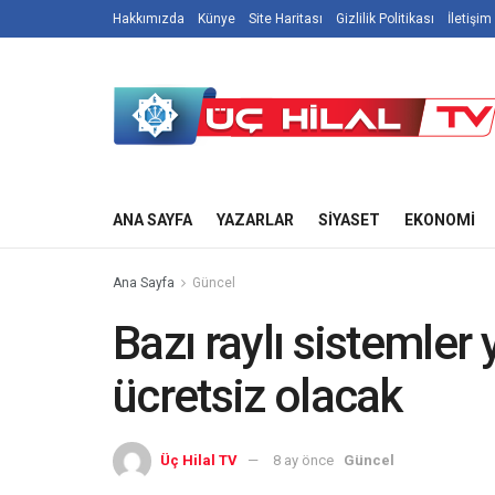
Hakkımızda
Künye
Site Haritası
Gizlilik Politikası
İletişim
ANA SAYFA
YAZARLAR
SIYASET
EKONOMI
Ana Sayfa
Güncel
Bazı raylı sistemler y
ücretsiz olacak
Üç Hilal TV
8 ay önce
Güncel