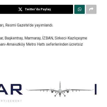
Twitter'da Paylaş
rı, Resmi Gazete’de yayımlandı.
r, Başkentray, Marmaray, İZBAN, Sirkeci-Kazlıçeşme
manı-Arnavutköy Metro Hattı seferlerinden ücretsiz
ERTISEMENT