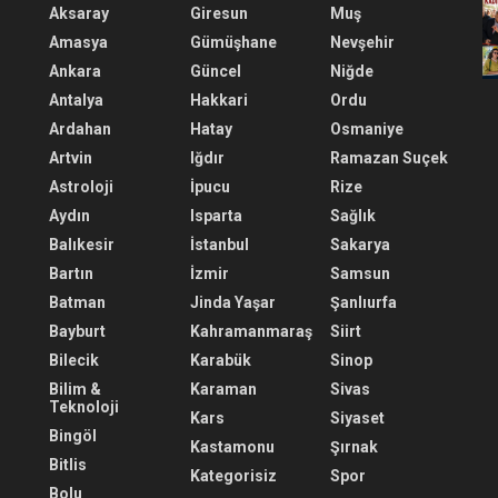
Aksaray
Giresun
Muş
Amasya
Gümüşhane
Nevşehir
Ankara
Güncel
Niğde
Antalya
Hakkari
Ordu
Ardahan
Hatay
Osmaniye
Artvin
Iğdır
Ramazan Suçek
Astroloji
İpucu
Rize
Aydın
Isparta
Sağlık
Balıkesir
İstanbul
Sakarya
Bartın
İzmir
Samsun
Batman
Jinda Yaşar
Şanlıurfa
Bayburt
Kahramanmaraş
Siirt
Bilecik
Karabük
Sinop
Bilim &
Karaman
Sivas
Teknoloji
Kars
Siyaset
Bingöl
Kastamonu
Şırnak
Bitlis
Kategorisiz
Spor
Bolu