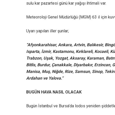
sulu kar pazartesi günü kar yağışı ihtimali var.
Meteoroloji Genel Müdürlüğü (MGM) 63 il için kuvvetl
Uyarı yapılan iller şunlar;
“Afyonkarahisar, Ankara, Artvin, Balıkesir, Bing
Isparta, İzmir, Kastamonu, Kırklareli, Kocaeli, K
Trabzon, Uşak, Yozgat, Aksaray, Karaman, Batman,
Bitlis, Burdur, Çanakkale, Diyarbakır, Erzincan, G
Manisa, Muş, Niğde, Rize, Samsun, Sinop, Tekird
Ardahan ve Yalova.”
BUGÜN HAVA NASIL OLACAK
Bugün İstanbul ve Bursa’da lodos yeniden şiddetl