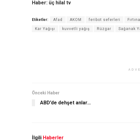
Haber: üç hilal tv
Etiketler:
Afad
AKOM
feribot seferleri
Fırtın
Kar Yağışı
kuvvetli yağış
Rüzgar
Sağanak Y
ADV
Önceki Haber
ABD’de dehşet anlar…
İlgili
Haberler