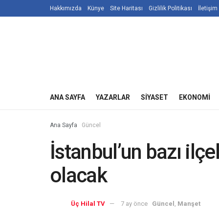
Hakkımızda
Künye
Site Haritası
Gizlilik Politikası
İletişim
ANA SAYFA
YAZARLAR
SIYASET
EKONOMI
Ana Sayfa
Güncel
İstanbul’un bazı ilçel
olacak
Üç Hilal TV
7 ay önce
Güncel
,
Manşet