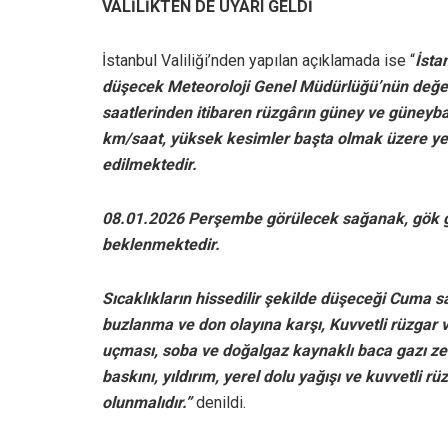
VALİLİKTEN DE UYARI GELDİ
İstanbul Valiliği’nden yapılan açıklamada ise “
İsta
düşecek Meteoroloji Genel Müdürlüğü’nün değe
saatlerinden itibaren rüzgârın güney ve güneybat
km/saat, yüksek kesimler başta olmak üzere ye
edilmektedir.
08.01.2026 Perşembe görülecek sağanak, gök gür
beklenmektedir.
Sıcaklıkların hissedilir şekilde düşeceği Cuma 
buzlanma ve don olayına karşı, Kuvvetli rüzgar ve
uçması, soba ve doğalgaz kaynaklı baca gazı zeh
baskını, yıldırım, yerel dolu yağışı ve kuvvetli rü
olunmalıdır.”
denildi.