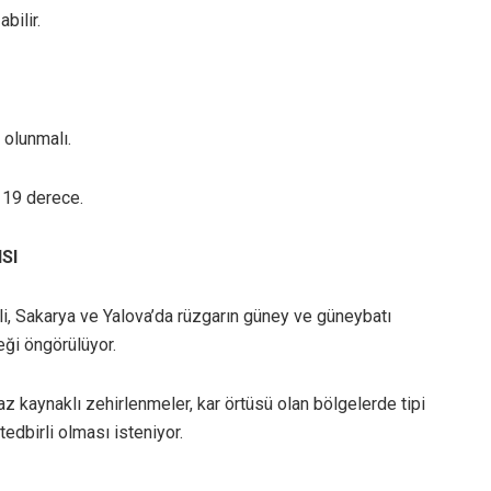
bilir.
 olunmalı.
a 19 derece.
SI
li, Sakarya ve Yalova’da rüzgarın güney ve güneybatı
eği öngörülüyor.
z kaynaklı zehirlenmeler, kar örtüsü olan bölgelerde tipi
tedbirli olması isteniyor.