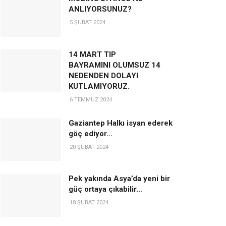
ANLIYORSUNUZ?
5 ŞUBAT 2024
14 MART TIP
BAYRAMINI OLUMSUZ 14
NEDENDEN DOLAYI
KUTLAMIYORUZ.
6 TEMMUZ 2024
Gaziantep Halkı isyan ederek
göç ediyor…
20 ŞUBAT 2024
Pek yakında Asya’da yeni bir
güç ortaya çıkabilir…
18 ŞUBAT 2024