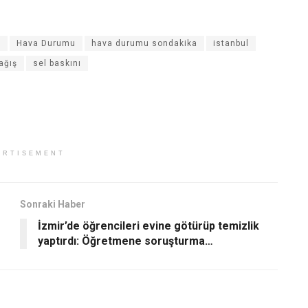
a
Hava Durumu
hava durumu sondakika
istanbul
ağış
sel baskını
ERTISEMENT
Sonraki Haber
İzmir’de öğrencileri evine götürüp temizlik
yaptırdı: Öğretmene soruşturma…