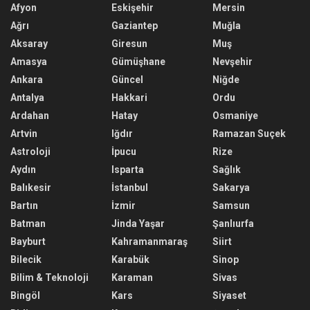
Afyon
Eskişehir
Mersin
Ağrı
Gaziantep
Muğla
Aksaray
Giresun
Muş
Amasya
Gümüşhane
Nevşehir
Ankara
Güncel
Niğde
Antalya
Hakkari
Ordu
Ardahan
Hatay
Osmaniye
Artvin
Iğdır
Ramazan Suçek
Astroloji
İpucu
Rize
Aydın
Isparta
Sağlık
Balıkesir
İstanbul
Sakarya
Bartın
İzmir
Samsun
Batman
Jinda Yaşar
Şanlıurfa
Bayburt
Kahramanmaraş
Siirt
Bilecik
Karabük
Sinop
Bilim & Teknoloji
Karaman
Sivas
Bingöl
Kars
Siyaset