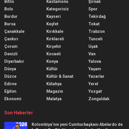
Bitlis
Kastamonu
Şırnak
Bolu
Kategorisiz
Spor
Burdur
Kayseri
Tekirdağ
Bursa
Keşfet
Tokat
Çanakkale
Kırıkkale
Trabzon
Çankırı
Kırklareli
Tunceli
Çorum
Kırşehir
Uşak
Denizli
Kocaeli
Van
Diyarbakır
Konya
Yalova
Dünya
Kültür
Yaşam
Düzce
Kültür & Sanat
Yazarlar
Edirne
Kütahya
Yerel
Eğitim
Magazin
Yozgat
Ekonomi
Malatya
Zonguldak
Son Haberler
Kolombiya’nın yeni Cumhurbaşkanı Abelardo de