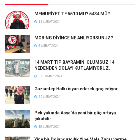
MEMURİYET TE 5510 MU? 5434 MÜ?
11 ŞUBAT 2024
MOBİNG DİYİNCE NE ANLIYORSUNUZ?
5 ŞUBAT 2024
14 MART TIP BAYRAMINI OLUMSUZ 14
NEDENDEN DOLAYI KUTLAMIYORUZ.
6 TEMMUZ 2024
Gaziantep Halkı isyan ederek göç ediyor…
20 ŞUBAT 2024
Pek yakında Asya’da yeni bir güç ortaya
çıkabilir…
18 ŞUBAT 2024
Yine bir Dolandırıcılık Yine Mala Zarar verme..