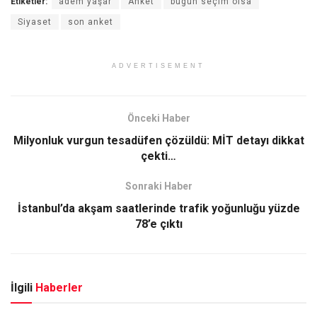
Etiketler:
adem yaşar
Anket
bugün seçim olsa
Siyaset
son anket
ADVERTISEMENT
Önceki Haber
Milyonluk vurgun tesadüfen çözüldü: MİT detayı dikkat
çekti…
Sonraki Haber
İstanbul’da akşam saatlerinde trafik yoğunluğu yüzde
78’e çıktı
İlgili
Haberler