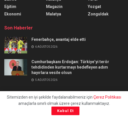
Eğitim
Magazin
Yozgat
Ekonomi
Malatya
Zonguldak
Son Haberler
Fenerbahçe, avantaj elde etti
6 AĞUSTOS 2026
Cumhurbaşkanı Erdoğan: Türkiye’yi terör
tehdidinden kurtarmayı hedefleyen adım
hayırlara vesile olsun
5 AĞUSTOS 2026
Sitemizden en iyi şekilde faydalanabilmeniz için
Çerez Politikası
amaçlarla sınırlı olmak üzere çerez kullanmaktayız.
Hakkımızda
Künye
Site Haritası
Gizlilik Politikası
Kabul Et
İletişim
© 2023
uchilaltv.com
- Tüm Hakları Saklıdır.