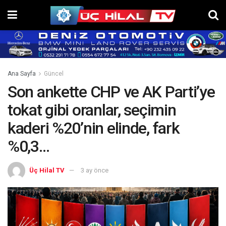
Ana Sayfa
Güncel
Son ankette CHP ve AK Parti’ye
tokat gibi oranlar, seçimin
kaderi %20’nin elinde, fark
%0,3…
Üç Hilal TV
3 ay önce