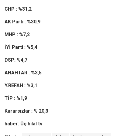
CHP : %31,2
AK Parti : %30,9
MHP : %7,2
İYİ Parti : %5,4
DSP: %4,7
ANAHTAR : %3,5
Y.REFAH : %3,1
TİP : %1,9
Kararsızlar : % 20,3
haber: Üç hilal tv