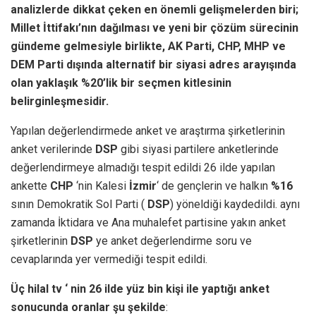
analizlerde dikkat çeken en önemli gelişmelerden biri;
Millet İttifakı’nın dağılması ve yeni bir çözüm sürecinin
gündeme gelmesiyle birlikte, AK Parti, CHP, MHP ve
DEM Parti dışında alternatif bir siyasi adres arayışında
olan yaklaşık %20’lik bir seçmen kitlesinin
belirginleşmesidir.
Yapılan değerlendirmede anket ve araştırma şirketlerinin
anket verilerinde
DSP
gibi siyasi partilere anketlerinde
değerlendirmeye almadığı tespit edildi 26 ilde yapılan
ankette
CHP
‘nin Kalesi
İzmir
‘ de gençlerin ve halkın
%16
sının Demokratik Sol Parti (
DSP
) yöneldiği kaydedildi. aynı
zamanda İktidara ve Ana muhalefet partisine yakın anket
şirketlerinin
DSP
ye anket değerlendirme soru ve
cevaplarında yer vermediği tespit edildi.
Üç hilal tv ‘ nin 26 ilde yüz bin kişi ile yaptığı anket
sonucunda oranlar şu şekilde
: