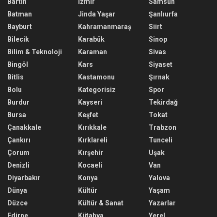
Bartın
İzmir
Samsun
Batman
Jinda Yaşar
Şanlıurfa
Bayburt
Kahramanmaraş
Siirt
Bilecik
Karabük
Sinop
Bilim & Teknoloji
Karaman
Sivas
Bingöl
Kars
Siyaset
Bitlis
Kastamonu
Şırnak
Bolu
Kategorisiz
Spor
Burdur
Kayseri
Tekirdağ
Bursa
Keşfet
Tokat
Çanakkale
Kırıkkale
Trabzon
Çankırı
Kırklareli
Tunceli
Çorum
Kırşehir
Uşak
Denizli
Kocaeli
Van
Diyarbakır
Konya
Yalova
Dünya
Kültür
Yaşam
Düzce
Kültür & Sanat
Yazarlar
Edirne
Kütahya
Yerel