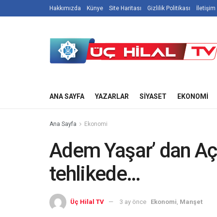
Hakkımızda
Künye
Site Haritası
Gizlilik Politikası
İletişim
ANA SAYFA
YAZARLAR
SIYASET
EKONOMI
Ana Sayfa
Ekonomi
Adem Yaşar’ dan Aç
tehlikede…
Üç Hilal TV
3 ay önce
Ekonomi
,
Manşet