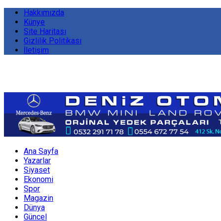
Hakkımızda
Künye
Site Haritası
Gizlilik Politikası
İletişim
Ana Sayfa
Yazarlar
Siyaset
Ekonomi
Spor
Magazin
Dünya
Güncel