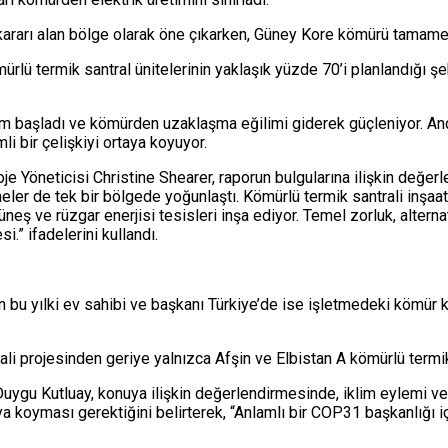
 kararı alan bölge olarak öne çıkarken, Güney Kore kömürü tamam
rlü termik santral ünitelerinin yaklaşık yüzde 70’i planlandığı şe
üşüm başladı ve kömürden uzaklaşma eğilimi giderek güçleniyor. 
li bir çelişkiyi ortaya koyuyor.
e Yöneticisi Christine Shearer, raporun bulgularına ilişkin değer
meler de tek bir bölgede yoğunlaştı. Kömürlü termik santrali inşaa
üneş ve rüzgar enerjisi tesisleri inşa ediyor. Temel zorluk, alter
.” ifadelerini kullandı.
in bu yılki ev sahibi ve başkanı Türkiye’de ise işletmedeki kömür 
li projesinden geriye yalnızca Afşin ve Elbistan A kömürlü termik 
ygu Kutluay, konuya ilişkin değerlendirmesinde, iklim eylemi ve e
ya koyması gerektiğini belirterek, “Anlamlı bir COP31 başkanlığı 