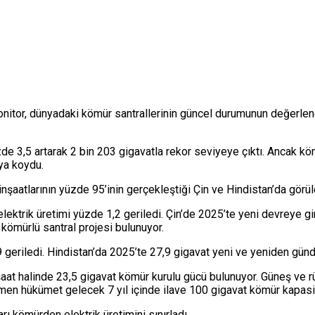
tor, dünyadaki kömür santrallerinin güncel durumunun değerlendir
de 3,5 artarak 2 bin 203 gigavatla rekor seviyeye çıktı. Ancak kö
aya koydu.
nşaatlarının yüzde 95’inin gerçekleştiği Çin ve Hindistan’da görül
ktrik üretimi yüzde 1,2 geriledi. Çin’de 2025’te yeni devreye gi
 kömürlü santral projesi bulunuyor.
 geriledi. Hindistan’da 2025’te 27,9 gigavat yeni ve yeniden günd
t halinde 23,5 gigavat kömür kurulu gücü bulunuyor. Güneş ve rüz
ğmen hükümet gelecek 7 yıl içinde ilave 100 gigavat kömür kapasit
rı kömürden elektrik üretimini sınırladı.