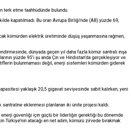
en terk etme taahhüdünde bulundu.
kilde kapatılmadı. Bu oran Avrupa Birliği’nde (AB) yüzde 69,
Ancak kömürden elektrik üretiminde düşüş yaşanmasına rağmen,
lendirmesinde, dünyada geçen yıl daha fazla kömür santrali inşa
tlarının yüzde 95’i şu anda Çin ve Hindistan’da gerçekleşiyor ve
natiflerin bulunmaması değil, enerji sistemleri kömürden giderek
kapasitesi yaklaşık 20,5 gigavat seviyesinde sabit kalırken, yeni
santraline eklenmesi planlanan iki ünite projesi kaldı.
nerji güvenliği için güçlü bir liderliğin gerektiği bu dönemde
için Türkiye’nin atacağı en net adım, kömürü zirvede bırakmak