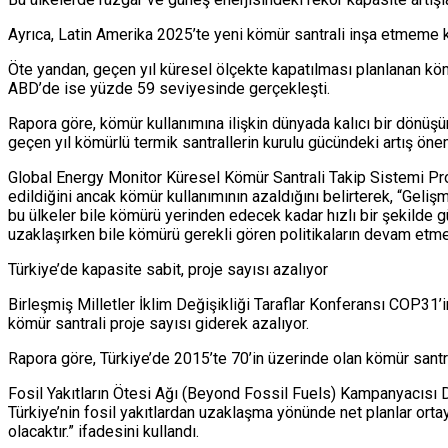
Ayrıca, Latin Amerika 2025’te yeni kömür santrali inşa etmeme
Öte yandan, geçen yıl küresel ölçekte kapatılması planlanan kömü
ABD’de ise yüzde 59 seviyesinde gerçekleşti.
Rapora göre, kömür kullanımına ilişkin dünyada kalıcı bir dön
geçen yıl kömürlü termik santrallerin kurulu gücündeki artış önem
Global Energy Monitor Küresel Kömür Santrali Takip Sistemi Proj
edildiğini ancak kömür kullanımının azaldığını belirterek, “Geliş
bu ülkeler bile kömürü yerinden edecek kadar hızlı bir şekilde g
uzaklaşırken bile kömürü gerekli gören politikaların devam etmesi
Türkiye’de kapasite sabit, proje sayısı azalıyor
Birleşmiş Milletler İklim Değişikliği Taraflar Konferansı COP31’
kömür santrali proje sayısı giderek azalıyor.
Rapora göre, Türkiye’de 2015’te 70’in üzerinde olan kömür santra
Fosil Yakıtların Ötesi Ağı (Beyond Fossil Fuels) Kampanyacısı Du
Türkiye’nin fosil yakıtlardan uzaklaşma yönünde net planlar orta
olacaktır.” ifadesini kullandı.