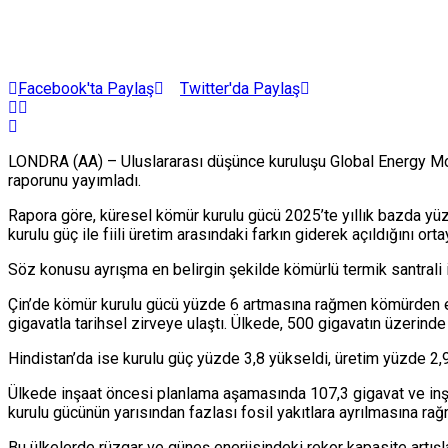
Facebook'ta Paylaş
Twitter'da Paylaş
LONDRA (AA) – Uluslararası düşünce kuruluşu Global Energy Moni
raporunu yayımladı.
Rapora göre, küresel kömür kurulu gücü 2025’te yıllık bazda yüz
kurulu güç ile fiili üretim arasındaki farkın giderek açıldığını ort
Söz konusu ayrışma en belirgin şekilde kömürlü termik santrali i
Çin’de kömür kurulu gücü yüzde 6 artmasına rağmen kömürden ele
gigavatla tarihsel zirveye ulaştı. Ülkede, 500 gigavatın üzerinde
Hindistan’da ise kurulu güç yüzde 3,8 yükseldi, üretim yüzde 2,9
Ülkede inşaat öncesi planlama aşamasında 107,3 gigavat ve inşaa
kurulu gücünün yarısından fazlası fosil yakıtlara ayrılmasına ra
Bu ülkelerde rüzgar ve güneş enerjisindeki rekor kapasite artışla