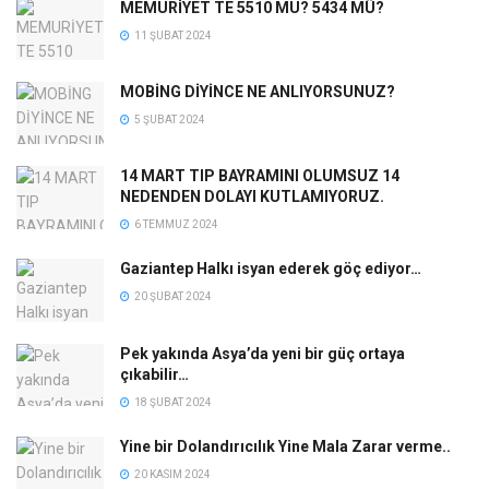
MEMURİYET TE 5510 MU? 5434 MÜ?
11 ŞUBAT 2024
MOBİNG DİYİNCE NE ANLIYORSUNUZ?
5 ŞUBAT 2024
14 MART TIP BAYRAMINI OLUMSUZ 14
NEDENDEN DOLAYI KUTLAMIYORUZ.
6 TEMMUZ 2024
Gaziantep Halkı isyan ederek göç ediyor…
20 ŞUBAT 2024
Pek yakında Asya’da yeni bir güç ortaya
çıkabilir…
18 ŞUBAT 2024
Yine bir Dolandırıcılık Yine Mala Zarar verme..
20 KASIM 2024