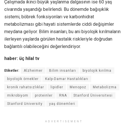
Çalışmada ikinci büyük yaşlanma dalgasının ise 60 yaş
civarında yaşandığı belirlendi. Bu dönemde bağışıklık
sistemi, böbrek fonksiyonları ve karbonhidrat
metabolizması gibi hayati sistemlerde ciddi değişimler
meydana geliyor. Bilim insanları, bu ani biyolojik kırılmaların
ilerleyen yaşlarda görülen hastalık riskleriyle doğrudan
bağlantılı olabileceğini değerlendiriyor.
haber: üç hilal tv
Etiketler:
Alzheimer
Bilim insanları
biyolojik kırılma
biyolojik örnekler
Kalp-Damar Hastalıkları
kronik rahatsızlıklar
lipidler
Menopoz
Metabolizma
mikrobiyom
proteinler
RNA
Stanford Üniversitesi
Stanford University
yaş dönemleri
ADVERTISEMENT