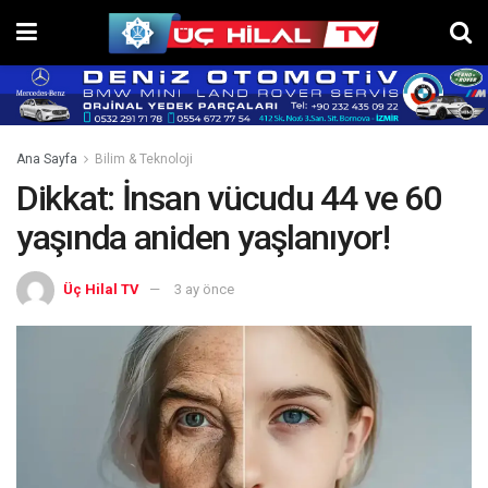
Ana Sayfa
Bilim & Teknoloji
Dikkat: İnsan vücudu 44 ve 60
yaşında aniden yaşlanıyor!
Üç Hilal TV
3 ay önce