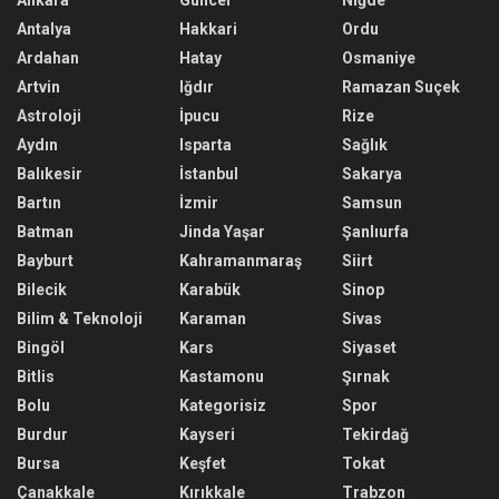
Ankara
Güncel
Niğde
Antalya
Hakkari
Ordu
Ardahan
Hatay
Osmaniye
Artvin
Iğdır
Ramazan Suçek
Astroloji
İpucu
Rize
Aydın
Isparta
Sağlık
Balıkesir
İstanbul
Sakarya
Bartın
İzmir
Samsun
Batman
Jinda Yaşar
Şanlıurfa
Bayburt
Kahramanmaraş
Siirt
Bilecik
Karabük
Sinop
Bilim & Teknoloji
Karaman
Sivas
Bingöl
Kars
Siyaset
Bitlis
Kastamonu
Şırnak
Bolu
Kategorisiz
Spor
Burdur
Kayseri
Tekirdağ
Bursa
Keşfet
Tokat
Çanakkale
Kırıkkale
Trabzon