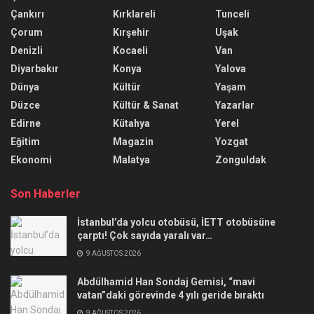
Çankırı
Kırklareli
Tunceli
Çorum
Kırşehir
Uşak
Denizli
Kocaeli
Van
Diyarbakır
Konya
Yalova
Dünya
Kültür
Yaşam
Düzce
Kültür & Sanat
Yazarlar
Edirne
Kütahya
Yerel
Eğitim
Magazin
Yozgat
Ekonomi
Malatya
Zonguldak
Son Haberler
İstanbul’da yolcu otobüsü, İETT otobüsüne
çarptı! Çok sayıda yaralı var…
9 AĞUSTOS 2026
Abdülhamid Han Sondaj Gemisi, “mavi
vatan”daki görevinde 4 yılı geride bıraktı
9 AĞUSTOS 2026