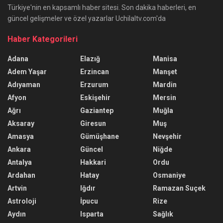
Türkiye'nin en kapsamlı haber sitesi. Son dakika haberleri, en
güncel gelişmeler ve özel yazarlar Uchilaltv.com'da
Haber Kategorileri
Adana
Elazığ
Manisa
Adem Yaşar
Erzincan
Manşet
Adıyaman
Erzurum
Mardin
Afyon
Eskişehir
Mersin
Ağrı
Gaziantep
Muğla
Aksaray
Giresun
Muş
Amasya
Gümüşhane
Nevşehir
Ankara
Güncel
Niğde
Antalya
Hakkari
Ordu
Ardahan
Hatay
Osmaniye
Artvin
Iğdır
Ramazan Suçek
Astroloji
İpucu
Rize
Aydın
Isparta
Sağlık