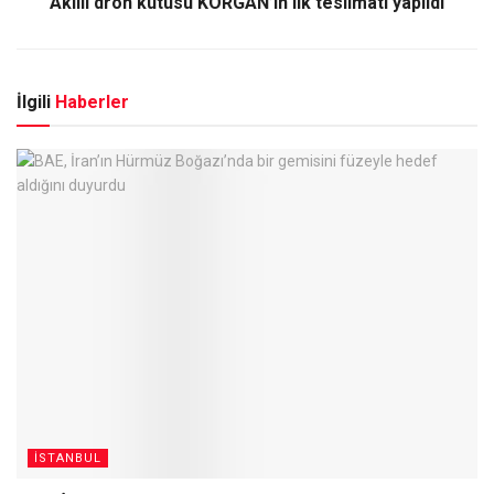
Akıllı dron kutusu KORGAN’ın ilk teslimatı yapıldı
İlgili
Haberler
İSTANBUL