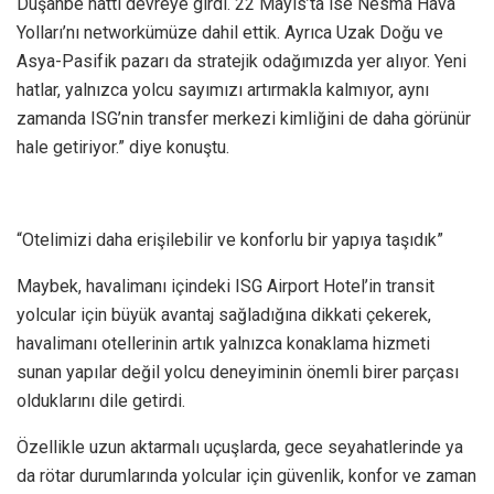
Duşanbe hattı devreye girdi. 22 Mayıs’ta ise Nesma Hava
Yolları’nı networkümüze dahil ettik. Ayrıca Uzak Doğu ve
Asya-Pasifik pazarı da stratejik odağımızda yer alıyor. Yeni
hatlar, yalnızca yolcu sayımızı artırmakla kalmıyor, aynı
zamanda ISG’nin transfer merkezi kimliğini de daha görünür
hale getiriyor.” diye konuştu.
“Otelimizi daha erişilebilir ve konforlu bir yapıya taşıdık”
Maybek, havalimanı içindeki ISG Airport Hotel’in transit
yolcular için büyük avantaj sağladığına dikkati çekerek,
havalimanı otellerinin artık yalnızca konaklama hizmeti
sunan yapılar değil yolcu deneyiminin önemli birer parçası
olduklarını dile getirdi.
Özellikle uzun aktarmalı uçuşlarda, gece seyahatlerinde ya
da rötar durumlarında yolcular için güvenlik, konfor ve zaman