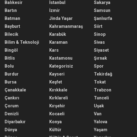
Balıkesir
İstanbul
Sakarya
Bartın
İzmir
Samsun
Batman
Jinda Yaşar
Şanlıurfa
Bayburt
Kahramanmaraş
Siirt
Bilecik
Karabük
Sinop
Bilim & Teknoloji
Karaman
Sivas
Bingöl
Kars
Siyaset
Bitlis
Kastamonu
Şırnak
Bolu
Kategorisiz
Spor
Burdur
Kayseri
Tekirdağ
Bursa
Keşfet
Tokat
Çanakkale
Kırıkkale
Trabzon
Çankırı
Kırklareli
Tunceli
Çorum
Kırşehir
Uşak
Denizli
Kocaeli
Van
Diyarbakır
Konya
Yalova
Dünya
Kültür
Yaşam