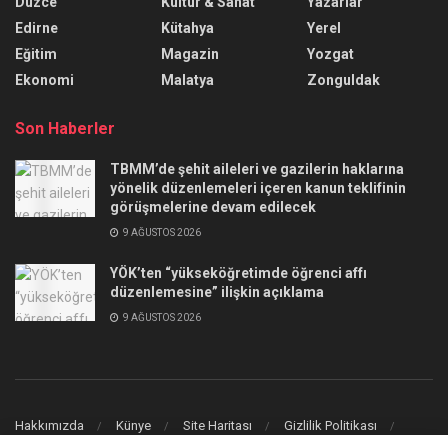
Düzce
Kültür & Sanat
Yazarlar
Edirne
Kütahya
Yerel
Eğitim
Magazin
Yozgat
Ekonomi
Malatya
Zonguldak
Son Haberler
TBMM’de şehit aileleri ve gazilerin haklarına
yönelik düzenlemeleri içeren kanun teklifinin
görüşmelerine devam edilecek
9 AĞUSTOS 2026
YÖK’ten “yükseköğretimde öğrenci affı
düzenlemesine” ilişkin açıklama
9 AĞUSTOS 2026
Hakkımızda
Künye
Site Haritası
Gizlilik Politikası
İletişim