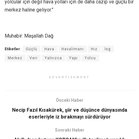
yolcular için değil hava yolları için de daha cazip ve güçlü bir
merkez haline geliyor.”
Muhabir: Maşallah Dağ
Etiketler:
Güçlü
Hava
Havalimanı
Hız
İsg
Merkez
Veri
Yalnızca
Yapı
Yolcu
ADVERTISEMENT
Önceki Haber
Necip Fazıl Kısakürek, şiir ve düşünce dünyasında
eserleriyle iz bırakmayı sürdürüyor
Sonraki Haber