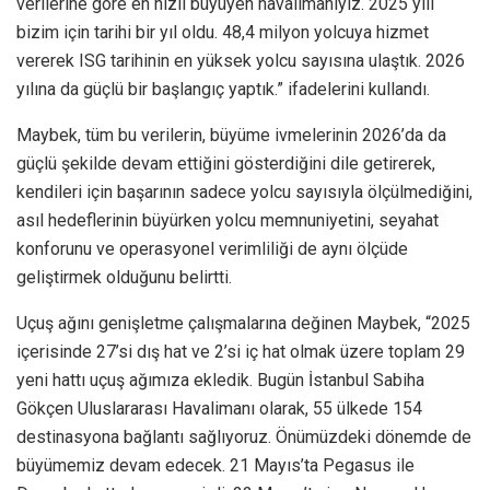
verilerine göre en hızlı büyüyen havalimanıyız. 2025 yılı
bizim için tarihi bir yıl oldu. 48,4 milyon yolcuya hizmet
vererek ISG tarihinin en yüksek yolcu sayısına ulaştık. 2026
yılına da güçlü bir başlangıç yaptık.” ifadelerini kullandı.
Maybek, tüm bu verilerin, büyüme ivmelerinin 2026’da da
güçlü şekilde devam ettiğini gösterdiğini dile getirerek,
kendileri için başarının sadece yolcu sayısıyla ölçülmediğini,
asıl hedeflerinin büyürken yolcu memnuniyetini, seyahat
konforunu ve operasyonel verimliliği de aynı ölçüde
geliştirmek olduğunu belirtti.
Uçuş ağını genişletme çalışmalarına değinen Maybek, “2025
içerisinde 27’si dış hat ve 2’si iç hat olmak üzere toplam 29
yeni hattı uçuş ağımıza ekledik. Bugün İstanbul Sabiha
Gökçen Uluslararası Havalimanı olarak, 55 ülkede 154
destinasyona bağlantı sağlıyoruz. Önümüzdeki dönemde de
büyümemiz devam edecek. 21 Mayıs’ta Pegasus ile