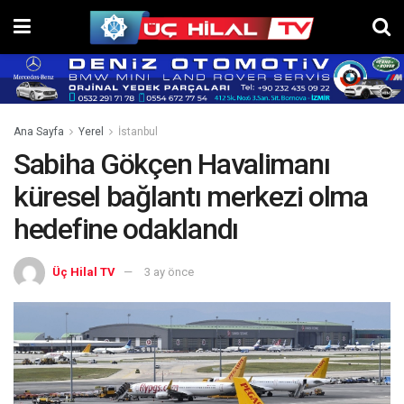
Ana Sayfa
Yerel
İstanbul
Sabiha Gökçen Havalimanı
küresel bağlantı merkezi olma
hedefine odaklandı
Üç Hilal TV
3 ay önce