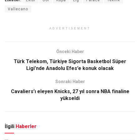
Etiketler:
Ekibi
Gol
Kupa
Lig
Palace
Teknik
Vallecano
ADVERTISEMENT
Önceki Haber
Türk Telekom, Türkiye Sigorta Basketbol Süper
Ligi’nde Anadolu Efes’e konuk olacak
Sonraki Haber
Cavaliers’ı eleyen Knicks, 27 yıl sonra NBA finaline
yükseldi
İlgili
Haberler