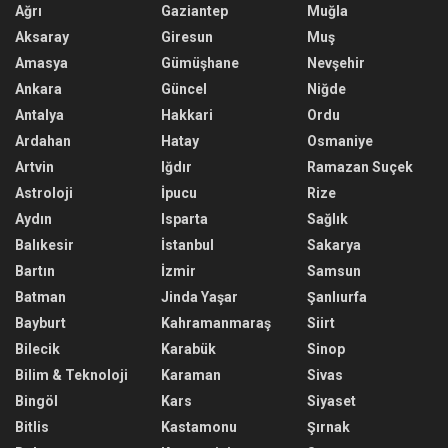
Ağrı
Gaziantep
Muğla
Aksaray
Giresun
Muş
Amasya
Gümüşhane
Nevşehir
Ankara
Güncel
Niğde
Antalya
Hakkari
Ordu
Ardahan
Hatay
Osmaniye
Artvin
Iğdır
Ramazan Suçek
Astroloji
İpucu
Rize
Aydın
Isparta
Sağlık
Balıkesir
İstanbul
Sakarya
Bartın
İzmir
Samsun
Batman
Jinda Yaşar
Şanlıurfa
Bayburt
Kahramanmaraş
Siirt
Bilecik
Karabük
Sinop
Bilim & Teknoloji
Karaman
Sivas
Bingöl
Kars
Siyaset
Bitlis
Kastamonu
Şırnak