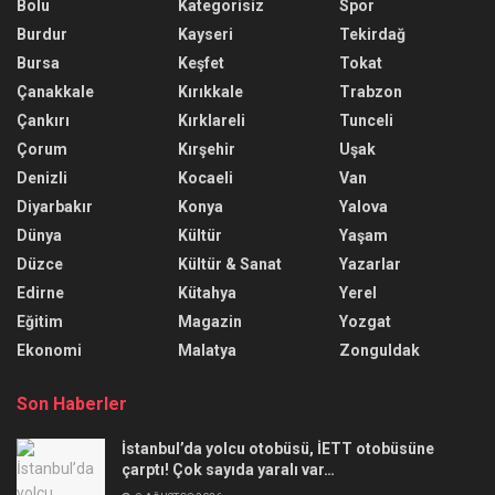
Bolu
Kategorisiz
Spor
Burdur
Kayseri
Tekirdağ
Bursa
Keşfet
Tokat
Çanakkale
Kırıkkale
Trabzon
Çankırı
Kırklareli
Tunceli
Çorum
Kırşehir
Uşak
Denizli
Kocaeli
Van
Diyarbakır
Konya
Yalova
Dünya
Kültür
Yaşam
Düzce
Kültür & Sanat
Yazarlar
Edirne
Kütahya
Yerel
Eğitim
Magazin
Yozgat
Ekonomi
Malatya
Zonguldak
Son Haberler
İstanbul’da yolcu otobüsü, İETT otobüsüne
çarptı! Çok sayıda yaralı var…