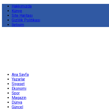
Hakkımızda
Künye
Site Haritası
Gizlilik Politikası
İletişim
Ana Sayfa
Yazarlar
Siyaset
Ekonomi
Spor
Magazin
Dünya
Güncel