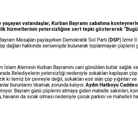
de yaşayan vatandaşlar, Kurban Bayramı sabahına konteynerle
lik hizmetlerinin yetersizliğine sert tepki göstererek “Bugü
de Bayram Mesajları paylaşırken Demokratik Sol Parti (
DSP
) İzmir İ
öp dağları hakkında sersenişde bulunarak toplanmayan çöplerin gö
tüm İslam Aleminin Kurban Bayramını cani gönülden kutlar sağlık v
 Belediyelerin yetersizliği nedeniyle sokakları kaplayan çöp yığ
ki temiz bir çevreyle değil, sokakları esir alan çöp yığınları ve 
nlar burunlarını tıkamak zorunda kalıyor.
Aydın Hatboyu Caddes
iyor. Bayram günü çöplerini atmaya giden mahalle sakinleri, konte
 havanın da sıcak olması nedeniyle çocuk parkını ve mahalleli halk