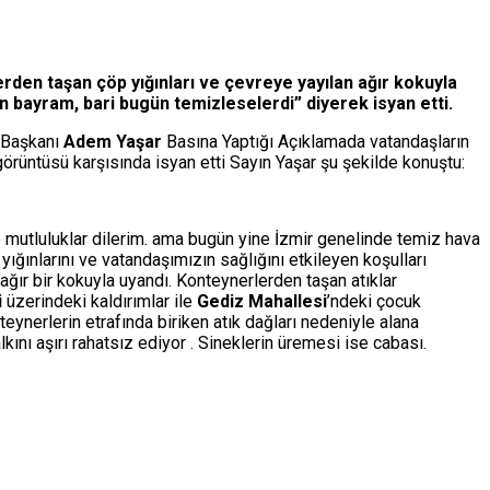
rden taşan çöp yığınları ve çevreye yayılan ağır kokuyla
n bayram, bari bugün temizleselerdi” diyerek isyan etti.
l Başkanı
Adem Yaşar
Basına Yaptığı Açıklamada vatandaşların
rüntüsü karşısında isyan etti Sayın Yaşar şu şekilde konuştu:
e mutluluklar dilerim. ama bugün yine İzmir genelinde temiz hava
ınlarını ve vatandaşımızın sağlığını etkileyen koşulları
ağır bir kokuyla uyandı. Konteynerlerden taşan atıklar
i
üzerindeki kaldırımlar ile
Gediz Mahallesi
’ndeki çocuk
ynerlerin etrafında biriken atık dağları nedeniyle alana
ını aşırı rahatsız ediyor . Sineklerin üremesi ise cabası.