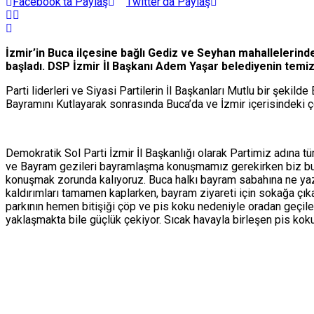
Facebook'ta Paylaş
Twitter'da Paylaş
İzmir’in Buca ilçesine bağlı Gediz ve Seyhan mahallelerin
başladı. DSP İzmir İl Başkanı Adem Yaşar belediyenin temiz
Parti liderleri ve Siyasi Partilerin İl Başkanları Mutlu bir şekil
Bayramını Kutlayarak sonrasında Buca’da ve İzmir içerisindeki ç
Demokratik Sol Parti İzmir İl Başkanlığı olarak Partimiz adına 
ve Bayram gezileri bayramlaşma konuşmamız gerekirken biz burada
konuşmak zorunda kalıyoruz. Buca halkı bayram sabahına ne yazık 
kaldırımları tamamen kaplarken, bayram ziyareti için sokağa çıka
parkının hemen bitişiği çöp ve pis koku nedeniyle oradan geçilem
yaklaşmakta bile güçlük çekiyor. Sıcak havayla birleşen pis koku,