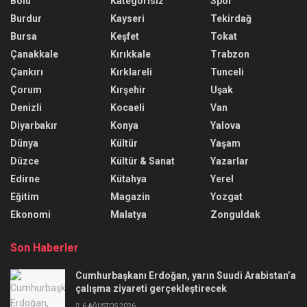
Bolu
Kategorisiz
Spor
Burdur
Kayseri
Tekirdağ
Bursa
Keşfet
Tokat
Çanakkale
Kırıkkale
Trabzon
Çankırı
Kırklareli
Tunceli
Çorum
Kırşehir
Uşak
Denizli
Kocaeli
Van
Diyarbakır
Konya
Yalova
Dünya
Kültür
Yaşam
Düzce
Kültür & Sanat
Yazarlar
Edirne
Kütahya
Yerel
Eğitim
Magazin
Yozgat
Ekonomi
Malatya
Zonguldak
Son Haberler
Cumhurbaşkanı Erdoğan, yarın Suudi Arabistan’a
çalışma ziyareti gerçekleştirecek
6 AĞUSTOS 2026