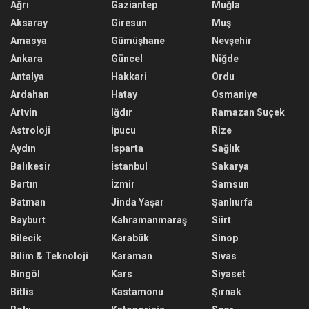
Ağrı
Gaziantep
Muğla
Aksaray
Giresun
Muş
Amasya
Gümüşhane
Nevşehir
Ankara
Güncel
Niğde
Antalya
Hakkari
Ordu
Ardahan
Hatay
Osmaniye
Artvin
Iğdır
Ramazan Suçek
Astroloji
İpucu
Rize
Aydın
Isparta
Sağlık
Balıkesir
İstanbul
Sakarya
Bartın
İzmir
Samsun
Batman
Jinda Yaşar
Şanlıurfa
Bayburt
Kahramanmaraş
Siirt
Bilecik
Karabük
Sinop
Bilim & Teknoloji
Karaman
Sivas
Bingöl
Kars
Siyaset
Bitlis
Kastamonu
Şırnak