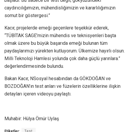
başladı. Bu sadece bir test değil, gökyüzündeki
caydırıcılığımızın, mühendisliğimizin ve kararlılığımızın
somut bir göstergesi.”
Kacır, projelerde emeği geçenlere teşekkür ederek,
“TÜBİTAK SAGE’mizin mühendis ve teknisyenleri başta
olmak üzere bu büyük başarıda emeği bulunan tüm
paydaşlarımızı yürekten kutluyorum. Ülkemize hayırlı olsun.
Milli Teknoloji Hamlesi yolunda çok daha güçlü yarınlara.”
değerlendirmesinde bulundu.
Bakan Kacır, NSosyal hesabından da GÖKDOĞAN ve
BOZDOĞAN’ın test anları ve füzelerin özelliklerine ilişkin
detayları içeren videoyu paylaştı.​​​​​​​
Muhabir: Hülya Ömür Uylaş
Etiketler:
Test