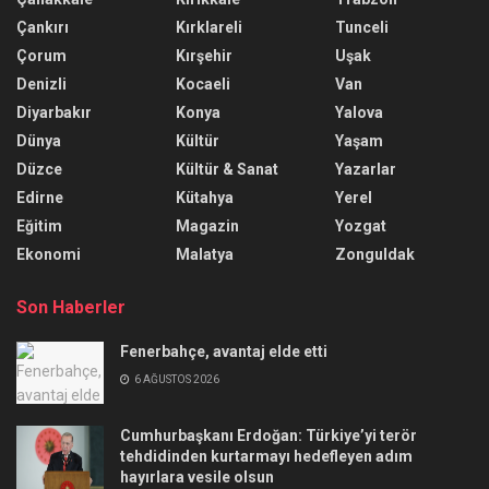
Çankırı
Kırklareli
Tunceli
Çorum
Kırşehir
Uşak
Denizli
Kocaeli
Van
Diyarbakır
Konya
Yalova
Dünya
Kültür
Yaşam
Düzce
Kültür & Sanat
Yazarlar
Edirne
Kütahya
Yerel
Eğitim
Magazin
Yozgat
Ekonomi
Malatya
Zonguldak
Son Haberler
Fenerbahçe, avantaj elde etti
6 AĞUSTOS 2026
Cumhurbaşkanı Erdoğan: Türkiye’yi terör
tehdidinden kurtarmayı hedefleyen adım
hayırlara vesile olsun