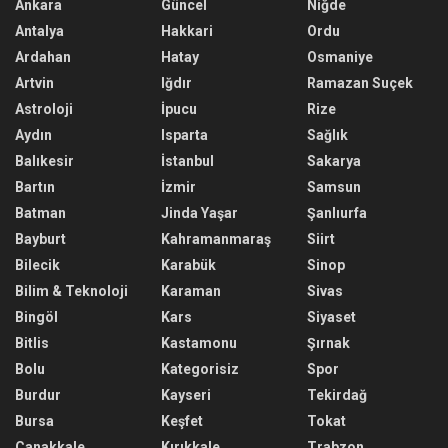
Ankara
Güncel
Niğde
Antalya
Hakkari
Ordu
Ardahan
Hatay
Osmaniye
Artvin
Iğdır
Ramazan Suçek
Astroloji
İpucu
Rize
Aydın
Isparta
Sağlık
Balıkesir
İstanbul
Sakarya
Bartın
İzmir
Samsun
Batman
Jinda Yaşar
Şanlıurfa
Bayburt
Kahramanmaraş
Siirt
Bilecik
Karabük
Sinop
Bilim & Teknoloji
Karaman
Sivas
Bingöl
Kars
Siyaset
Bitlis
Kastamonu
Şırnak
Bolu
Kategorisiz
Spor
Burdur
Kayseri
Tekirdağ
Bursa
Keşfet
Tokat
Çanakkale
Kırıkkale
Trabzon