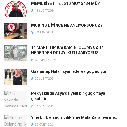
MEMURİYET TE 5510 MU? 5434 MÜ?
11 ŞUBAT 2024
MOBİNG DİYİNCE NE ANLIYORSUNUZ?
5 ŞUBAT 2024
14 MART TIP BAYRAMINI OLUMSUZ 14
NEDENDEN DOLAYI KUTLAMIYORUZ.
6 TEMMUZ 2024
Gaziantep Halkı isyan ederek göç ediyor…
20 ŞUBAT 2024
Pek yakında Asya’da yeni bir güç ortaya
çıkabilir…
18 ŞUBAT 2024
Yine bir Dolandırıcılık Yine Mala Zarar verme..
20 KASIM 2024