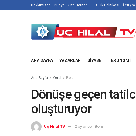
Hakkımızda
Künye
Site Haritası
Gizlilik Politikası
İletişim
ANA SAYFA
YAZARLAR
SIYASET
EKONOMI
Ana Sayfa
Yerel
Bolu
Dönüşe geçen tatilc
oluşturuyor
Üç Hilal TV
2 ay önce
Bolu