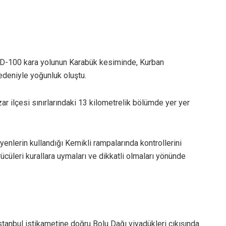
n D-100 kara yolunun Karabük kesiminde, Kurban
deniyle yoğunluk oluştu.
r ilçesi sınırlarındaki 13 kilometrelik bölümde yer yer
eyenlerin kullandığı Kemikli rampalarında kontrollerini
ürücüleri kurallara uymaları ve dikkatli olmaları yönünde
anbul istikametine doğru Bolu Dağı viyadükleri çıkışında