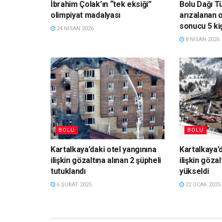
İbrahim Çolak’ın “tek eksiği”
Bolu Dağı Tü
olimpiyat madalyası
arızalanan 
sonucu 5 kiş
24 NISAN 2026
8 NISAN 2026
BOLU
BOLU
Kartalkaya’daki otel yangınına
Kartalkaya’d
ilişkin gözaltına alınan 2 şüpheli
ilişkin gözal
tutuklandı
yükseldi
6 ŞUBAT 2025
22 OCAK 2025