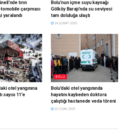
neli’nde tırın
Bolu’nun içme suyu kaynağı
otomobile çarpması
Gölköy Barajı’nda su seviyesi
i yaralandı
tam doluluğa ulaştı
24 ŞUBAT 2025
BOLU
aki otel yangınına
Bolu’daki otel yangınında
tı sayısı 11’e
hayatını kaybeden doktora
çalıştığı hastanede veda töreni
22 OCAK 2025