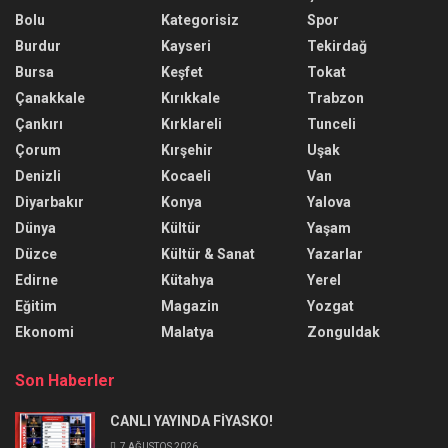
Bolu
Kategorisiz
Spor
Burdur
Kayseri
Tekirdağ
Bursa
Keşfet
Tokat
Çanakkale
Kırıkkale
Trabzon
Çankırı
Kırklareli
Tunceli
Çorum
Kırşehir
Uşak
Denizli
Kocaeli
Van
Diyarbakır
Konya
Yalova
Dünya
Kültür
Yaşam
Düzce
Kültür & Sanat
Yazarlar
Edirne
Kütahya
Yerel
Eğitim
Magazin
Yozgat
Ekonomi
Malatya
Zonguldak
Son Haberler
CANLI YAYINDA FİYASKO!
7 AĞUSTOS 2026