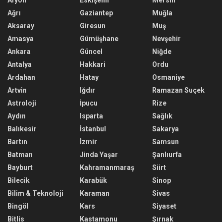
Ağrı
Gaziantep
Muğla
Aksaray
Giresun
Muş
Amasya
Gümüşhane
Nevşehir
Ankara
Güncel
Niğde
Antalya
Hakkari
Ordu
Ardahan
Hatay
Osmaniye
Artvin
Iğdır
Ramazan Suçek
Astroloji
İpucu
Rize
Aydın
Isparta
Sağlık
Balıkesir
İstanbul
Sakarya
Bartın
İzmir
Samsun
Batman
Jinda Yaşar
Şanlıurfa
Bayburt
Kahramanmaraş
Siirt
Bilecik
Karabük
Sinop
Bilim & Teknoloji
Karaman
Sivas
Bingöl
Kars
Siyaset
Bitlis
Kastamonu
Şırnak