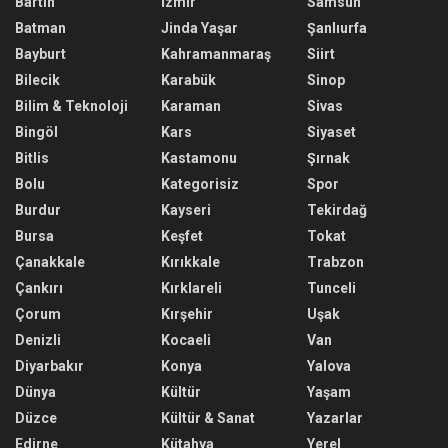
Bartın
İzmir
Samsun
Batman
Jinda Yaşar
Şanlıurfa
Bayburt
Kahramanmaraş
Siirt
Bilecik
Karabük
Sinop
Bilim & Teknoloji
Karaman
Sivas
Bingöl
Kars
Siyaset
Bitlis
Kastamonu
Şırnak
Bolu
Kategorisiz
Spor
Burdur
Kayseri
Tekirdağ
Bursa
Keşfet
Tokat
Çanakkale
Kırıkkale
Trabzon
Çankırı
Kırklareli
Tunceli
Çorum
Kırşehir
Uşak
Denizli
Kocaeli
Van
Diyarbakır
Konya
Yalova
Dünya
Kültür
Yaşam
Düzce
Kültür & Sanat
Yazarlar
Edirne
Kütahya
Yerel