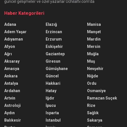
güncel gelişmeler ve özel yazarlar Uchilaltv.com'da
Haber Kategorileri
Adana
Elazığ
Manisa
Adem Yaşar
Erzincan
Manşet
Adıyaman
Erzurum
Mardin
Afyon
Eskişehir
Mersin
Ağrı
Gaziantep
Muğla
Aksaray
Giresun
Muş
Amasya
Gümüşhane
Nevşehir
Ankara
Güncel
Niğde
Antalya
Hakkari
Ordu
Ardahan
Hatay
Osmaniye
Artvin
Iğdır
Ramazan Suçek
Astroloji
İpucu
Rize
Aydın
Isparta
Sağlık
Balıkesir
İstanbul
Sakarya