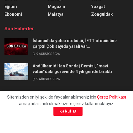
Eğitim
Magazin
Yozgat
Ekonomi
Malatya
Zonguldak
Son Haberler
İstanbul’da yolcu otobüsü, İETT otobüsüne
çarptı! Çok sayıda yaralı var…
9 AĞUSTOS 2026
Abdülhamid Han Sondaj Gemisi, “mavi
vatan”daki görevinde 4 yılı geride bıraktı
9 AĞUSTOS 2026
Sitemizden en iyi şekilde faydalanabilmeniz için
Çerez Politikası
amaçlarla sınırlı olmak üzere çerez kullanmaktayız.
Hakkımızda
Künye
Site Haritası
Gizlilik Politikası
Kabul Et
İletişim
© 2023
uchilaltv.com
- Tüm Hakları Saklıdır.