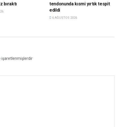
z bıraktı
tendonunda kısmi yırtık tespit
edildi
26
6 AĞUSTOS 2026
e işaretlenmişlerdir