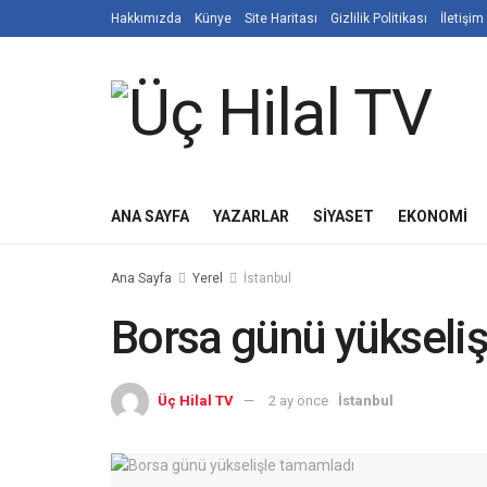
Hakkımızda
Künye
Site Haritası
Gizlilik Politikası
İletişim
ANA SAYFA
YAZARLAR
SIYASET
EKONOMI
Ana Sayfa
Yerel
İstanbul
Borsa günü yükseli
Üç Hilal TV
2 ay önce
İstanbul