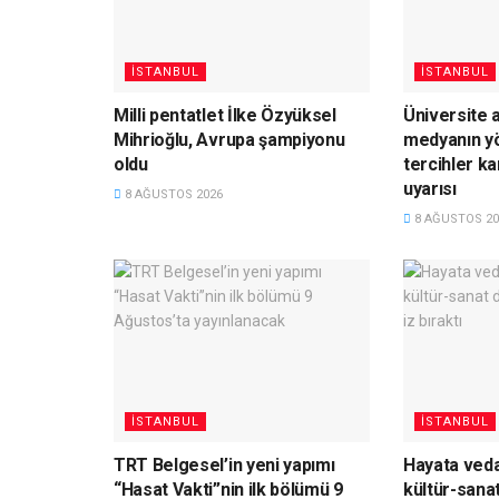
İSTANBUL
İSTANBUL
Milli pentatlet İlke Özyüksel
Üniversite 
Mihrioğlu, Avrupa şampiyonu
medyanın yö
oldu
tercihler kar
uyarısı
8 AĞUSTOS 2026
8 AĞUSTOS 20
İSTANBUL
İSTANBUL
TRT Belgesel’in yeni yapımı
Hayata veda
“Hasat Vakti”nin ilk bölümü 9
kültür-sana