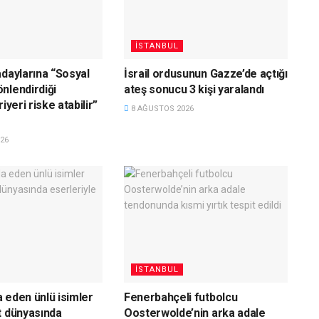
İSTANBUL
adaylarına “Sosyal
İsrail ordusunun Gazze’de açtığı
nlendirdiği
ateş sonucu 3 kişi yaralandı
iyeri riske atabilir”
8 AĞUSTOS 2026
26
İSTANBUL
 eden ünlü isimler
Fenerbahçeli futbolcu
t dünyasında
Oosterwolde’nin arka adale