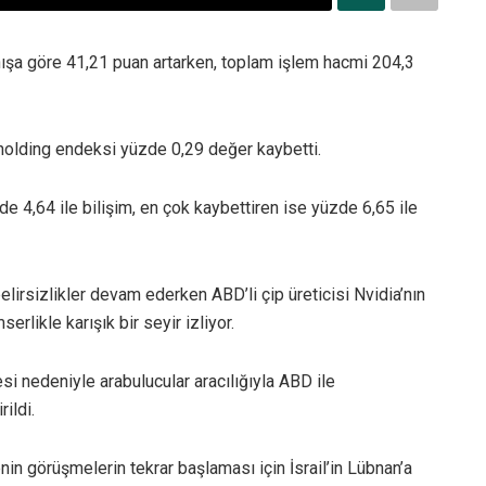
şa göre 41,21 puan artarken, toplam işlem hacmi 204,3
holding endeksi yüzde 0,29 değer kaybetti.
 4,64 ile bilişim, en çok kaybettiren ise yüzde 6,65 ile
elirsizlikler devam ederken ABD’li çip üreticisi Nvidia’nın
erlikle karışık bir seyir izliyor.
rmesi nedeniyle arabulucular aracılığıyla ABD ile
ildi.
nin görüşmelerin tekrar başlaması için İsrail’in Lübnan’a