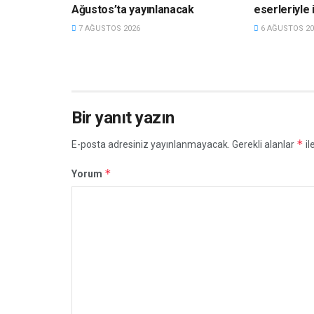
Ağustos’ta yayınlanacak
eserleriyle i
7 AĞUSTOS 2026
6 AĞUSTOS 20
Bir yanıt yazın
*
E-posta adresiniz yayınlanmayacak.
Gerekli alanlar
il
*
Yorum