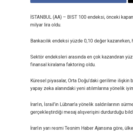
İSTANBUL (AA) – BIST 100 endeksi, önceki kapanı
milyar lira oldu.
Bankacılık endeksi yüzde 0,10 değer kazanırken, 
Sektör endeksleri arasında en çok kazandıran yüzde
finansal kiralama faktoring oldu.
Küresel piyasalar, Orta Doğu’daki gerilime ilişkin b
yapay zeka alanındaki yeni atılımlarına yönelik iyims
İran’ın, İsrail’in Lübnan’a yönelik saldırılarının sü
gerçekleştirdiği mesaj alışverişini durdurduğu bildir
İran’ın yarı resmi Tesnim Haber Ajansına göre, ülke