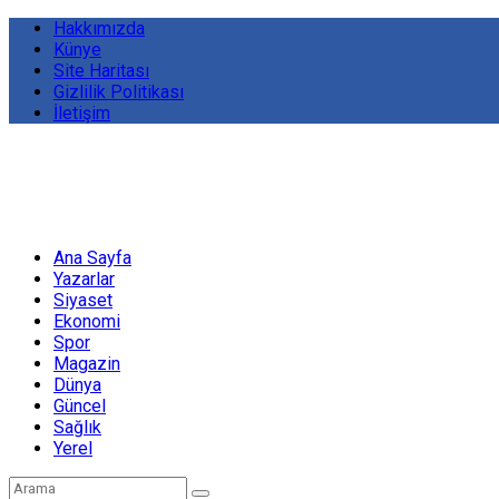
Hakkımızda
Künye
Site Haritası
Gizlilik Politikası
İletişim
Ana Sayfa
Yazarlar
Siyaset
Ekonomi
Spor
Magazin
Dünya
Güncel
Sağlık
Yerel