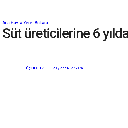
Ana Sayfa
Yerel
Ankara
Süt üreticilerine 6 yıld
Üç Hilal TV
2 ay önce
Ankara