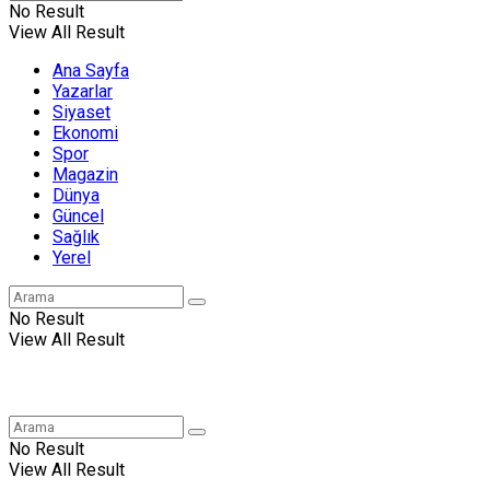
No Result
View All Result
Ana Sayfa
Yazarlar
Siyaset
Ekonomi
Spor
Magazin
Dünya
Güncel
Sağlık
Yerel
No Result
View All Result
No Result
View All Result