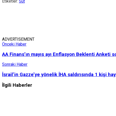
Etiketler:
Süt
ADVERTISEMENT
Önceki Haber
AA Finans’ın mayıs ayı Enflasyon Beklenti Anketi s
Sonraki Haber
İsrail’in Gazze’ye yönelik İHA saldırısında 1 kişi hay
İlgili
Haberler