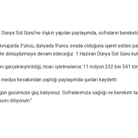
ya Süt Günü’ne ilişkin yapılan paylaşımda, sofraların bereketini
 Avrupa’da 3’üncü, dünyada 9’uncu sırada olduğuna işaret edilen pa
e dönüştürmeye devam edeceğiz. 1 Haziran Dünya Süt Günü kutlu o
 gerçekleştirildiği, ticari işletmelerce 11 milyon 232 bin 541 ton 
 medya hesabından yaptığı paylaşımda şunları kaydetti:
 gün gücümüze güç katıyoruz. Sofralarımıza sağlığı ve bereketi taş
sını diliyorum.”