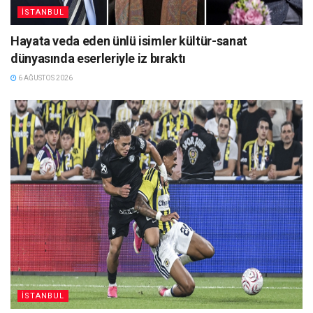
İSTANBUL
Hayata veda eden ünlü isimler kültür-sanat
dünyasında eserleriyle iz bıraktı
6 AĞUSTOS 2026
İSTANBUL