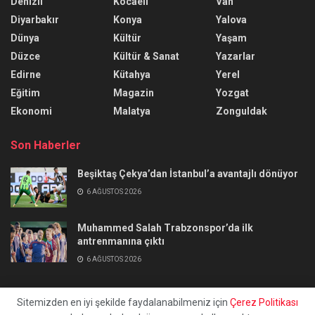
Denizli
Kocaeli
Van
Diyarbakır
Konya
Yalova
Dünya
Kültür
Yaşam
Düzce
Kültür & Sanat
Yazarlar
Edirne
Kütahya
Yerel
Eğitim
Magazin
Yozgat
Ekonomi
Malatya
Zonguldak
Son Haberler
Beşiktaş Çekya’dan İstanbul’a avantajlı dönüyor
6 AĞUSTOS 2026
Muhammed Salah Trabzonspor’da ilk
antrenmanına çıktı
6 AĞUSTOS 2026
Sitemizden en iyi şekilde faydalanabilmeniz için
Çerez Politikası