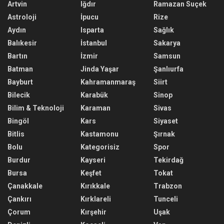
Artvin
Iğdır
Ramazan Suçek
Astroloji
İpucu
Rize
Aydın
Isparta
Sağlık
Balıkesir
İstanbul
Sakarya
Bartın
İzmir
Samsun
Batman
Jinda Yaşar
Şanlıurfa
Bayburt
Kahramanmaraş
Siirt
Bilecik
Karabük
Sinop
Bilim & Teknoloji
Karaman
Sivas
Bingöl
Kars
Siyaset
Bitlis
Kastamonu
Şırnak
Bolu
Kategorisiz
Spor
Burdur
Kayseri
Tekirdağ
Bursa
Keşfet
Tokat
Çanakkale
Kırıkkale
Trabzon
Çankırı
Kırklareli
Tunceli
Çorum
Kırşehir
Uşak