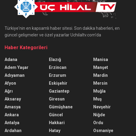
Türkiye'nin en kapsamlı haber sitesi. Son dakika haberleri, en
güncel gelişmeler ve özel yazarlar Uchilaltv.com'da
Haber Kategorileri
Adana
Elazığ
Manisa
Adem Yaşar
Erzincan
Manşet
Adıyaman
Erzurum
Mardin
Afyon
Eskişehir
Mersin
Ağrı
Gaziantep
Muğla
Aksaray
Giresun
Muş
Amasya
Gümüşhane
Nevşehir
Ankara
Güncel
Niğde
Antalya
Hakkari
Ordu
Ardahan
Hatay
Osmaniye