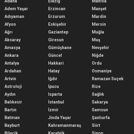
Adana
Elazığ
Manisa
Adem Yaşar
Erzincan
Manşet
Adıyaman
Erzurum
Mardin
Afyon
Eskişehir
Mersin
Ağrı
Gaziantep
Muğla
Aksaray
Giresun
Muş
Amasya
Gümüşhane
Nevşehir
Ankara
Güncel
Niğde
Antalya
Hakkari
Ordu
Ardahan
Hatay
Osmaniye
Artvin
Iğdır
Ramazan Suçek
Astroloji
İpucu
Rize
Aydın
Isparta
Sağlık
Balıkesir
İstanbul
Sakarya
Bartın
İzmir
Samsun
Batman
Jinda Yaşar
Şanlıurfa
Bayburt
Kahramanmaraş
Siirt
Bilecik
Karabük
Sinop