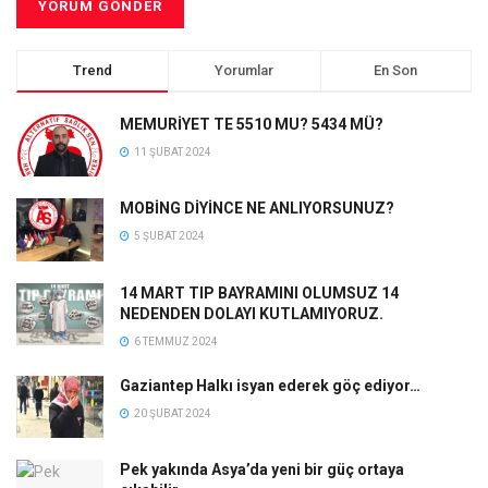
Trend
Yorumlar
En Son
MEMURİYET TE 5510 MU? 5434 MÜ?
11 ŞUBAT 2024
MOBİNG DİYİNCE NE ANLIYORSUNUZ?
5 ŞUBAT 2024
14 MART TIP BAYRAMINI OLUMSUZ 14
NEDENDEN DOLAYI KUTLAMIYORUZ.
6 TEMMUZ 2024
Gaziantep Halkı isyan ederek göç ediyor…
20 ŞUBAT 2024
Pek yakında Asya’da yeni bir güç ortaya