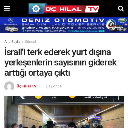
Ana Sayfa
Güncel
İsrail’i terk ederek yurt dışına
yerleşenlerin sayısının giderek
arttığı ortaya çıktı
Üç Hilal TV
2 ay önce