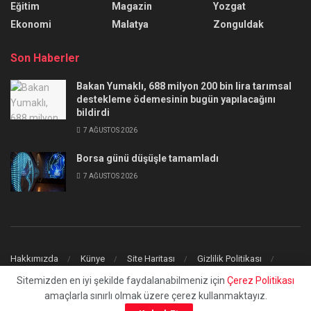
Eğitim
Magazin
Yozgat
Ekonomi
Malatya
Zonguldak
Son Haberler
Bakan Yumaklı, 688 milyon 200 bin lira tarımsal
destekleme ödemesinin bugün yapılacağını
bildirdi
7 AĞUSTOS 2026
Borsa günü düşüşle tamamladı
7 AĞUSTOS 2026
Hakkımızda
Künye
Site Haritası
Gizlilik Politikası
İletişim
Sitemizden en iyi şekilde faydalanabilmeniz için
Çerez Politikası
amaçlarla sınırlı olmak üzere çerez kullanmaktayız.
© 2023
uchilaltv.com
- Tüm Hakları Saklıdır.