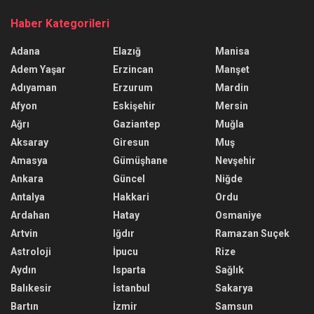
Haber Kategorileri
Adana
Elazığ
Manisa
Adem Yaşar
Erzincan
Manşet
Adıyaman
Erzurum
Mardin
Afyon
Eskişehir
Mersin
Ağrı
Gaziantep
Muğla
Aksaray
Giresun
Muş
Amasya
Gümüşhane
Nevşehir
Ankara
Güncel
Niğde
Antalya
Hakkari
Ordu
Ardahan
Hatay
Osmaniye
Artvin
Iğdır
Ramazan Suçek
Astroloji
İpucu
Rize
Aydın
Isparta
Sağlık
Balıkesir
İstanbul
Sakarya
Bartın
İzmir
Samsun