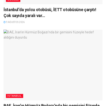
İstanbul’da yolcu otobüsü, İETT otobüsüne çarptı!
Çok sayıda yaralı var…
9 AĞUSTOS 2026
İSTANBUL
BAE, İran’ın Hürmüz Boğazı’nda bir gemisini füzeyle