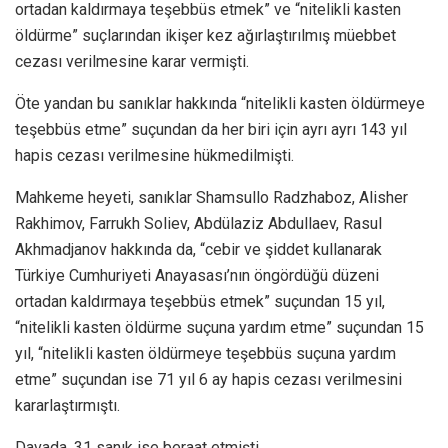
ortadan kaldırmaya teşebbüs etmek” ve “nitelikli kasten
öldürme” suçlarından ikişer kez ağırlaştırılmış müebbet
cezası verilmesine karar vermişti.
Öte yandan bu sanıklar hakkında “nitelikli kasten öldürmeye
teşebbüs etme” suçundan da her biri için ayrı ayrı 143 yıl
hapis cezası verilmesine hükmedilmişti.
Mahkeme heyeti, sanıklar Shamsullo Radzhaboz, Alisher
Rakhimov, Farrukh Soliev, Abdülaziz Abdullaev, Rasul
Akhmadjanov hakkında da, “cebir ve şiddet kullanarak
Türkiye Cumhuriyeti Anayasası’nın öngördüğü düzeni
ortadan kaldırmaya teşebbüs etmek” suçundan 15 yıl,
“nitelikli kasten öldürme suçuna yardım etme” suçundan 15
yıl, “nitelikli kasten öldürmeye teşebbüs suçuna yardım
etme” suçundan ise 71 yıl 6 ay hapis cezası verilmesini
kararlaştırmıştı.
Davada, 31 sanık ise beraat etmişti.