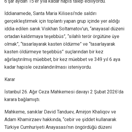
6’şar aydan 15’er yıla kadar hapis talep ediliyordu.
İddianamede, Santa Maria Kilisesi’nde saldırı
gerçekleştirmek için toplantı yapan grup içinde yer aldığı
iddia edilen sanık Viskhan Soltamatov’un, “anayasal düzeni
ortadan kaldırmaya teşebbüs”, “silahlı terör örgütüne üye
olmak”, “tasarlayarak kasten öldürme” ve “tasarlayarak
kasten öldürmeye teşebbüs” suçlarından bir kez
ağırlaştırılmış müebbet, bir kez müebbet ve 349 yıl 6 aya
kadar hapisle cezalandırılması isteniyordu.
Karar
İstanbul 26. Ağır Ceza Mahkemesi davayı 2 Şubat 2026’da
karara bağlamıştı.
Mahkeme, sanıklar David Tanduev, Amirjon Khaliqov ve
Adam Khamirzaev hakkında, “cebir ve şiddet kullanarak
Türkiye Cumhuriyeti Anayasası’nın öngördüğü düzeni