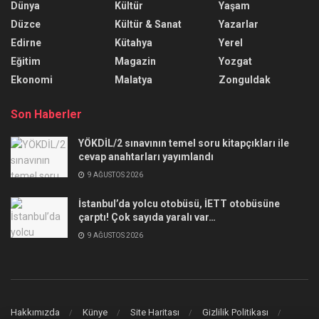
Dünya
Kültür
Yaşam
Düzce
Kültür & Sanat
Yazarlar
Edirne
Kütahya
Yerel
Eğitim
Magazin
Yozgat
Ekonomi
Malatya
Zonguldak
Son Haberler
YÖKDİL/2 sınavının temel soru kitapçıkları ile
cevap anahtarları yayımlandı
9 AĞUSTOS 2026
İstanbul’da yolcu otobüsü, İETT otobüsüne
çarptı! Çok sayıda yaralı var…
9 AĞUSTOS 2026
Hakkımızda
Künye
Site Haritası
Gizlilik Politikası