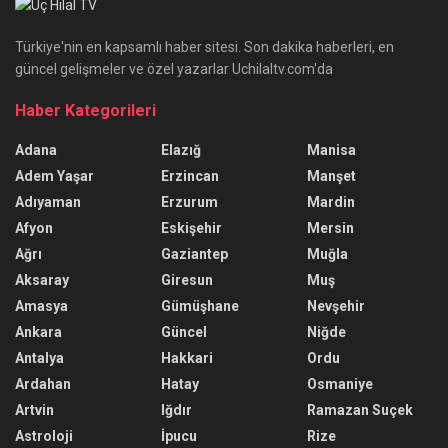
Türkiye'nin en kapsamlı haber sitesi. Son dakika haberleri, en
güncel gelişmeler ve özel yazarlar Uchilaltv.com'da
Haber Kategorileri
Adana
Elazığ
Manisa
Adem Yaşar
Erzincan
Manşet
Adıyaman
Erzurum
Mardin
Afyon
Eskişehir
Mersin
Ağrı
Gaziantep
Muğla
Aksaray
Giresun
Muş
Amasya
Gümüşhane
Nevşehir
Ankara
Güncel
Niğde
Antalya
Hakkari
Ordu
Ardahan
Hatay
Osmaniye
Artvin
Iğdır
Ramazan Suçek
Astroloji
İpucu
Rize