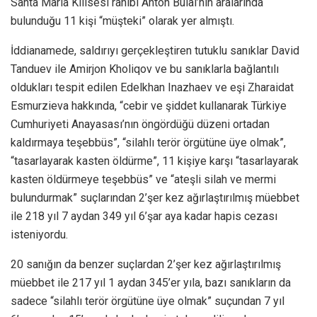
Santa Maria Kilisesi rahibi Anton Bulai’nin aralarında
bulunduğu 11 kişi “müşteki” olarak yer almıştı.
İddianamede, saldırıyı gerçekleştiren tutuklu sanıklar David
Tanduev ile Amirjon Kholiqov ve bu sanıklarla bağlantılı
oldukları tespit edilen Edelkhan Inazhaev ve eşi Zharaidat
Esmurzieva hakkında, “cebir ve şiddet kullanarak Türkiye
Cumhuriyeti Anayasası’nın öngördüğü düzeni ortadan
kaldırmaya teşebbüs”, “silahlı terör örgütüne üye olmak”,
“tasarlayarak kasten öldürme”, 11 kişiye karşı “tasarlayarak
kasten öldürmeye teşebbüs” ve “ateşli silah ve mermi
bulundurmak” suçlarından 2’şer kez ağırlaştırılmış müebbet
ile 218 yıl 7 aydan 349 yıl 6’şar aya kadar hapis cezası
isteniyordu.
20 sanığın da benzer suçlardan 2’şer kez ağırlaştırılmış
müebbet ile 217 yıl 1 aydan 345’er yıla, bazı sanıkların da
sadece “silahlı terör örgütüne üye olmak” suçundan 7 yıl