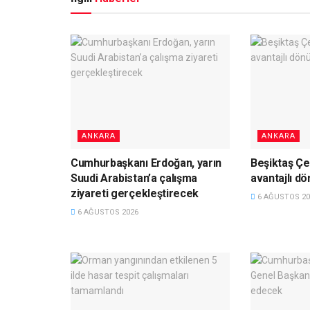
ANKARA
ANKARA
Cumhurbaşkanı Erdoğan, yarın
Beşiktaş Çe
Suudi Arabistan’a çalışma
avantajlı d
ziyareti gerçekleştirecek
6 AĞUSTOS 20
6 AĞUSTOS 2026