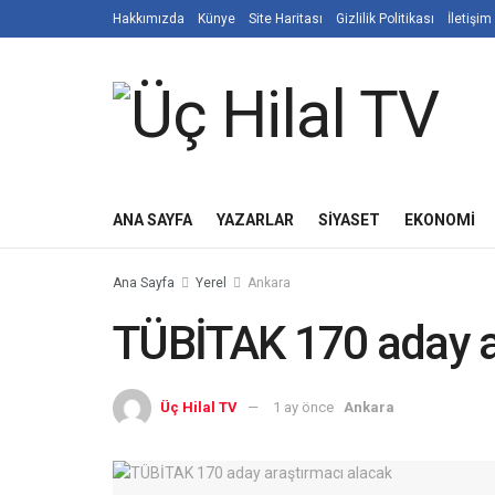
Hakkımızda
Künye
Site Haritası
Gizlilik Politikası
İletişim
ANA SAYFA
YAZARLAR
SIYASET
EKONOMI
Ana Sayfa
Yerel
Ankara
TÜBİTAK 170 aday a
Üç Hilal TV
1 ay önce
Ankara