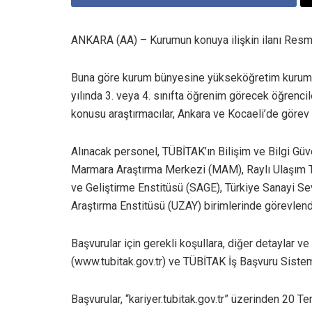
ANKARA (AA) – Kurumun konuya ilişkin ilanı Resm
Buna göre kurum bünyesine yükseköğretim kurumla
yılında 3. veya 4. sınıfta öğrenim görecek öğrenci
konusu araştırmacılar, Ankara ve Kocaeli’de görev
Alınacak personel, TÜBİTAK’ın Bilişim ve Bilgi Güv
Marmara Araştırma Merkezi (MAM), Raylı Ulaşım Te
ve Geliştirme Enstitüsü (SAGE), Türkiye Sanayi Se
Araştırma Enstitüsü (UZAY) birimlerinde görevlend
Başvurular için gerekli koşullara, diğer detaylar v
(www.tubitak.gov.tr) ve TÜBİTAK İş Başvuru Sistemi’
Başvurular, “kariyer.tubitak.gov.tr” üzerinden 20 