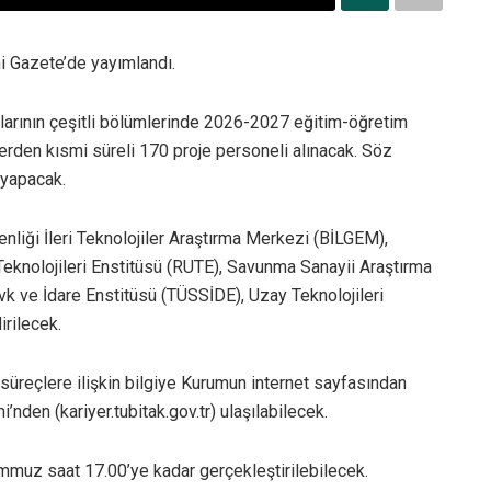
i Gazete’de yayımlandı.
rının çeşitli bölümlerinde 2026-2027 eğitim-öğretim
lerden kısmi süreli 170 proje personeli alınacak. Söz
 yapacak.
enliği İleri Teknolojiler Araştırma Merkezi (BİLGEM),
knolojileri Enstitüsü (RUTE), Savunma Sanayii Araştırma
vk ve İdare Enstitüsü (TÜSSİDE), Uzay Teknolojileri
irilecek.
e süreçlere ilişkin bilgiye Kurumun internet sayfasından
nden (kariyer.tubitak.gov.tr) ulaşılabilecek.
Temmuz saat 17.00’ye kadar gerçekleştirilebilecek.