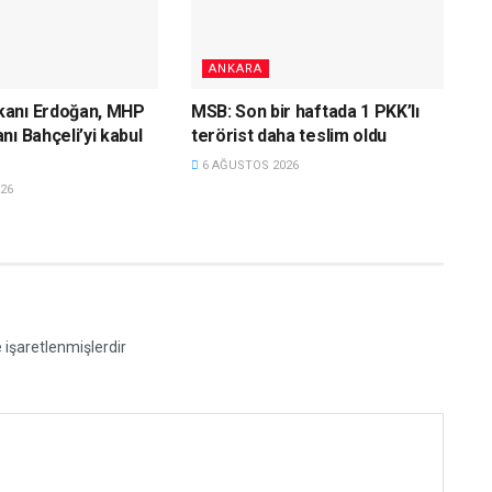
ANKARA
anı Erdoğan, MHP
MSB: Son bir haftada 1 PKK’lı
nı Bahçeli’yi kabul
terörist daha teslim oldu
6 AĞUSTOS 2026
26
e işaretlenmişlerdir