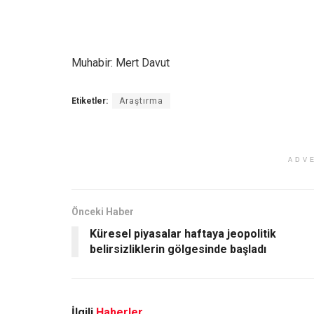
Muhabir: Mert Davut
Etiketler:
Araştırma
ADV
Önceki Haber
Küresel piyasalar haftaya jeopolitik
belirsizliklerin gölgesinde başladı
İlgili
Haberler