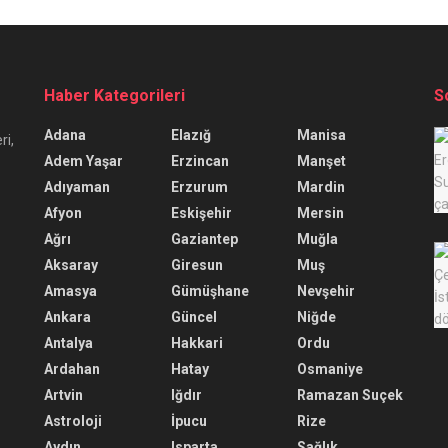
Haber Kategorileri
S
Adana
Elazığ
Manisa
ri,
Adem Yaşar
Erzincan
Manşet
Adıyaman
Erzurum
Mardin
Afyon
Eskişehir
Mersin
Ağrı
Gaziantep
Muğla
Aksaray
Giresun
Muş
Amasya
Gümüşhane
Nevşehir
Ankara
Güncel
Niğde
Antalya
Hakkari
Ordu
Ardahan
Hatay
Osmaniye
Artvin
Iğdır
Ramazan Suçek
Astroloji
İpucu
Rize
Aydın
Isparta
Sağlık