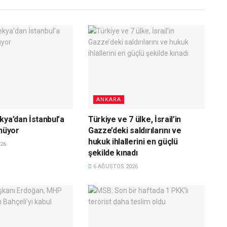
ANKARA
kya’dan İstanbul’a
Türkiye ve 7 ülke, İsrail’in
önüyor
Gazze’deki saldırılarını ve
hukuk ihlallerini en güçlü
26
şekilde kınadı
6 AĞUSTOS 2026