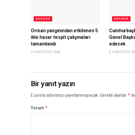
ANKARA
ANKARA
Orman yangınından etkilenen 5
Cumhurbaşk
ilde hasar tespit çalışmaları
Genel Başka
tamamlandı
edecek
6 AĞUSTOS 2026
6 AĞUSTOS 20
Bir yanıt yazın
*
E-posta adresiniz yayınlanmayacak.
Gerekli alanlar
il
*
Yorum